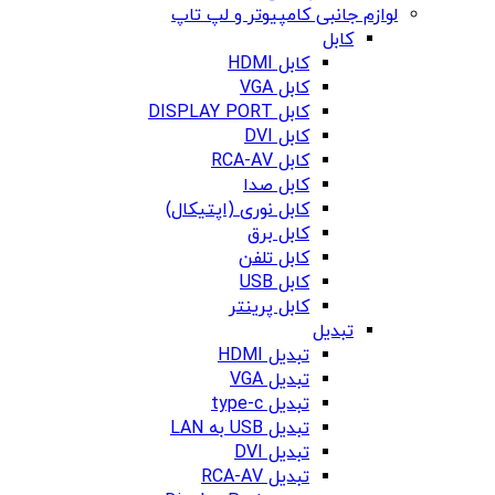
لوازم جانبی کامپیوتر و لپ تاپ
کابل
کابل HDMI
کابل VGA
کابل DISPLAY PORT
کابل DVI
کابل RCA-AV
کابل صدا
کابل نوری (اپتیکال)
کابل برق
کابل تلفن
کابل USB
کابل پرینتر
تبدیل
تبدیل HDMI
تبدیل VGA
تبدیل type-c
تبدیل USB به LAN
تبدیل DVI
تبدیل RCA-AV