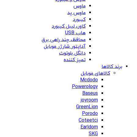
ماوس
ماوس پد
کیبورد
کاور، لیبل کیبورد
هاب USB
محافظ، چند راهی برق
آداپتور شارژر موبایل
دانگل بلوتوث
تمیز کننده
برند کالاها
کالاهای موبایل
Mcdodo
Powerology
Baseus
joyroom
GreenLion
Porodo
Coteetci
Earldom
SKG