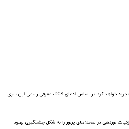
به نظر می‌رسد سری Pura 80 از یک دوربین تله‌فوتو پریسکوپی پیشرفته بهره‌مند شود که نسبت به نسل قبلی خود، جهشی قابل توجه را تجربه خواهد کرد. بر اساس ادعای DCS، معرفی رسمی این سری
 OmniVision OV50X بهره خواهد برد. این حسگر با بهره‌گیری از فناوری LOFIC، توانایی ثبت جزئیات نوردهی در صحنه‌های پرنور را به شکل چشمگیری بهبود