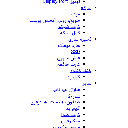
تبدیل Display Port
شبکه
مودم
سویچ، روتر، اکسس پوینت
کارت شبکه
کابل شبکه
ذخیره سازی
هارد دیسک
SSD
فلش مموری
کارت حافظه
خنک کننده
کول پد
سایر
شارژر لپ تاپ
اسپیکر
هدفون، هدست، هندزفری
گیم پد
کارت صدا
میکروفون
ماوس و کیبورد