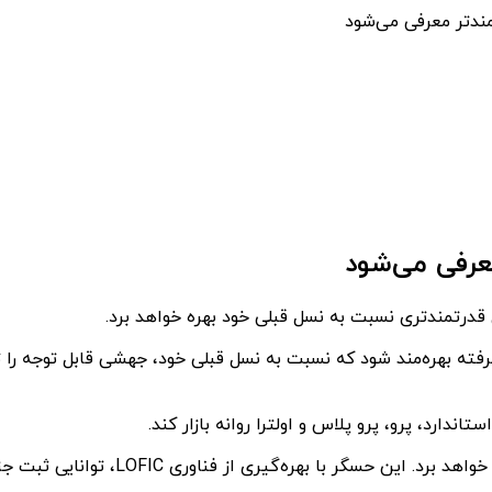
به گفته DCS، پیورا ۸۰ از سنسور دوربین