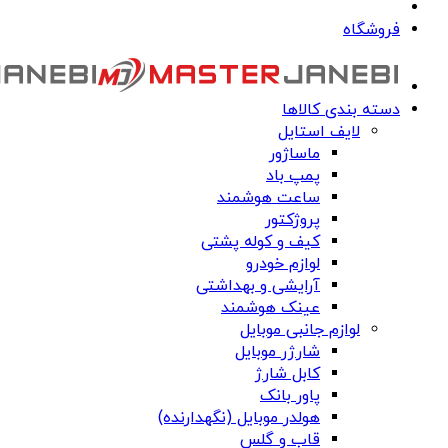
فروشگاه
دسته بندی کالاها
لایف استایل
ماساژور
پمپ باد
ساعت هوشمند
پروژکتور
کیف و کوله پشتی
لوازم خودرو
آرایشی و بهداشتی
عینک هوشمند
لوازم جانبی موبایل
شارژر موبایل
کابل شارژ
پاور بانک
هولدر موبایل (نگهدارنده)
قاب و گلس