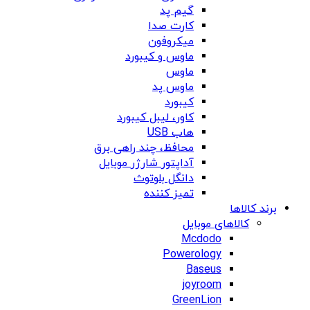
گیم پد
کارت صدا
میکروفون
ماوس و کیبورد
ماوس
ماوس پد
کیبورد
کاور، لیبل کیبورد
هاب USB
محافظ، چند راهی برق
آداپتور شارژر موبایل
دانگل بلوتوث
تمیز کننده
برند کالاها
کالاهای موبایل
Mcdodo
Powerology
Baseus
joyroom
GreenLion