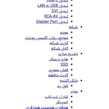
تبدیل type-c
تبدیل USB به LAN
تبدیل DVI
تبدیل RCA-AV
تبدیل Display Port
شبکه
مودم
سویچ، روتر، اکسس پوینت
کارت شبکه
کابل شبکه
ذخیره سازی
هارد دیسک
SSD
فلش مموری
کارت حافظه
خنک کننده
کول پد
سایر
شارژر لپ تاپ
اسپیکر
هدفون، هدست، هندزفری