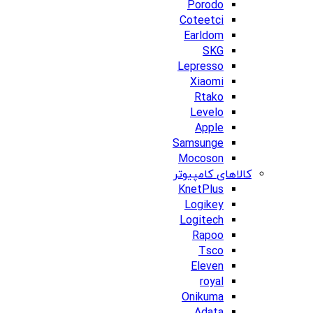
Porodo
Coteetci
Earldom
SKG
Lepresso
Xiaomi
Rtako
Levelo
Apple
Samsunge
Mocoson
کالاهای کامپیوتر
KnetPlus
Logikey
Logitech
Rapoo
Tsco
Eleven
royal
Onikuma