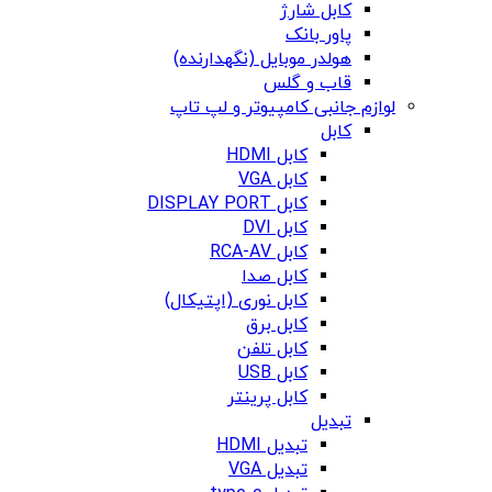
کابل شارژ
پاور بانک
هولدر موبایل (نگهدارنده)
قاب و گلس
لوازم جانبی کامپیوتر و لپ تاپ
کابل
کابل HDMI
کابل VGA
کابل DISPLAY PORT
کابل DVI
کابل RCA-AV
کابل صدا
کابل نوری (اپتیکال)
کابل برق
کابل تلفن
کابل USB
کابل پرینتر
تبدیل
تبدیل HDMI
تبدیل VGA