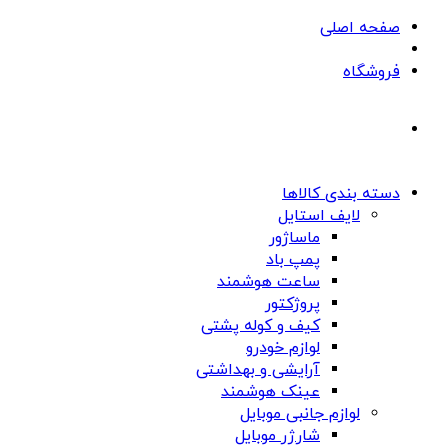
صفحه اصلی
فروشگاه
دسته بندی کالاها
لایف استایل
ماساژور
پمپ باد
ساعت هوشمند
پروژکتور
کیف و کوله پشتی
لوازم خودرو
آرایشی و بهداشتی
عینک هوشمند
لوازم جانبی موبایل
شارژر موبایل