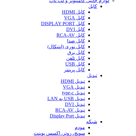
لوازم جانبی کامپیوتر و لپ تاپ
کابل
کابل HDMI
کابل VGA
کابل DISPLAY PORT
کابل DVI
کابل RCA-AV
کابل صدا
کابل نوری (اپتیکال)
کابل برق
کابل تلفن
کابل USB
کابل پرینتر
تبدیل
تبدیل HDMI
تبدیل VGA
تبدیل type-c
تبدیل USB به LAN
تبدیل DVI
تبدیل RCA-AV
تبدیل Display Port
شبکه
مودم
سویچ، روتر، اکسس پوینت