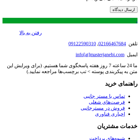
.
رفتن به بالا
تلفن
02166467684
,
09122590310
ایمیل
info[at]masterjanebi.com
ما 24 ساعته 7 روز هفته پاسخگوی شما هستیم. (برای ویرایش این
متن به پیکربندی پوسته > تب برچسب‌ها مراجعه نمایید.)
راهنمای خرید
تماس با مستر جانبی
فرصت‌های شغلی
فروش در مسترجانبی
اخباری فناوری
خدمات مشتریان
شیوه‌های پرداخت