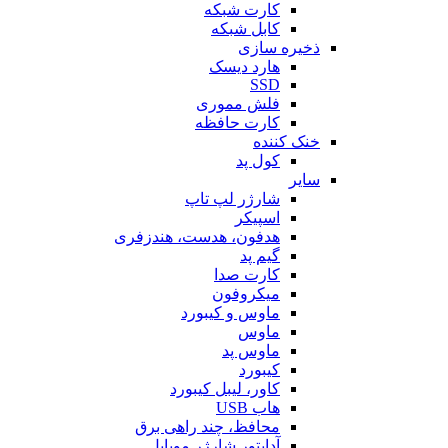
کارت شبکه
کابل شبکه
ذخیره سازی
هارد دیسک
SSD
فلش مموری
کارت حافظه
خنک کننده
کول پد
سایر
شارژر لپ تاپ
اسپیکر
هدفون، هدست، هندزفری
گیم پد
کارت صدا
میکروفون
ماوس و کیبورد
ماوس
ماوس پد
کیبورد
کاور، لیبل کیبورد
هاب USB
محافظ، چند راهی برق
آداپتور شارژر موبایل