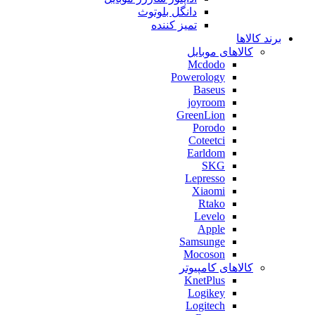
دانگل بلوتوث
تمیز کننده
برند کالاها
کالاهای موبایل
Mcdodo
Powerology
Baseus
joyroom
GreenLion
Porodo
Coteetci
Earldom
SKG
Lepresso
Xiaomi
Rtako
Levelo
Apple
Samsunge
Mocoson
کالاهای کامپیوتر
KnetPlus
Logikey
Logitech