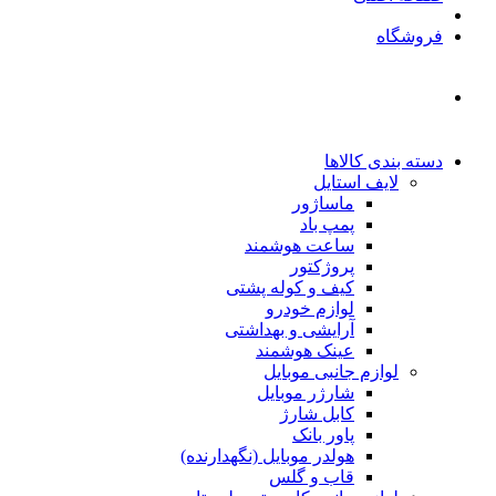
فروشگاه
دسته بندی کالاها
لایف استایل
ماساژور
پمپ باد
ساعت هوشمند
پروژکتور
کیف و کوله پشتی
لوازم خودرو
آرایشی و بهداشتی
عینک هوشمند
لوازم جانبی موبایل
شارژر موبایل
کابل شارژ
پاور بانک
هولدر موبایل (نگهدارنده)
قاب و گلس