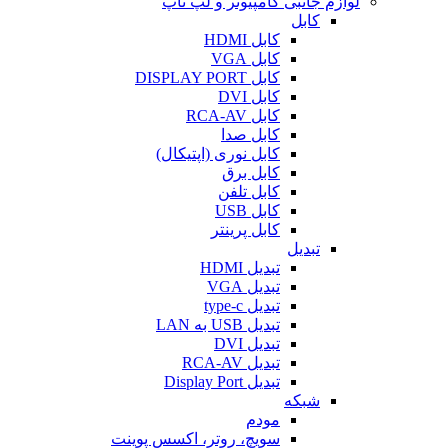
لوازم جانبی کامپیوتر و لپ تاپ
کابل
کابل HDMI
کابل VGA
کابل DISPLAY PORT
کابل DVI
کابل RCA-AV
کابل صدا
کابل نوری (اپتیکال)
کابل برق
کابل تلفن
کابل USB
کابل پرینتر
تبدیل
تبدیل HDMI
تبدیل VGA
تبدیل type-c
تبدیل USB به LAN
تبدیل DVI
تبدیل RCA-AV
تبدیل Display Port
شبکه
مودم
سویچ، روتر، اکسس پوینت