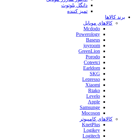
دانگل بلوتوث
تمیز کننده
برند کالاها
کالاهای موبایل
Mcdodo
Powerology
Baseus
joyroom
GreenLion
Porodo
Coteetci
Earldom
SKG
Lepresso
Xiaomi
Rtako
Levelo
Apple
Samsunge
Mocoson
کالاهای کامپیوتر
KnetPlus
Logikey
Logitech