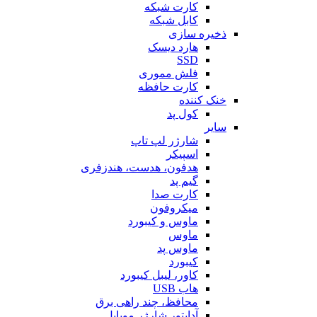
کارت شبکه
کابل شبکه
ذخیره سازی
هارد دیسک
SSD
فلش مموری
کارت حافظه
خنک کننده
کول پد
سایر
شارژر لپ تاپ
اسپیکر
هدفون، هدست، هندزفری
گیم پد
کارت صدا
میکروفون
ماوس و کیبورد
ماوس
ماوس پد
کیبورد
کاور، لیبل کیبورد
هاب USB
محافظ، چند راهی برق
آداپتور شارژر موبایل