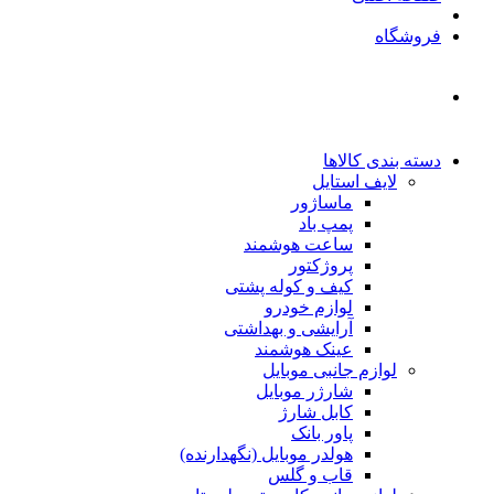
فروشگاه
دسته بندی کالاها
لایف استایل
ماساژور
پمپ باد
ساعت هوشمند
پروژکتور
کیف و کوله پشتی
لوازم خودرو
آرایشی و بهداشتی
عینک هوشمند
لوازم جانبی موبایل
شارژر موبایل
کابل شارژ
پاور بانک
هولدر موبایل (نگهدارنده)
قاب و گلس