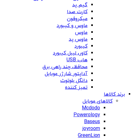
گیم پد
کارت صدا
میکروفون
ماوس و کیبورد
ماوس
ماوس پد
کیبورد
کاور، لیبل کیبورد
هاب USB
محافظ، چند راهی برق
آداپتور شارژر موبایل
دانگل بلوتوث
تمیز کننده
برند کالاها
کالاهای موبایل
Mcdodo
Powerology
Baseus
joyroom
GreenLion