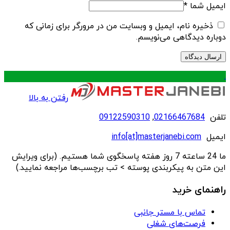
ایمیل شما
*
ذخیره نام، ایمیل و وبسایت من در مرورگر برای زمانی که
دوباره دیدگاهی می‌نویسم.
.
رفتن به بالا
تلفن
02166467684
,
09122590310
ایمیل
info[at]masterjanebi.com
ما 24 ساعته 7 روز هفته پاسخگوی شما هستیم. (برای ویرایش
این متن به پیکربندی پوسته > تب برچسب‌ها مراجعه نمایید.)
راهنمای خرید
تماس با مستر جانبی
فرصت‌های شغلی