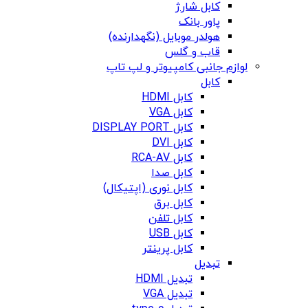
کابل شارژ
پاور بانک
هولدر موبایل (نگهدارنده)
قاب و گلس
لوازم جانبی کامپیوتر و لپ تاپ
کابل
کابل HDMI
کابل VGA
کابل DISPLAY PORT
کابل DVI
کابل RCA-AV
کابل صدا
کابل نوری (اپتیکال)
کابل برق
کابل تلفن
کابل USB
کابل پرینتر
تبدیل
تبدیل HDMI
تبدیل VGA