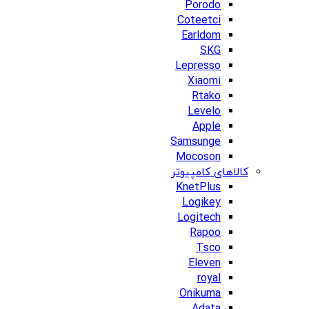
Porodo
Coteetci
Earldom
SKG
Lepresso
Xiaomi
Rtako
Levelo
Apple
Samsunge
Mocoson
کالاهای کامپیوتر
KnetPlus
Logikey
Logitech
Rapoo
Tsco
Eleven
royal
Onikuma