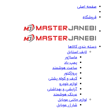
صفحه اصلی
فروشگاه
دسته بندی کالاها
لایف استایل
ماساژور
پمپ باد
ساعت هوشمند
پروژکتور
کیف و کوله پشتی
لوازم خودرو
آرایشی و بهداشتی
عینک هوشمند
لوازم جانبی موبایل
شارژر موبایل