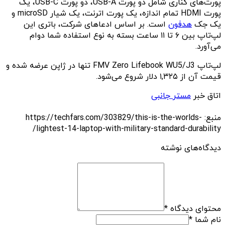
پورت‌های کناری شامل دو پورت USB-A، دو پورت USB-C، یک
پورت HDMI تمام اندازه، یک پورت اترنت، یک شیار microSD و
یک جک
هدفون
است. بر اساس ادعاهای شرکت، باتری این
لپ‌تاپ بین ۶ تا ۱۱ ساعت بسته به نوع استفاده شما دوام
می‌آورد.
لپ‌تاپ FMV Zero Lifebook WU5/J3 تنها در ژاپن عرضه شده و
قیمت آن از ۱,۳۲۵ دلار شروع می‌شود.
اتاق خبر
مستر جانبی
منبع: https://techfars.com/303829/this-is-the-worlds-
lightest-14-laptop-with-military-standard-durability/
دیدگاه‌های نوشته
محتوای دیدگاه
*
نام شما
*