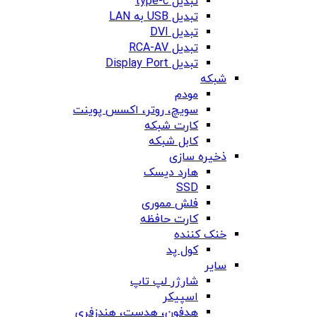
تبدیل type-c
تبدیل USB به LAN
تبدیل DVI
تبدیل RCA-AV
تبدیل Display Port
شبکه
مودم
سویچ، روتر، اکسس پوینت
کارت شبکه
کابل شبکه
ذخیره سازی
هارد دیسک
SSD
فلش مموری
کارت حافظه
خنک کننده
کول پد
سایر
شارژر لپ تاپ
اسپیکر
هدفون، هدست، هندزفری