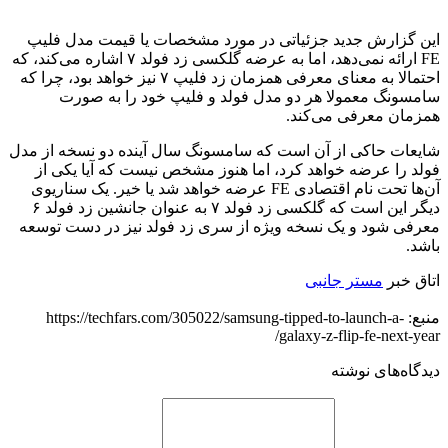
این گزارش جدید جزئیاتی در مورد مشخصات یا قیمت مدل فلیپ
FE ارائه نمی‌دهد، اما به عرضه گلکسی زد فولد ۷ اشاره می‌کند، که
احتمالا به معنای معرفی همزمان زد فلیپ ۷ نیز خواهد بود، چرا که
سامسونگ معمولا هر دو مدل فولد و فلیپ خود را به صورت
همزمان معرفی می‌کند.
شایعات حاکی از آن است که سامسونگ سال آینده دو نسخه از مدل
فولد را عرضه خواهد کرد، اما هنوز مشخص نیست که آیا یکی از
آن‌ها تحت نام اقتصادی FE عرضه خواهد شد یا خیر. یک سناریوی
دیگر این است که گلکسی زد فولد ۷ به عنوان جانشین زد فولد ۶
معرفی شود و یک نسخه ویژه از سری زد فولد نیز در دست توسعه
باشد.
اتاق خبر
مستر جانبی
منبع: https://techfars.com/305022/samsung-tipped-to-launch-a-
galaxy-z-flip-fe-next-year/
دیدگاه‌های نوشته