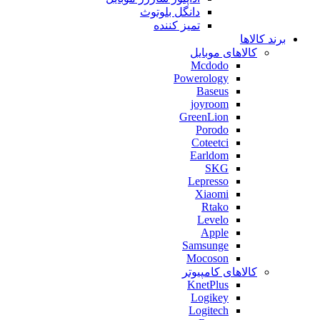
دانگل بلوتوث
تمیز کننده
برند کالاها
کالاهای موبایل
Mcdodo
Powerology
Baseus
joyroom
GreenLion
Porodo
Coteetci
Earldom
SKG
Lepresso
Xiaomi
Rtako
Levelo
Apple
Samsunge
Mocoson
کالاهای کامپیوتر
KnetPlus
Logikey
Logitech