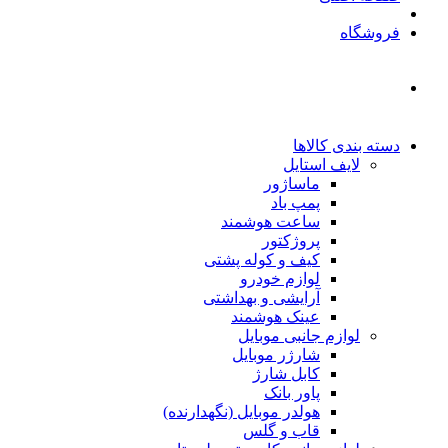
فروشگاه
دسته بندی کالاها
لایف استایل
ماساژور
پمپ باد
ساعت هوشمند
پروژکتور
کیف و کوله پشتی
لوازم خودرو
آرایشی و بهداشتی
عینک هوشمند
لوازم جانبی موبایل
شارژر موبایل
کابل شارژ
پاور بانک
هولدر موبایل (نگهدارنده)
قاب و گلس