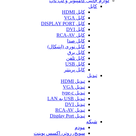
لوازم جانبی کامپیوتر و لپ تاپ
کابل
کابل HDMI
کابل VGA
کابل DISPLAY PORT
کابل DVI
کابل RCA-AV
کابل صدا
کابل نوری (اپتیکال)
کابل برق
کابل تلفن
کابل USB
کابل پرینتر
تبدیل
تبدیل HDMI
تبدیل VGA
تبدیل type-c
تبدیل USB به LAN
تبدیل DVI
تبدیل RCA-AV
تبدیل Display Port
شبکه
مودم
سویچ، روتر، اکسس پوینت