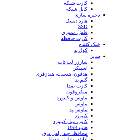
کارت شبکه
کابل شبکه
ذخیره سازی
هارد دیسک
SSD
فلش مموری
کارت حافظه
خنک کننده
کول پد
سایر
شارژر لپ تاپ
اسپیکر
هدفون، هدست، هندزفری
گیم پد
کارت صدا
میکروفون
ماوس و کیبورد
ماوس
ماوس پد
کیبورد
کاور، لیبل کیبورد
هاب USB
محافظ، چند راهی برق
آداپتور شارژر موبایل