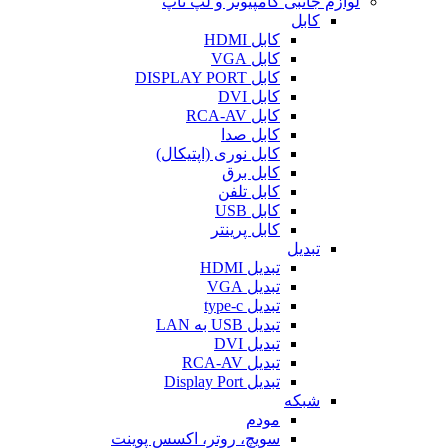
لوازم جانبی کامپیوتر و لپ تاپ
کابل
کابل HDMI
کابل VGA
کابل DISPLAY PORT
کابل DVI
کابل RCA-AV
کابل صدا
کابل نوری (اپتیکال)
کابل برق
کابل تلفن
کابل USB
کابل پرینتر
تبدیل
تبدیل HDMI
تبدیل VGA
تبدیل type-c
تبدیل USB به LAN
تبدیل DVI
تبدیل RCA-AV
تبدیل Display Port
شبکه
مودم
سویچ، روتر، اکسس پوینت