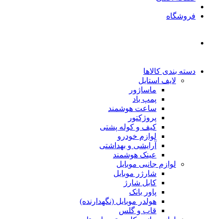
فروشگاه
دسته بندی کالاها
لایف استایل
ماساژور
پمپ باد
ساعت هوشمند
پروژکتور
کیف و کوله پشتی
لوازم خودرو
آرایشی و بهداشتی
عینک هوشمند
لوازم جانبی موبایل
شارژر موبایل
کابل شارژ
پاور بانک
هولدر موبایل (نگهدارنده)
قاب و گلس