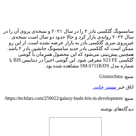
سامسونگ گلکسی بادز ۲ را در سال ۲۰۲۱ و نسخه‌ی پروی آن را در
سال ۲۰۲۲ روانه‌ی بازار کرد و حالا حدود دو سال است نسخه‌ی
غیرپروی سری گلکسی بادز به بازار عرضه نشده است. از این رو
ممکن است که گلکسی بادز جدید سامسونگ جانشین بادز ۲ باشد.
همچنین پیش‌بینی‌ می‌شود که این محصول همزمان با گوشی
گلکسی S23 FE معرفی شود. این گوشی اخیراً در دیتابیس BIS با
شماره مدل SM-S711B/DS مشاهده شده بود.
منبع: Gizmochina
اتاق خبر
مستر جانبی
منبع: https://techfars.com/259022/galaxy-buds-feis-in-development/
دیدگاه‌های نوشته