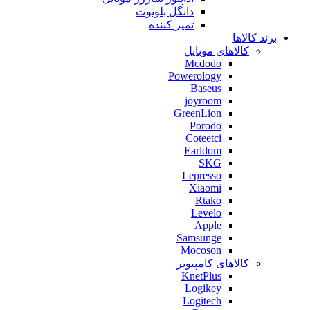
دانگل بلوتوث
تمیز کننده
برند کالاها
کالاهای موبایل
Mcdodo
Powerology
Baseus
joyroom
GreenLion
Porodo
Coteetci
Earldom
SKG
Lepresso
Xiaomi
Rtako
Levelo
Apple
Samsunge
Mocoson
کالاهای کامپیوتر
KnetPlus
Logikey
Logitech