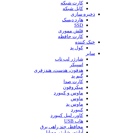
کارت شبکه
کابل شبکه
ذخیره سازی
هارد دیسک
SSD
فلش مموری
کارت حافظه
خنک کننده
کول پد
سایر
شارژر لپ تاپ
اسپیکر
هدفون، هدست، هندزفری
گیم پد
کارت صدا
میکروفون
ماوس و کیبورد
ماوس
ماوس پد
کیبورد
کاور، لیبل کیبورد
هاب USB
محافظ، چند راهی برق
آداپتور شارژر موبایل