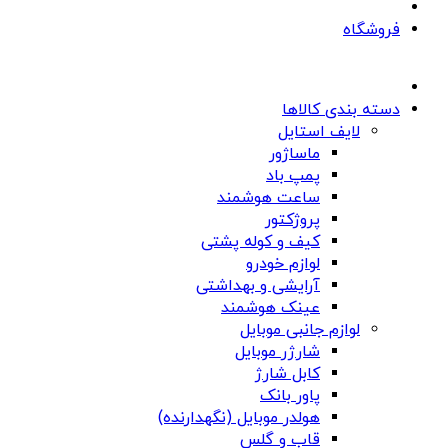
فروشگاه
دسته بندی کالاها
لایف استایل
ماساژور
پمپ باد
ساعت هوشمند
پروژکتور
کیف و کوله پشتی
لوازم خودرو
آرایشی و بهداشتی
عینک هوشمند
لوازم جانبی موبایل
شارژر موبایل
کابل شارژ
پاور بانک
هولدر موبایل (نگهدارنده)
قاب و گلس