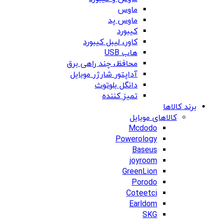
ماوس
ماوس پد
کیبورد
کاور، لیبل کیبورد
هاب USB
محافظ، چند راهی برق
آداپتور شارژر موبایل
دانگل بلوتوث
تمیز کننده
برند کالاها
کالاهای موبایل
Mcdodo
Powerology
Baseus
joyroom
GreenLion
Porodo
Coteetci
Earldom
SKG