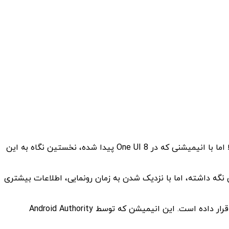
جای تردید نیست که سامسونگ مدتی است روی یک دستگاه «سه‌تایی تاشو» کار می‌کند، اما ظاهر آن تا مدت‌ها یک راز بوده است. حالا اما با انیمیشنی که در One UI 8 پیدا شده، نخستین نگاه به این
 دستگاه را مخفی نگه داشته، اما با نزدیک شدن به زمان رونمایی، اطلاعات بیشتری
در بزرگ‌ترین افشای صورت‌گرفته تا امروز، به‌نظر می‌رسد سامسونگ سهوا انیمیشنی از این دستگاه سه‌تایی را در نسخه‌ای از One UI 8 قرار داده است. این انیمیشن که توسط Android Authority