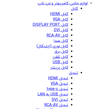
لوازم جانبی کامپیوتر و لپ تاپ
کابل
کابل HDMI
کابل VGA
کابل DISPLAY PORT
کابل DVI
کابل RCA-AV
کابل صدا
کابل نوری (اپتیکال)
کابل برق
کابل تلفن
کابل USB
کابل پرینتر
تبدیل
تبدیل HDMI
تبدیل VGA
تبدیل type-c
تبدیل USB به LAN
تبدیل DVI
تبدیل RCA-AV