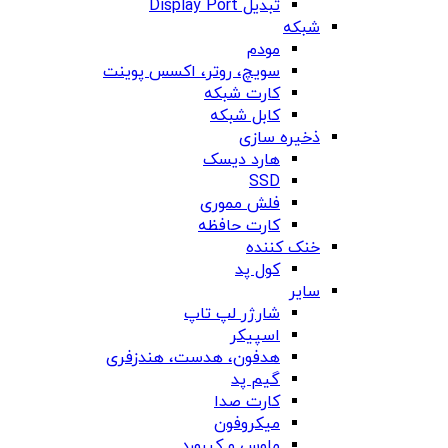
تبدیل Display Port
شبکه
مودم
سویچ، روتر، اکسس پوینت
کارت شبکه
کابل شبکه
ذخیره سازی
هارد دیسک
SSD
فلش مموری
کارت حافظه
خنک کننده
کول پد
سایر
شارژر لپ تاپ
اسپیکر
هدفون، هدست، هندزفری
گیم پد
کارت صدا
میکروفون
ماوس و کیبورد