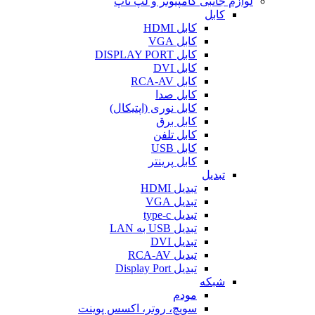
لوازم جانبی کامپیوتر و لپ تاپ
کابل
کابل HDMI
کابل VGA
کابل DISPLAY PORT
کابل DVI
کابل RCA-AV
کابل صدا
کابل نوری (اپتیکال)
کابل برق
کابل تلفن
کابل USB
کابل پرینتر
تبدیل
تبدیل HDMI
تبدیل VGA
تبدیل type-c
تبدیل USB به LAN
تبدیل DVI
تبدیل RCA-AV
تبدیل Display Port
شبکه
مودم
سویچ، روتر، اکسس پوینت