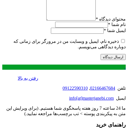
محتوای دیدگاه
*
نام شما
*
ایمیل شما
*
ذخیره نام، ایمیل و وبسایت من در مرورگر برای زمانی که
دوباره دیدگاهی می‌نویسم.
.
رفتن به بالا
تلفن
02166467684
,
09122590310
ایمیل
info[at]masterjanebi.com
ما 24 ساعته 7 روز هفته پاسخگوی شما هستیم. (برای ویرایش این
متن به پیکربندی پوسته > تب برچسب‌ها مراجعه نمایید.)
راهنمای خرید