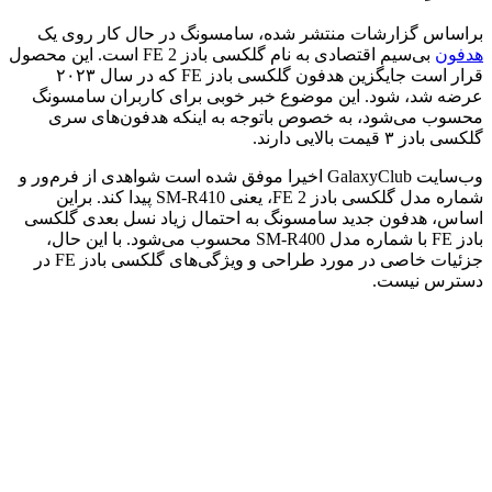
براساس گزارشات منتشر شده، سامسونگ در حال کار روی یک
هدفون
بی‌سیم اقتصادی به نام گلکسی بادز FE 2 است. این محصول
قرار است جایگزین هدفون گلکسی بادز FE که در سال ۲۰۲۳
عرضه شد، شود. این موضوع خبر خوبی برای کاربران سامسونگ
محسوب می‌شود، به خصوص باتوجه به اینکه هدفون‌های سری
گلکسی بادز ۳ قیمت بالایی دارند.
وب‌سایت GalaxyClub اخیرا موفق شده است شواهدی از فرم‌ور و
شماره مدل گلکسی بادز FE 2، یعنی SM-R410 پیدا کند. براین
اساس، هدفون جدید سامسونگ به احتمال زیاد نسل بعدی گلکسی
بادز FE با شماره مدل SM-R400 محسوب می‌شود. با این حال،
جزئیات خاصی در مورد طراحی و ویژگی‌های گلکسی بادز FE در
دسترس نیست.