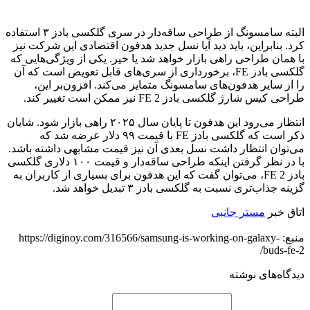
البته سامسونگ از طراحی ساقه‌دار در سری گلکسی بادز ۳ استفاده
کرد. بنابراین، باید دید آیا نسل جدید هدفون اقتصادی این شرکت نیز
با همان طراحی راهی بازار خواهد شد یا خیر. یکی از ویژگی‌هایی که
گلکسی بادز FE، برخورداری از سری‌های قابل تعویض است که آن
را از سایر هدفون‌های سامسونگ متمایز می‌کند. افزون‌بر این،
طراحی کیس شارژ گلکسی بادز FE 2 نیز ممکن است تغییر کند.
انتظار می‌رود این هدفون تا پایان سال ۲۰۲۵ راهی بازار شود. شایان
ذکر است که گلکسی بادز FE با قیمت ۹۹ دلار عرضه شد که
می‌توان انتظار داشت نسل بعدی آن نیز قیمت مشابهی داشته باشد.
با در نظر گرفتن اینکه طراحی ساقه‌دار و قیمت ۱۰۰ دلاری گلکسی
بادز FE 2، می‌توان گفت که این هدفون برای بسیاری از کاربران به
گزینه جذاب‌تری نسبت به گلکسی بادز ۳ تبدیل خواهد شد.
اتاق خبر
مستر جانبی
منبع: https://diginoy.com/316566/samsung-is-working-on-galaxy-
buds-fe-2/
دیدگاه‌های نوشته