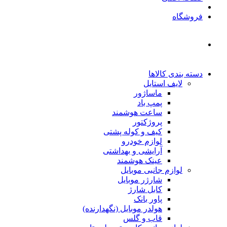
فروشگاه
دسته بندی کالاها
لایف استایل
ماساژور
پمپ باد
ساعت هوشمند
پروژکتور
کیف و کوله پشتی
لوازم خودرو
آرایشی و بهداشتی
عینک هوشمند
لوازم جانبی موبایل
شارژر موبایل
کابل شارژ
پاور بانک
هولدر موبایل (نگهدارنده)
قاب و گلس