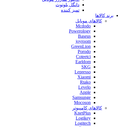
دانگل بلوتوث
تمیز کننده
برند کالاها
کالاهای موبایل
Mcdodo
Powerology
Baseus
joyroom
GreenLion
Porodo
Coteetci
Earldom
SKG
Lepresso
Xiaomi
Rtako
Levelo
Apple
Samsunge
Mocoson
کالاهای کامپیوتر
KnetPlus
Logikey
Logitech