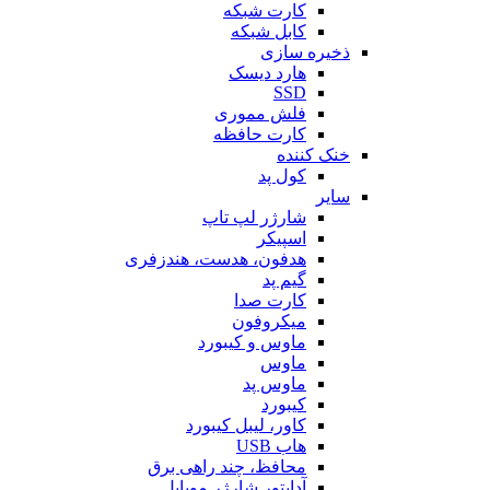
کارت شبکه
کابل شبکه
ذخیره سازی
هارد دیسک
SSD
فلش مموری
کارت حافظه
خنک کننده
کول پد
سایر
شارژر لپ تاپ
اسپیکر
هدفون، هدست، هندزفری
گیم پد
کارت صدا
میکروفون
ماوس و کیبورد
ماوس
ماوس پد
کیبورد
کاور، لیبل کیبورد
هاب USB
محافظ، چند راهی برق
آداپتور شارژر موبایل