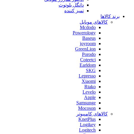
دانگل بلوتوث
تمیز کننده
برند کالاها
کالاهای موبایل
Mcdodo
Powerology
Baseus
joyroom
GreenLion
Porodo
Coteetci
Earldom
SKG
Lepresso
Xiaomi
Rtako
Levelo
Apple
Samsunge
Mocoson
کالاهای کامپیوتر
KnetPlus
Logikey
Logitech