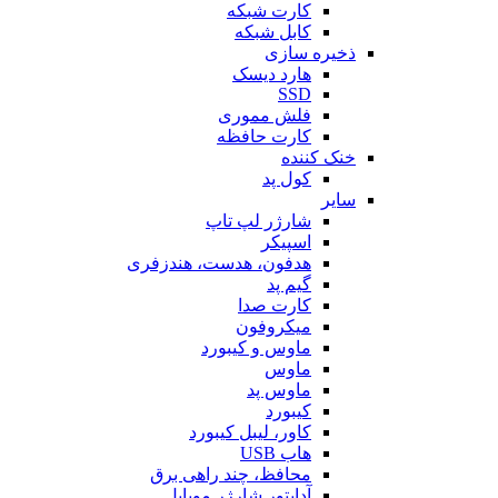
کارت شبکه
کابل شبکه
ذخیره سازی
هارد دیسک
SSD
فلش مموری
کارت حافظه
خنک کننده
کول پد
سایر
شارژر لپ تاپ
اسپیکر
هدفون، هدست، هندزفری
گیم پد
کارت صدا
میکروفون
ماوس و کیبورد
ماوس
ماوس پد
کیبورد
کاور، لیبل کیبورد
هاب USB
محافظ، چند راهی برق
آداپتور شارژر موبایل