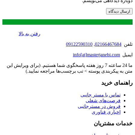
دوباره دیدگاهی می‌نویسم.
.
رفتن به بالا
تلفن
02166467684
,
09122590310
ایمیل
info[at]masterjanebi.com
ما 24 ساعته 7 روز هفته پاسخگوی شما هستیم. (برای ویرایش این
متن به پیکربندی پوسته > تب برچسب‌ها مراجعه نمایید.)
راهنمای خرید
تماس با مستر جانبی
فرصت‌های شغلی
فروش در مسترجانبی
اخباری فناوری
خدمات مشتریان