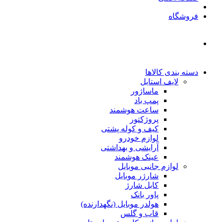
فروشگاه
دسته بندی کالاها
لایف استایل
ماساژور
پمپ باد
ساعت هوشمند
پروژکتور
کیف و کوله پشتی
لوازم خودرو
آرایشی و بهداشتی
عینک هوشمند
لوازم جانبی موبایل
شارژر موبایل
کابل شارژ
پاور بانک
هولدر موبایل (نگهدارنده)
قاب و گلس