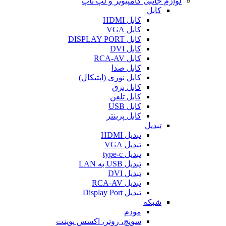
لوازم جانبی کامپیوتر و لپ تاپ
کابل
کابل HDMI
کابل VGA
کابل DISPLAY PORT
کابل DVI
کابل RCA-AV
کابل صدا
کابل نوری (اپتیکال)
کابل برق
کابل تلفن
کابل USB
کابل پرینتر
تبدیل
تبدیل HDMI
تبدیل VGA
تبدیل type-c
تبدیل USB به LAN
تبدیل DVI
تبدیل RCA-AV
تبدیل Display Port
شبکه
مودم
سویچ، روتر، اکسس پوینت