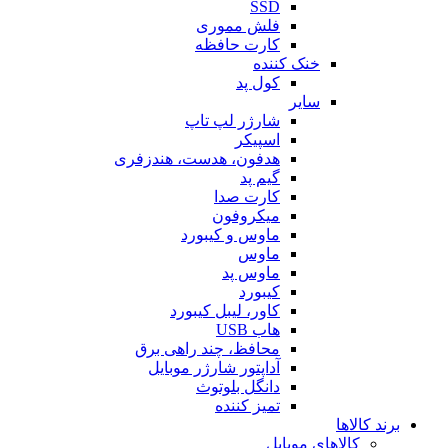
SSD
فلش مموری
کارت حافظه
خنک کننده
کول پد
سایر
شارژر لپ تاپ
اسپیکر
هدفون، هدست، هندزفری
گیم پد
کارت صدا
میکروفون
ماوس و کیبورد
ماوس
ماوس پد
کیبورد
کاور، لیبل کیبورد
هاب USB
محافظ، چند راهی برق
آداپتور شارژر موبایل
دانگل بلوتوث
تمیز کننده
برند کالاها
کالاهای موبایل