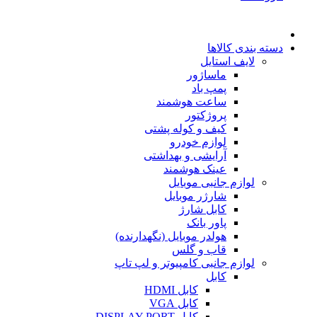
دسته بندی کالاها
لایف استایل
ماساژور
پمپ باد
ساعت هوشمند
پروژکتور
کیف و کوله پشتی
لوازم خودرو
آرایشی و بهداشتی
عینک هوشمند
لوازم جانبی موبایل
شارژر موبایل
کابل شارژ
پاور بانک
هولدر موبایل (نگهدارنده)
قاب و گلس
لوازم جانبی کامپیوتر و لپ تاپ
کابل
کابل HDMI
کابل VGA
کابل DISPLAY PORT