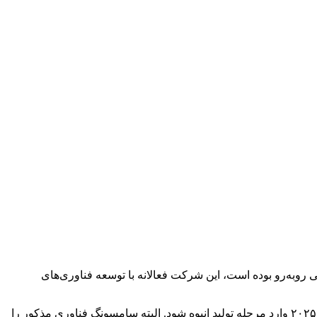
 به سوی جدیدترین فرآیندهای ساخت تراشه از جمله فرآیند ۳ و ۴ نانومتری با مشکلاتی روبه‌رو بوده است، این شرکت فعالانه با توسعه فناوری‌های
طبق گزارش وب‌سایت Gizmochina، این فرایند از نسل بعدی فناوری ترانزیستور (gate-around) GAA بهره می‌برد که انتظار می‌رود در سال ۲۰۲۵ وارد مرحله تولید انبوه شود. البته سامسونگ فناوری مذکور را