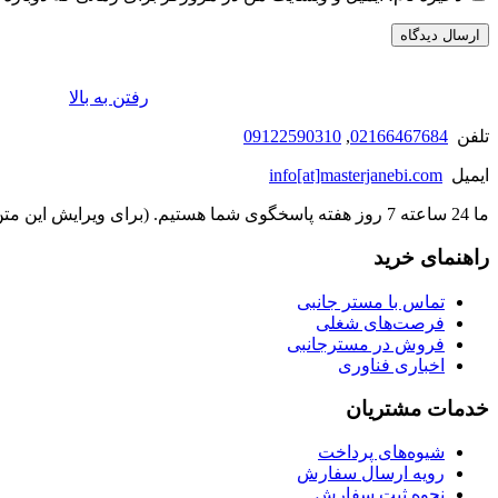
رفتن به بالا
تلفن
02166467684
,
09122590310
ایمیل
info[at]masterjanebi.com
ما 24 ساعته 7 روز هفته پاسخگوی شما هستیم. (برای ویرایش این متن به پیکربندی پوسته > تب برچسب‌ها مراجعه نمایید.)
راهنمای خرید
تماس با مستر جانبی
فرصت‌های شغلی
فروش در مسترجانبی
اخباری فناوری
خدمات مشتریان
شیوه‌های پرداخت
رویه ارسال سفارش
نحوه ثبت سفارش