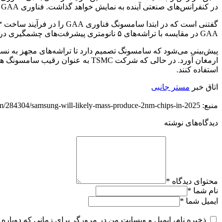
در کنفرانس‌های صنعتی آینده به نمایش خواهد گذاشت. فناوری GAA یک طراحی ترانزیستور جدید می‌باشد که با ایجاد جریان بهتر موجب بهبود کارایی و عملکرد می‌شود.
GAA در مقایسه با تراشه‌های ۵ نانومتری پیشرفت‌های چشمگیری در زمینه کاهش مساحت، عملکرد و بهره‌وری انرژی ارائه می‌دهند.
استفاده کنند.
اتاق خبر
مستر جانبی
منبع: https://techfars.com/284304/samsung-will-likely-mass-produce-2nm-chips-in-2025/
دیدگاه‌های نوشته
محتوای دیدگاه
*
نام شما
*
ایمیل شما
*
ذخیره نام، ایمیل و وبسایت من در مرورگر برای زمانی که دوباره 