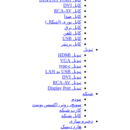
کابل DVI
کابل RCA-AV
کابل صدا
کابل نوری (اپتیکال)
کابل برق
کابل تلفن
کابل USB
کابل پرینتر
تبدیل
تبدیل HDMI
تبدیل VGA
تبدیل type-c
تبدیل USB به LAN
تبدیل DVI
تبدیل RCA-AV
تبدیل Display Port
شبکه
مودم
سویچ، روتر، اکسس پوینت
کارت شبکه
کابل شبکه
ذخیره سازی
هارد دیسک