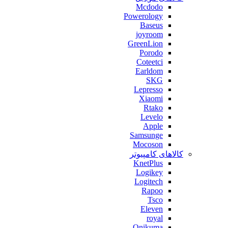
Mcdodo
Powerology
Baseus
joyroom
GreenLion
Porodo
Coteetci
Earldom
SKG
Lepresso
Xiaomi
Rtako
Levelo
Apple
Samsunge
Mocoson
کالاهای کامپیوتر
KnetPlus
Logikey
Logitech
Rapoo
Tsco
Eleven
royal
Onikuma