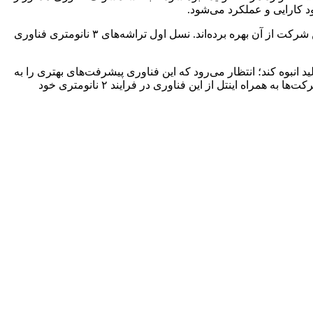
گفتنی است که در ابتدا سامسونگ فناوری GAA را در فرآیند ساخت ۳ نانومتری خود معرفی کرد اما تا به حال تنها پردازنده‌های اگزینوس این شرکت از آن بهره برده‌اند. نسل اول تراشه‌های ۳ نانومتری فناوری
رد تا تراشه‌های مجهز به نسل دوم فناوری ۳ نانومتری GAA را در اواخر سال ۲۰۲۴ وارد مرحله تولید انبوه کند؛ انتظار می‌رود که این فناوری پیشرفت‌های بهتری را به
ارمغان آورد. در حالی که شرکت TSMC به عنوان رقیب سامسونگ هنوز از فناوری GAA استفاده نکرده است، انتظار می‌رود هردوی این شرکت‌ها به همراه اینتل از این فناوری در فرایند ۲ نانومتری خود