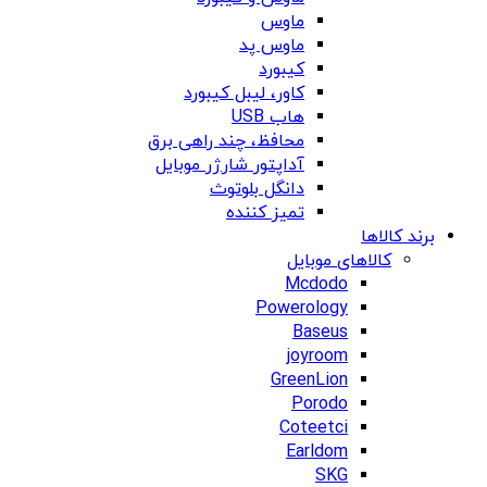
ماوس
ماوس پد
کیبورد
کاور، لیبل کیبورد
هاب USB
محافظ، چند راهی برق
آداپتور شارژر موبایل
دانگل بلوتوث
تمیز کننده
برند کالاها
کالاهای موبایل
Mcdodo
Powerology
Baseus
joyroom
GreenLion
Porodo
Coteetci
Earldom
SKG