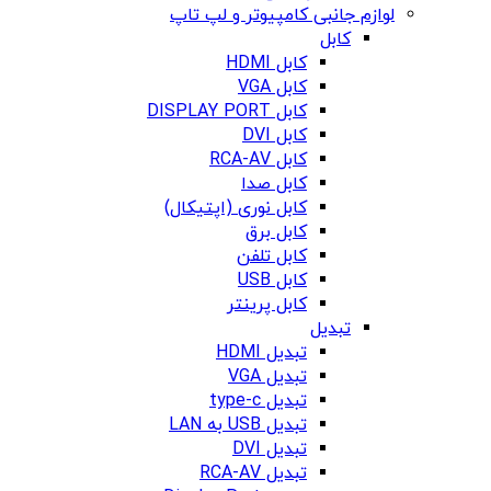
لوازم جانبی کامپیوتر و لپ تاپ
کابل
کابل HDMI
کابل VGA
کابل DISPLAY PORT
کابل DVI
کابل RCA-AV
کابل صدا
کابل نوری (اپتیکال)
کابل برق
کابل تلفن
کابل USB
کابل پرینتر
تبدیل
تبدیل HDMI
تبدیل VGA
تبدیل type-c
تبدیل USB به LAN
تبدیل DVI
تبدیل RCA-AV