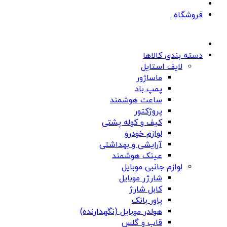
فروشگاه
دسته بندی کالاها
لایف استایل
ماساژور
پمپ باد
ساعت هوشمند
پروژکتور
کیف و کوله پشتی
لوازم خودرو
آرایشی و بهداشتی
عینک هوشمند
لوازم جانبی موبایل
شارژر موبایل
کابل شارژ
پاور بانک
هولدر موبایل (نگهدارنده)
قاب و گلس