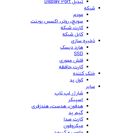
تبدیل Display Port
شبکه
مودم
سویچ، روتر، اکسس پوینت
کارت شبکه
کابل شبکه
ذخیره سازی
هارد دیسک
SSD
فلش مموری
کارت حافظه
خنک کننده
کول پد
سایر
شارژر لپ تاپ
اسپیکر
هدفون، هدست، هندزفری
گیم پد
کارت صدا
میکروفون
ماوس و کیبورد