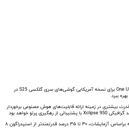
این شرکت همچنین خود را برای انتشار آپدیت One UI 6.1.1 آماده می‌کند. طبق گزارش منتشر شده، اولین بیلد فرم‌ور رابط کاربری One UI 7.1 برای نسخه آمریکایی گوشی‌های سری گلکسی S25 در
One U، به تراشه اگزینوس ۲۵۰۰ یا اسنپدراگون ۸ نسل ۴ مجهز خواهد بود که از قدرت بیشتری در زمینه ارائه قابلیت‌های هوش مصنوعی برخوردار
از سوی دیگر، تراشه اسنپدراگون ۸ نسل ۴ از دو هسته Oryon با سرعت ۴ گیگاهرتز و ۶ هسته کم‌مصرف ۲.۸ گیگاهرتزی بهره می‌برد که براساس آزمایشات، ۳۰ تا ۳۵ درصد قدرتمندتر از اسنپدراگون ۸