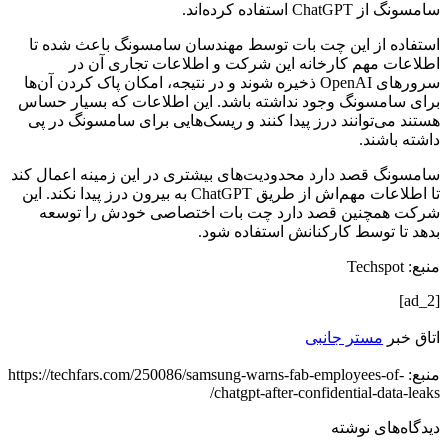
سامسونگ از ChatGPT استفاده کرد‌ه‌اند.
استفاده از این چت بات توسط مهندسان سامسونگ باعث شده تا
اطلاعات مهم کارخانه این شرکت و اطلاعات تجاری آن در
سرورهای OpenAI ذخیره شوند و در نتیجه، امکان پاک کردن آن‌ها
برای سامسونگ وجود نداشته باشد. این اطلاعات که بسیار حساس
هستند می‌توانند درز پیدا کنند و ریسک‌هایی برای سامسونگ در پی
داشته باشند.
سامسونگ قصد دارد محدودیت‌های بیشتری در این زمینه اعمال کند
تا اطلاعات مهم‌اش از طریق ChatGPT به بیرون درز پیدا نکند. این
شرکت همچنین قصد دارد چت بات اختصاصی خودش را توسعه
بدهد تا توسط کارکنانش استفاده شود.
منبع: Techspot
[ad_2]
اتاق خبر
مستر جانبی
منبع: https://techfars.com/250086/samsung-warns-fab-employees-of-
chatgpt-after-confidential-data-leaks/
دیدگاه‌های نوشته