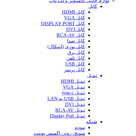
لوازم جانبی کامپیوتر و لپ تاپ
کابل
کابل HDMI
کابل VGA
کابل DISPLAY PORT
کابل DVI
کابل RCA-AV
کابل صدا
کابل نوری (اپتیکال)
کابل برق
کابل تلفن
کابل USB
کابل پرینتر
تبدیل
تبدیل HDMI
تبدیل VGA
تبدیل type-c
تبدیل USB به LAN
تبدیل DVI
تبدیل RCA-AV
تبدیل Display Port
شبکه
مودم
سویچ، روتر، اکسس پوینت