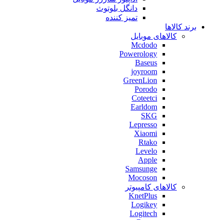
دانگل بلوتوث
تمیز کننده
برند کالاها
کالاهای موبایل
Mcdodo
Powerology
Baseus
joyroom
GreenLion
Porodo
Coteetci
Earldom
SKG
Lepresso
Xiaomi
Rtako
Levelo
Apple
Samsunge
Mocoson
کالاهای کامپیوتر
KnetPlus
Logikey
Logitech