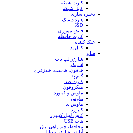
کارت شبکه
کابل شبکه
ذخیره سازی
هارد دیسک
SSD
فلش مموری
کارت حافظه
خنک کننده
کول پد
سایر
شارژر لپ تاپ
اسپیکر
هدفون، هدست، هندزفری
گیم پد
کارت صدا
میکروفون
ماوس و کیبورد
ماوس
ماوس پد
کیبورد
کاور، لیبل کیبورد
هاب USB
محافظ، چند راهی برق
آداپتور شارژر موبایل