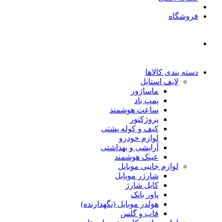
فروشگاه
دسته بندی کالاها
لایف استایل
ماساژور
پمپ باد
ساعت هوشمند
پروژکتور
کیف و کوله پشتی
لوازم خودرو
آرایشی و بهداشتی
عینک هوشمند
لوازم جانبی موبایل
شارژر موبایل
کابل شارژ
پاور بانک
هولدر موبایل (نگهدارنده)
قاب و گلس