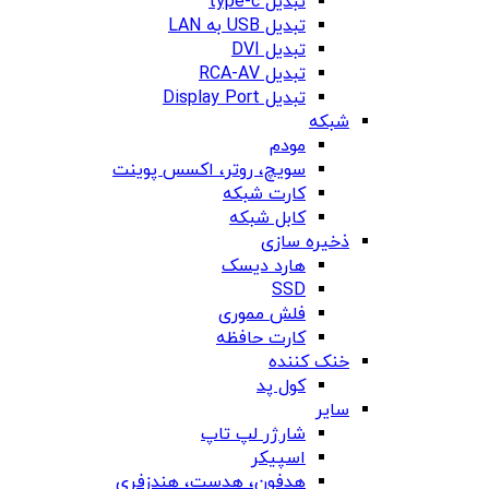
تبدیل type-c
تبدیل USB به LAN
تبدیل DVI
تبدیل RCA-AV
تبدیل Display Port
شبکه
مودم
سویچ، روتر، اکسس پوینت
کارت شبکه
کابل شبکه
ذخیره سازی
هارد دیسک
SSD
فلش مموری
کارت حافظه
خنک کننده
کول پد
سایر
شارژر لپ تاپ
اسپیکر
هدفون، هدست، هندزفری