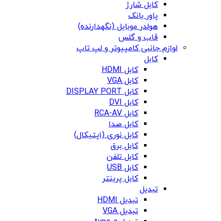
کابل شارژ
پاور بانک
هولدر موبایل (نگهدارنده)
قاب و گلس
لوازم جانبی کامپیوتر و لپ تاپ
کابل
کابل HDMI
کابل VGA
کابل DISPLAY PORT
کابل DVI
کابل RCA-AV
کابل صدا
کابل نوری (اپتیکال)
کابل برق
کابل تلفن
کابل USB
کابل پرینتر
تبدیل
تبدیل HDMI
تبدیل VGA