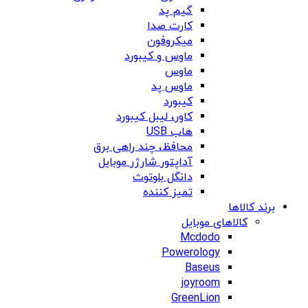
گیم پد
کارت صدا
میکروفون
ماوس و کیبورد
ماوس
ماوس پد
کیبورد
کاور، لیبل کیبورد
هاب USB
محافظ، چند راهی برق
آداپتور شارژر موبایل
دانگل بلوتوث
تمیز کننده
برند کالاها
کالاهای موبایل
Mcdodo
Powerology
Baseus
joyroom
GreenLion