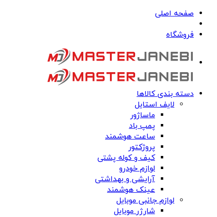
صفحه اصلی
فروشگاه
دسته بندی کالاها
لایف استایل
ماساژور
پمپ باد
ساعت هوشمند
پروژکتور
کیف و کوله پشتی
لوازم خودرو
آرایشی و بهداشتی
عینک هوشمند
لوازم جانبی موبایل
شارژر موبایل