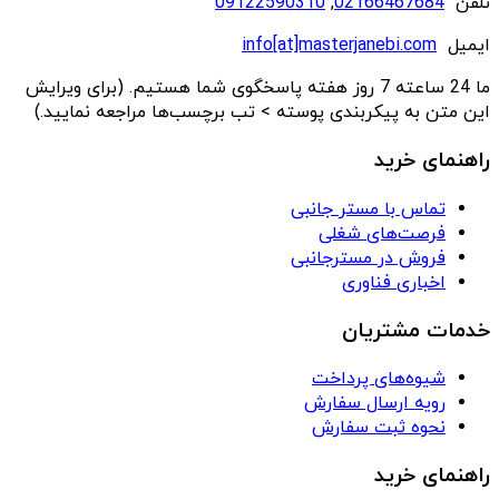
تلفن
02166467684
,
09122590310
ایمیل
info[at]masterjanebi.com
ما 24 ساعته 7 روز هفته پاسخگوی شما هستیم. (برای ویرایش
این متن به پیکربندی پوسته > تب برچسب‌ها مراجعه نمایید.)
راهنمای خرید
تماس با مستر جانبی
فرصت‌های شغلی
فروش در مسترجانبی
اخباری فناوری
خدمات مشتریان
شیوه‌های پرداخت
رویه ارسال سفارش
نحوه ثبت سفارش
راهنمای خرید