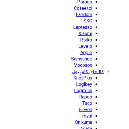
Porodo
Coteetci
Earldom
SKG
Lepresso
Xiaomi
Rtako
Levelo
Apple
Samsunge
Mocoson
کالاهای کامپیوتر
KnetPlus
Logikey
Logitech
Rapoo
Tsco
Eleven
royal
Onikuma