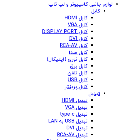
لوازم جانبی کامپیوتر و لپ تاپ
کابل
کابل HDMI
کابل VGA
کابل DISPLAY PORT
کابل DVI
کابل RCA-AV
کابل صدا
کابل نوری (اپتیکال)
کابل برق
کابل تلفن
کابل USB
کابل پرینتر
تبدیل
تبدیل HDMI
تبدیل VGA
تبدیل type-c
تبدیل USB به LAN
تبدیل DVI
تبدیل RCA-AV