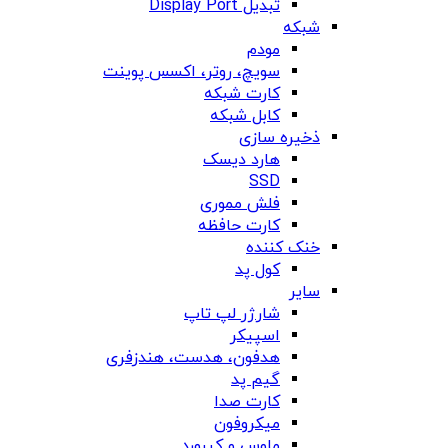
تبدیل Display Port
شبکه
مودم
سویچ، روتر، اکسس پوینت
کارت شبکه
کابل شبکه
ذخیره سازی
هارد دیسک
SSD
فلش مموری
کارت حافظه
خنک کننده
کول پد
سایر
شارژر لپ تاپ
اسپیکر
هدفون، هدست، هندزفری
گیم پد
کارت صدا
میکروفون
ماوس و کیبورد