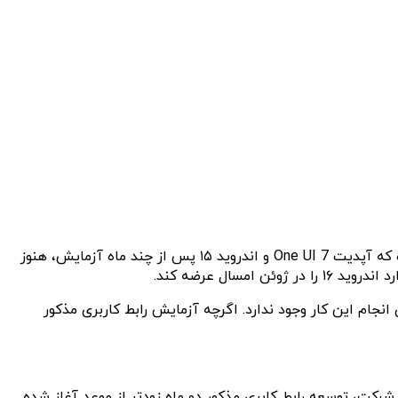
براساس گزارشی تازه، سامسونگ آزمایش رابط کاربری One UI 8 برپایه اندروید ۱۶ را آغاز کرده است. این گزارش در حالی که منتشر شده که آپدیت One UI 7 و اندروید ۱۵ پس از چند ماه آزمایش، هنوز
ل عرضه کند.
شر کند؛ اما مطمئنا هیچ تضمینی برای انجام این کار وجود ندارد. اگرچه آزمایش رابط کاربری مذکور
. باتوجه به سابقه این شرکت، توسعه رابط کابری مذکور دو ماه زودتر از موعد آغاز شده