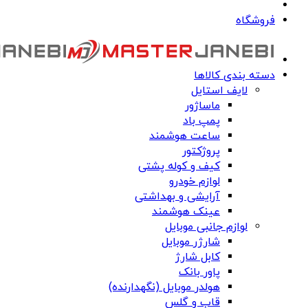
فروشگاه
دسته بندی کالاها
لایف استایل
ماساژور
پمپ باد
ساعت هوشمند
پروژکتور
کیف و کوله پشتی
لوازم خودرو
آرایشی و بهداشتی
عینک هوشمند
لوازم جانبی موبایل
شارژر موبایل
کابل شارژ
پاور بانک
هولدر موبایل (نگهدارنده)
قاب و گلس