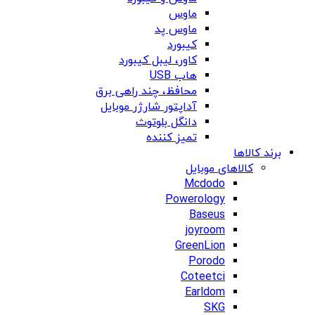
ماوس
ماوس پد
کیبورد
کاور، لیبل کیبورد
هاب USB
محافظ، چند راهی برق
آداپتور شارژر موبایل
دانگل بلوتوث
تمیز کننده
برند کالاها
کالاهای موبایل
Mcdodo
Powerology
Baseus
joyroom
GreenLion
Porodo
Coteetci
Earldom
SKG