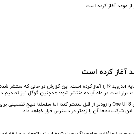
ماه آینده منتشر شود؛ همچنین گوگل نیز تصمیم دارد اندروید ۱۶ را در ژوئن امسا
امید است که سامسونگ آپدیت نسخه بعدی رابط کاربری خود، یعنی One UI 8 را زودتر از قبل منت
این شرکت قطعا آن را زودتر در دسترس قرار خواهد داد.
ط کاربری One UI 8 برای سری گلکسی S25 اخیرا در سرورهای نرم‌افزاری سامسونگ رویت شده است