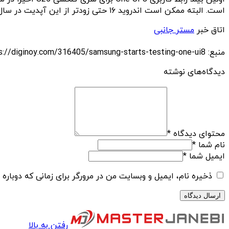
است. البته ممکن است اندروید ۱۶ حتی زودتر از این آپدیت در سال جاری عرضه شود. از سوی دیگر، این احتمال نیز وجود دارد که سامسونگ آپدیت One UI 8 را تا پایان سال جاری منتشر کند.
اتاق خبر
مستر جانبی
منبع: https://diginoy.com/316405/samsung-starts-testing-one-ui8/
دیدگاه‌های نوشته
محتوای دیدگاه
*
نام شما
*
ایمیل شما
*
ذخیره نام، ایمیل و وبسایت من در مرورگر برای زمانی که دوباره
رفتن به بالا