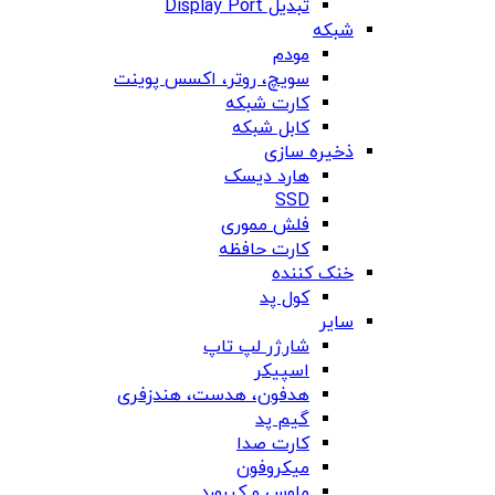
تبدیل Display Port
شبکه
مودم
سویچ، روتر، اکسس پوینت
کارت شبکه
کابل شبکه
ذخیره سازی
هارد دیسک
SSD
فلش مموری
کارت حافظه
خنک کننده
کول پد
سایر
شارژر لپ تاپ
اسپیکر
هدفون، هدست، هندزفری
گیم پد
کارت صدا
میکروفون
ماوس و کیبورد