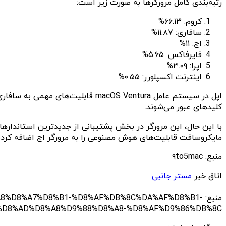
رتبه‌بندی کامل مرورگرها به صورت زیر است:
کروم: ۶۶.۱۳%
سافاری: ۱۱.۸۷%
اج: ۱۱%
فایرفاکس: ۵.۶۵%
اپرا: ۳.۰۹%
اینترنت اکسپلورر: ۰.۵۵%
کلیدهای عبور می‌شوند.
با این حال، این مرورگر در بخش پشتیبانی از جدیدترین استاندارهای 
مایکروسافت قابلیت‌های هوش مصنوعی را به مرورگر اج اضافه کرده و موتور جستجوی
منبع: ۹to5mac
اتاق خبر
مستر جانبی
منبع: 8%D8%A7%D8%B1-%D8%AF%DB%8C%DA%AF%D8%B1
D8%AD%D8%A8%D9%88%D8%A8-%D8%AF%D9%86%DB%8C/