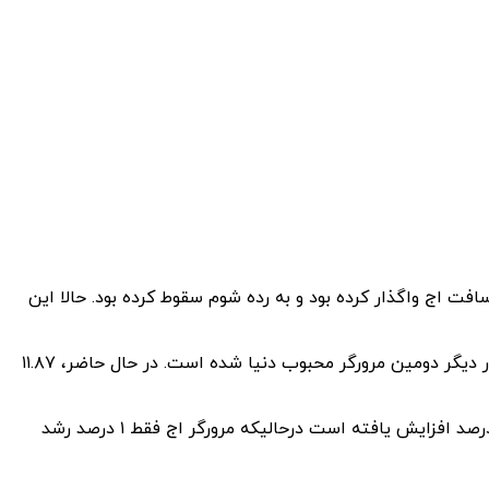
ت اج واگذار کرده بود و به رده شوم سقوط کرده بود. حالا این
طبق گزارش Statcounter که محبوبیت مرورگرها را براساس داده‌های جمع‌آوری شده از وب‌سایت‌های مختلف بررسی می‌کند، سافاری بار دیگر دومین مرورگر محبوب دنیا شده است. در حال حاضر، ۱۱.۸۷
مرورگر گوگل کروم هم محبوب‌ترین مرورگر دنیا با سهم ۶۶.۱۳ درصدی است. طبق گزارش Statcounter سهم مرورگر سافاری بیش از ۲ درصد افزایش یافته است درحالیکه مرورگر اج فقط ۱ درصد رشد