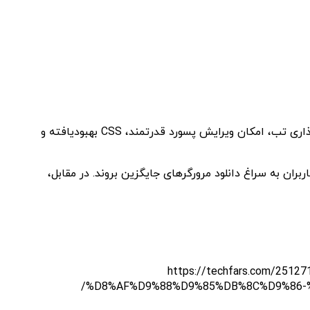
اپل در سیستم عامل macOS Ventura قابلیت‌های مهمی به سافاری اضافه کرده است که شامل نوتیفیکیشن‌های وب، گروه اشتراک گذاری تب، امکان ویرایش پسورد قدرتمند، CSS بهبودیافته و
ران به سراغ دانلود مرورگرهای جایگزین بروند. در مقابل،
https://techfars.com/-
%D8%AF%D9%88%D9%85%DB%8C%D9%86-