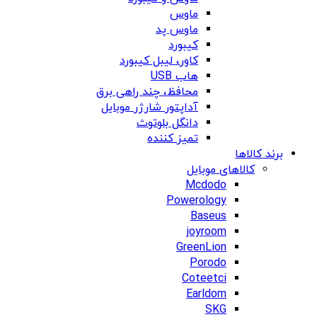
ماوس
ماوس پد
کیبورد
کاور، لیبل کیبورد
هاب USB
محافظ، چند راهی برق
آداپتور شارژر موبایل
دانگل بلوتوث
تمیز کننده
برند کالاها
کالاهای موبایل
Mcdodo
Powerology
Baseus
joyroom
GreenLion
Porodo
Coteetci
Earldom
SKG