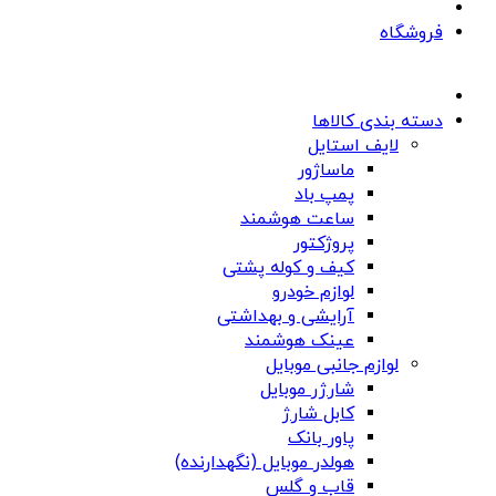
فروشگاه
دسته بندی کالاها
لایف استایل
ماساژور
پمپ باد
ساعت هوشمند
پروژکتور
کیف و کوله پشتی
لوازم خودرو
آرایشی و بهداشتی
عینک هوشمند
لوازم جانبی موبایل
شارژر موبایل
کابل شارژ
پاور بانک
هولدر موبایل (نگهدارنده)
قاب و گلس