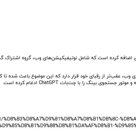
وب، عقب‌تر از رقبای خود قرار دارد که این موضوع باعث شده تا کارب
 بینگ را با چت‌بات ChatGPT ادغام کرده است.
251271/%D8%B3%D8%A7%D9%81%D8%A7%D8%B1%DB%8C-%D8%A
%D9%85%D8%B1%D9%88%D8%B1%DA%AF%D8%B1-%D9%85%