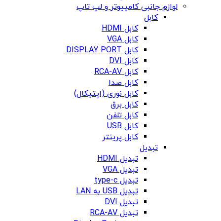
لوازم جانبی کامپیوتر و لپ تاپ
کابل
کابل HDMI
کابل VGA
کابل DISPLAY PORT
کابل DVI
کابل RCA-AV
کابل صدا
کابل نوری (اپتیکال)
کابل برق
کابل تلفن
کابل USB
کابل پرینتر
تبدیل
تبدیل HDMI
تبدیل VGA
تبدیل type-c
تبدیل USB به LAN
تبدیل DVI
تبدیل RCA-AV