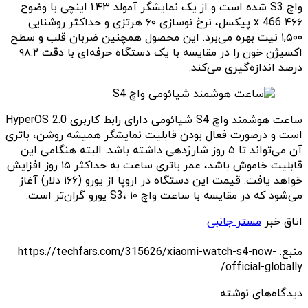
واچ S3 شده است و از یک نمایشگر آمولد ۱.۴۳ اینچی با وضوح
۴۶۶ x 466 پیکسل، نرخ نوسازی ۶۰ هرتزی و حداکثر روشنایی
۱,۵۰۰ نیت بهره می‌برد. این محصول همچنین ضربان قلب و سطح
اکسیژن خون را در مقایسه با یک دستگاه حرفه‌ای با دقت ۹۸.۲
درصد اندازه‌گیری می‌کند.
ساعت هوشمند واچ S4 شیائومی دارای رابط کاربری HyperOS 2.0
است و درصورت فعال بودن قابلیت نمایشگر همیشه روشن، باتری
آن می‌تواند تا ۵ روز شارژدهی داشته باشد. البته هنگامی این
قابلیت خاموش باشد، عمر باتری ساعت به حداکثر ۱۵ روز افزایش
خواهد یافت. قیمت این دستگاه در اروپا از یورو (۱۶۶ دلار) آغاز
می‌شود که در مقایسه با ساعت واچ S3، ۱۰ یورو گران‌تر است.
اتاق خبر
مستر جانبی
منبع: https://techfars.com/315626/xiaomi-watch-s4-now-
official-globally/
دیدگاه‌های نوشته