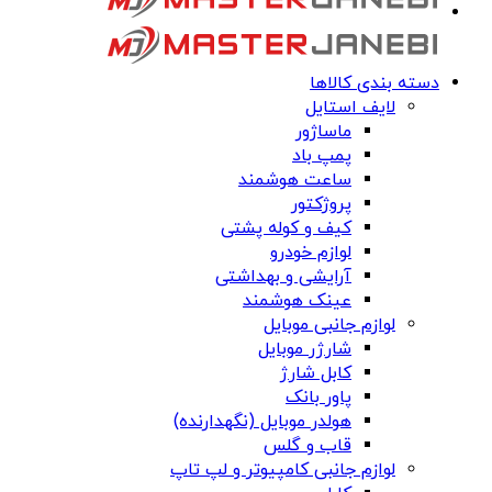
دسته بندی کالاها
لایف استایل
ماساژور
پمپ باد
ساعت هوشمند
پروژکتور
کیف و کوله پشتی
لوازم خودرو
آرایشی و بهداشتی
عینک هوشمند
لوازم جانبی موبایل
شارژر موبایل
کابل شارژ
پاور بانک
هولدر موبایل (نگهدارنده)
قاب و گلس
لوازم جانبی کامپیوتر و لپ تاپ