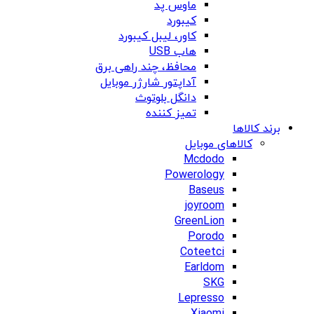
ماوس پد
کیبورد
کاور، لیبل کیبورد
هاب USB
محافظ، چند راهی برق
آداپتور شارژر موبایل
دانگل بلوتوث
تمیز کننده
برند کالاها
کالاهای موبایل
Mcdodo
Powerology
Baseus
joyroom
GreenLion
Porodo
Coteetci
Earldom
SKG
Lepresso