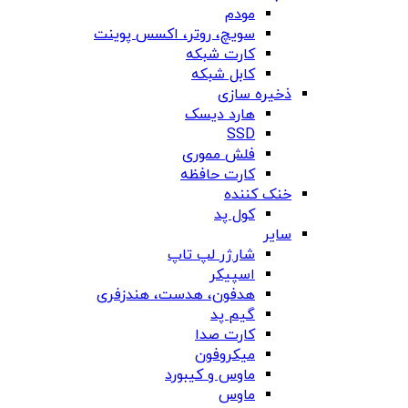
مودم
سویچ، روتر، اکسس پوینت
کارت شبکه
کابل شبکه
ذخیره سازی
هارد دیسک
SSD
فلش مموری
کارت حافظه
خنک کننده
کول پد
سایر
شارژر لپ تاپ
اسپیکر
هدفون، هدست، هندزفری
گیم پد
کارت صدا
میکروفون
ماوس و کیبورد
ماوس