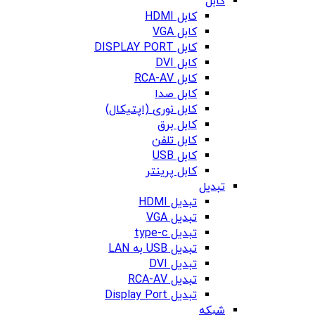
کابل
کابل HDMI
کابل VGA
کابل DISPLAY PORT
کابل DVI
کابل RCA-AV
کابل صدا
کابل نوری (اپتیکال)
کابل برق
کابل تلفن
کابل USB
کابل پرینتر
تبدیل
تبدیل HDMI
تبدیل VGA
تبدیل type-c
تبدیل USB به LAN
تبدیل DVI
تبدیل RCA-AV
تبدیل Display Port
شبکه