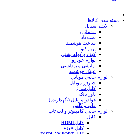
دسته بندی کالاها
لایف استایل
ماساژور
پمپ باد
ساعت هوشمند
پروژکتور
کیف و کوله پشتی
لوازم خودرو
آرایشی و بهداشتی
عینک هوشمند
لوازم جانبی موبایل
شارژر موبایل
کابل شارژ
پاور بانک
هولدر موبایل (نگهدارنده)
قاب و گلس
لوازم جانبی کامپیوتر و لپ تاپ
کابل
کابل HDMI
کابل VGA
کابل DISPLAY PORT