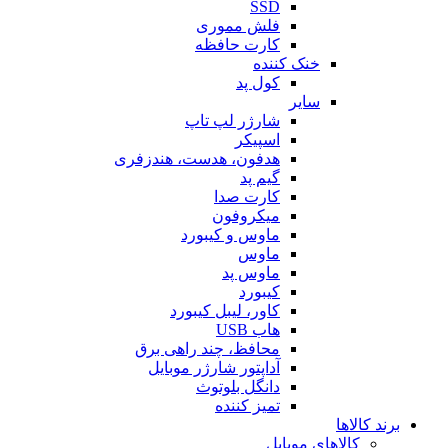
SSD
فلش مموری
کارت حافظه
خنک کننده
کول پد
سایر
شارژر لپ تاپ
اسپیکر
هدفون، هدست، هندزفری
گیم پد
کارت صدا
میکروفون
ماوس و کیبورد
ماوس
ماوس پد
کیبورد
کاور، لیبل کیبورد
هاب USB
محافظ، چند راهی برق
آداپتور شارژر موبایل
دانگل بلوتوث
تمیز کننده
برند کالاها
کالاهای موبایل