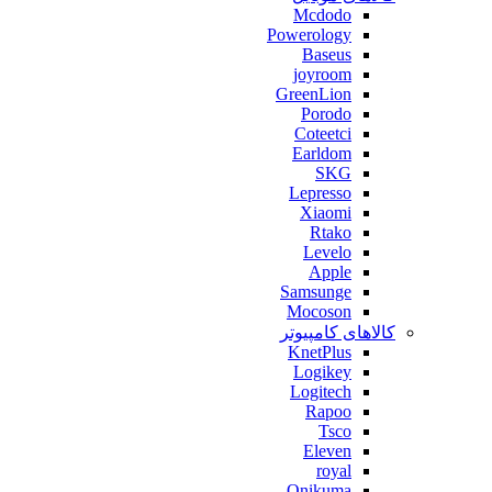
Mcdodo
Powerology
Baseus
joyroom
GreenLion
Porodo
Coteetci
Earldom
SKG
Lepresso
Xiaomi
Rtako
Levelo
Apple
Samsunge
Mocoson
کالاهای کامپیوتر
KnetPlus
Logikey
Logitech
Rapoo
Tsco
Eleven
royal
Onikuma