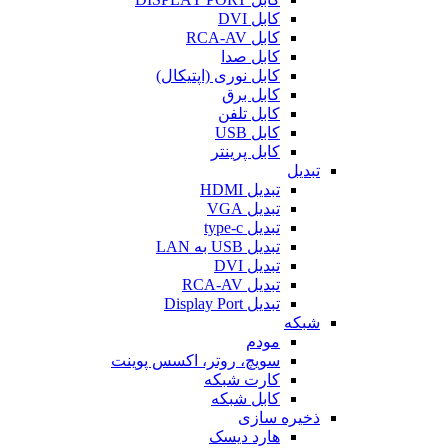
کابل DVI
کابل RCA-AV
کابل صدا
کابل نوری (اپتیکال)
کابل برق
کابل تلفن
کابل USB
کابل پرینتر
تبدیل
تبدیل HDMI
تبدیل VGA
تبدیل type-c
تبدیل USB به LAN
تبدیل DVI
تبدیل RCA-AV
تبدیل Display Port
شبکه
مودم
سویچ، روتر، اکسس پوینت
کارت شبکه
کابل شبکه
ذخیره سازی
هارد دیسک