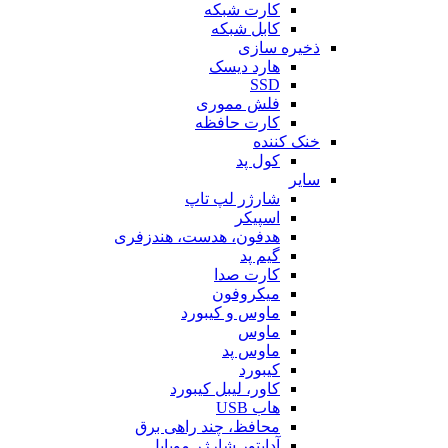
کارت شبکه
کابل شبکه
ذخیره سازی
هارد دیسک
SSD
فلش مموری
کارت حافظه
خنک کننده
کول پد
سایر
شارژر لپ تاپ
اسپیکر
هدفون، هدست، هندزفری
گیم پد
کارت صدا
میکروفون
ماوس و کیبورد
ماوس
ماوس پد
کیبورد
کاور، لیبل کیبورد
هاب USB
محافظ، چند راهی برق
آداپتور شارژر موبایل