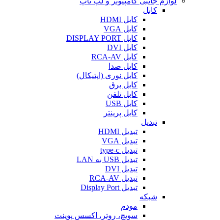
لوازم جانبی کامپیوتر و لپ تاپ
کابل
کابل HDMI
کابل VGA
کابل DISPLAY PORT
کابل DVI
کابل RCA-AV
کابل صدا
کابل نوری (اپتیکال)
کابل برق
کابل تلفن
کابل USB
کابل پرینتر
تبدیل
تبدیل HDMI
تبدیل VGA
تبدیل type-c
تبدیل USB به LAN
تبدیل DVI
تبدیل RCA-AV
تبدیل Display Port
شبکه
مودم
سویچ، روتر، اکسس پوینت