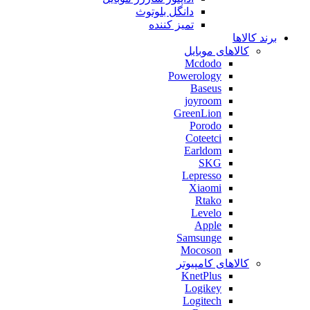
دانگل بلوتوث
تمیز کننده
برند کالاها
کالاهای موبایل
Mcdodo
Powerology
Baseus
joyroom
GreenLion
Porodo
Coteetci
Earldom
SKG
Lepresso
Xiaomi
Rtako
Levelo
Apple
Samsunge
Mocoson
کالاهای کامپیوتر
KnetPlus
Logikey
Logitech