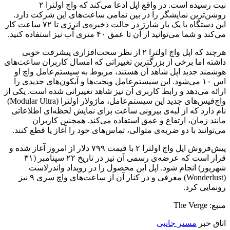
نیت رسیده است. در واقع اپل ادعا می‌کند که واچ اولترا ۲
روشن‌‌ترین نمایشگر را در بین تمامی ساعت‌های این شرکت دارد.
این دستگاه با یک بار شارژ در حالت ذخیره‌ی انرژی تا ۷۲ ساعت کار
می‌کند و شما می‌توانید از آن تا عمق ۴۰ متری آب نیز استفاده کنید.
هرچند که اپل واچ اولترا ۲ از نظر سخت‌افزاری پیشرفت خوبی
داشته اما برخی از بزرگترین تغییراتی که امسال کاربران ساعت‌های
هوشمند جدید اپل شاهد آن هستند، مربوط به سیستم‌عامل واچ او
اس ۱۰ می‌شود. این سیستم‌عامل ویجت‌ها و آیکون‌های جدیدی را
ارائه می‌دهد و رابط کاربری آن نیز شاهد تغییراتی شده است. یکی از
واچ‌فیس‌های جدید این سیستم‌عامل، ماژولار اولترا (Modular Ultra)
نام دارد که از لبه‌ی بیرونی ساعت برای نمایش لحظه‌ای اطلاعاتی
مانند زمان، ارتفاع و عمق استفاده می‌کند. همچنین کاربران
می‌توانند با دو ضربه‌ی متوالی، تماس‌های خود را آغاز یا قطع کنند.
پیش‌فروش اپل واچ اولترا ۲ با قیمت ۷۹۹ دلار از امروز آغاز شده و
قرار است که عرضه‌ی رسمی آن نیز در تاریخ ۲۲ سپتامبر (۳۱
شهریور) انجام شود. اپل این محصول را در رویداد واندرلاست
(Wonderlust) معرفی و در کنار آن از ساعت‌های واچ سری ۹ نیز
رونمایی کرد.
منبع: The Verge
اتاق خبر
مستر جانبی