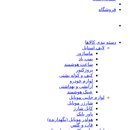
فروشگاه
دسته بندی کالاها
لایف استایل
ماساژور
پمپ باد
ساعت هوشمند
پروژکتور
کیف و کوله پشتی
لوازم خودرو
آرایشی و بهداشتی
عینک هوشمند
لوازم جانبی موبایل
شارژر موبایل
کابل شارژ
پاور بانک
هولدر موبایل (نگهدارنده)
قاب و گلس