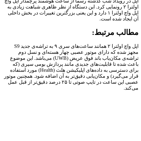
اپل در رویداد شب گذشته رسماً از ساعت هوشمند پرچمدار اپل واچ
اولترا ۲ رونمایی کرد. این دستگاه از نظر ظاهری شباهت زیادی به
اپل واچ اولترا ۱ دارد و این یعنی بزرگترین تغییرات در بخش داخلی
آن ایجاد شده است.
مطالب مرتبط:
اپل واچ اولترا ۲ همانند ساعت‌های سری ۹ به تراشه‌ی جدید S9
مجهز شده که دارای موتور عصبی چهار هسته‌ای و نسل دوم
تراشه‌ی مکان‌یاب باند فوق عریض (UWB) می‌باشد. این موضوع
باعث شده تا قابلیت‌های جدیدی مانند پردازش بومی سیری (که
برای دسترسی به داده‌های اپلیکیشن هلث (Health) مورد استفاده
قرار می‌گیرد) و مکان‌یابی دقیق‌تر به آن اضافه شود. همچنین موتور
عصبی این ساعت در تایپ صوتی تا ۲۵ درصد دقیق‌تر از قبل عمل
می‌کند.