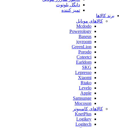
دانگل بلوتوث
تمیز کننده
برند کالاها
کالاهای موبایل
Mcdodo
Powerology
Baseus
joyroom
GreenLion
Porodo
Coteetci
Earldom
SKG
Lepresso
Xiaomi
Rtako
Levelo
Apple
Samsunge
Mocoson
کالاهای کامپیوتر
KnetPlus
Logikey
Logitech