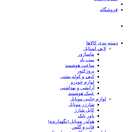
فروشگاه
دسته بندی کالاها
لایف استایل
ماساژور
پمپ باد
ساعت هوشمند
پروژکتور
کیف و کوله پشتی
لوازم خودرو
آرایشی و بهداشتی
عینک هوشمند
لوازم جانبی موبایل
شارژر موبایل
کابل شارژ
پاور بانک
هولدر موبایل (نگهدارنده)
قاب و گلس