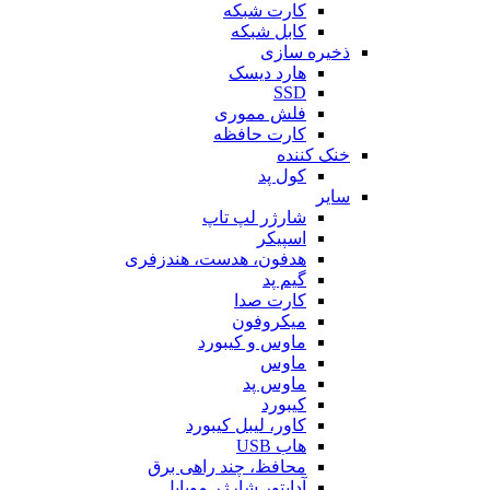
کارت شبکه
کابل شبکه
ذخیره سازی
هارد دیسک
SSD
فلش مموری
کارت حافظه
خنک کننده
کول پد
سایر
شارژر لپ تاپ
اسپیکر
هدفون، هدست، هندزفری
گیم پد
کارت صدا
میکروفون
ماوس و کیبورد
ماوس
ماوس پد
کیبورد
کاور، لیبل کیبورد
هاب USB
محافظ، چند راهی برق
آداپتور شارژر موبایل