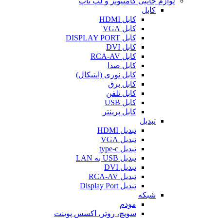
لوازم جانبی کامپیوتر و لپ تاپ
کابل
کابل HDMI
کابل VGA
کابل DISPLAY PORT
کابل DVI
کابل RCA-AV
کابل صدا
کابل نوری (اپتیکال)
کابل برق
کابل تلفن
کابل USB
کابل پرینتر
تبدیل
تبدیل HDMI
تبدیل VGA
تبدیل type-c
تبدیل USB به LAN
تبدیل DVI
تبدیل RCA-AV
تبدیل Display Port
شبکه
مودم
سویچ، روتر، اکسس پوینت