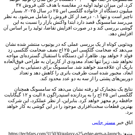
کرد. این میزان تولید اولیه در مقایسه با هدف کلی فروش ۳۷
میلیون دستگاه از خانواده گلکسی اس ۲۵ در سال ۲۰۲۵، بسیار
ناچیز است و تنها ۰.۱ درصد از کل فروش را شامل می‌شود. به نظر
می‌رسد سامسونگ قصد دارد ابتدا واکنش بازار را نسبت به این
گوشی بررسی کند و در صورت افزایش تقاضا، تولید را بر اساس آن
افزایش دهد.
ویدئویی کوتاه از یک بررسی عملی که در یوتیوب منتشر شده نشان
می‌دهد که ضخامت گلکسی اس ۲۵ اج نصف ضخامت گلکسی زد
فولد ۶ خواهد بود. ظاهراً، این دستگاه با استقبال گسترده‌ای مواجه
نخواهد شد، زیرا تنها تعداد معدودی از کاربران به طراحی فوق‌العاده
باریک آن علاقه‌مند خواهند شد. سامسونگ برای دستیابی به این
ابعاد، مجبور شده است ظرفیت باتری را کاهش دهد و تعداد
دوربین‌های پشتی را از سه به دو عدد محدود کند.
نتایج یک بنچمارک لو رفته نشان می‌دهد که سامسونگ همچنان
گلکسی اس ۲۵ اج را به پردازنده اسنپدراگون ۸ الیت و ۱۲ گیگابایت
حافظه رم مجهز خواهد کرد. بنابراین، از نظر عملکرد، این شرکت
بهترین قطعات سخت‌افزاری موجود را در این گوشی به کار خواهد
برد.
اتاق خبر
مستر جانبی
منبع: https://techfars.com/315030/galaxy-s25-edge-gets-a-launch-