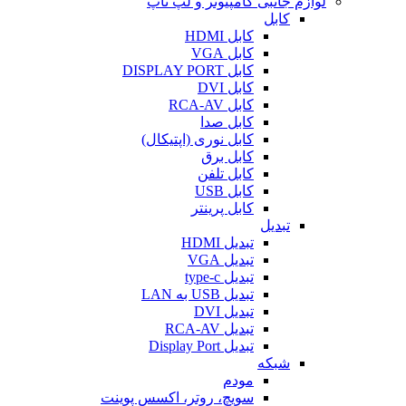
لوازم جانبی کامپیوتر و لپ تاپ
کابل
کابل HDMI
کابل VGA
کابل DISPLAY PORT
کابل DVI
کابل RCA-AV
کابل صدا
کابل نوری (اپتیکال)
کابل برق
کابل تلفن
کابل USB
کابل پرینتر
تبدیل
تبدیل HDMI
تبدیل VGA
تبدیل type-c
تبدیل USB به LAN
تبدیل DVI
تبدیل RCA-AV
تبدیل Display Port
شبکه
مودم
سویچ، روتر، اکسس پوینت