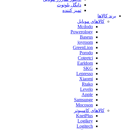
دانگل بلوتوث
تمیز کننده
برند کالاها
کالاهای موبایل
Mcdodo
Powerology
Baseus
joyroom
GreenLion
Porodo
Coteetci
Earldom
SKG
Lepresso
Xiaomi
Rtako
Levelo
Apple
Samsunge
Mocoson
کالاهای کامپیوتر
KnetPlus
Logikey
Logitech