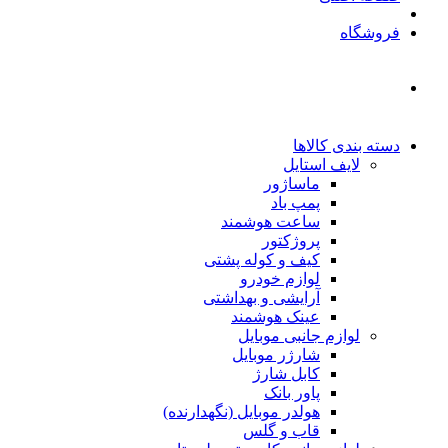
فروشگاه
دسته بندی کالاها
لایف استایل
ماساژور
پمپ باد
ساعت هوشمند
پروژکتور
کیف و کوله پشتی
لوازم خودرو
آرایشی و بهداشتی
عینک هوشمند
لوازم جانبی موبایل
شارژر موبایل
کابل شارژ
پاور بانک
هولدر موبایل (نگهدارنده)
قاب و گلس