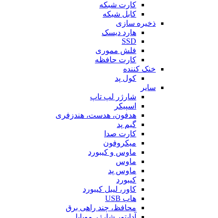
کارت شبکه
کابل شبکه
ذخیره سازی
هارد دیسک
SSD
فلش مموری
کارت حافظه
خنک کننده
کول پد
سایر
شارژر لپ تاپ
اسپیکر
هدفون، هدست، هندزفری
گیم پد
کارت صدا
میکروفون
ماوس و کیبورد
ماوس
ماوس پد
کیبورد
کاور، لیبل کیبورد
هاب USB
محافظ، چند راهی برق
آداپتور شارژر موبایل