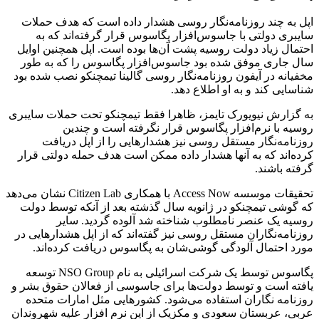
اپل به چند روزنامه‌نگار روسی هشدار داده است که هدف حملات
سایبری دولتی با جاسوس‌افزار پگاسوس قرار گرفته‌اند که به
احتمال زیاد دولت روسیه پشت آن‌ها بوده است. اپل همچنین اوایل
سال جاری موفق شده بود جاسوس‌افزار پگاسوس را که به طور
مخفیانه در آیفون روزنامه‌نگار روسی گالینا تیمچنکو نصب شده بود
شناسایی کند و به او اطلاع دهد.
به گزارش نیویورک تایمز، ظاهرا فقط تیمچنکو تحت حملات سایبری
روسیه با نرم‌افزار پگاسوس قرار نگرفته است و چندین
روزنامه‌نگار مستقل روسی نیز هشدارهایی را از اپل دریافت
کرده‌اند که به آنها هشدار داده‌ ممکن است هدف حمله دولتی قرار
گرفته باشند.
تحقیقات موسسه Access Now با همکاری Citizen Lab نشان می‌دهد
که گوشی تیمچنکو در ژانویه سال گذشته بعد از آنکه توسط دولت
روسیه یک عنصر نامطلوب شناخته شد آلوده گردید. سایر
روزنامه‌نگاران مستقل روسی نیز گفته‌اند که از اپل هشدارهایی در
مورد احتمال آلودگی گوشی‌شان به پگاسوس دریافت کرده‌اند.
پگاسوس توسط یک شرکت اسرائیلی به نام NSO Group توسعه
یافته است و توسط دولت‌ها برای جاسوسی از فعالان حقوق بشر و
روزنامه نگاران استفاده می‌شود. کشورهایی مثل امارات متحده
عربی، عربستان سعودی و مکزیک از این نرم افزار علیه شهروندان