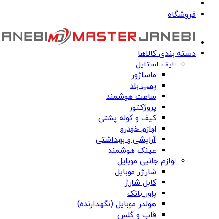
فروشگاه
دسته بندی کالاها
لایف استایل
ماساژور
پمپ باد
ساعت هوشمند
پروژکتور
کیف و کوله پشتی
لوازم خودرو
آرایشی و بهداشتی
عینک هوشمند
لوازم جانبی موبایل
شارژر موبایل
کابل شارژ
پاور بانک
هولدر موبایل (نگهدارنده)
قاب و گلس