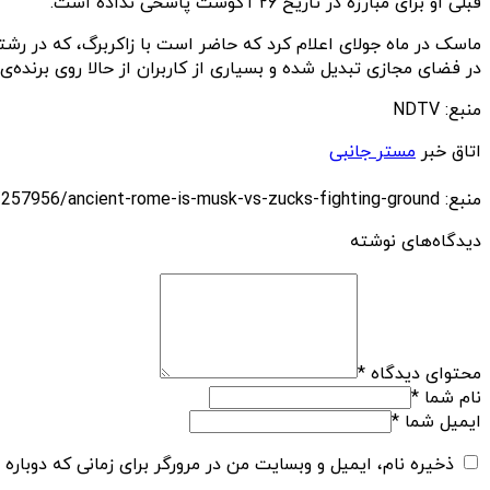
قبلی او برای مبارزه در تاریخ ۲۶ آگوست پاسخی نداده است.
ماسک در ماه جولای اعلام کرد که حاضر است با زاکربرگ، که در رشته
در فضای مجازی تبدیل شده و بسیاری از کاربران از حالا روی برنده‌ی 
منبع: NDTV
اتاق خبر
مستر جانبی
منبع: https://techfars.com/257956/ancient-rome-is-musk-vs-zucks-fighting-ground/
دیدگاه‌های نوشته
محتوای دیدگاه
*
نام شما
*
ایمیل شما
*
ذخیره نام، ایمیل و وبسایت من در مرورگر برای زمانی که دوباره