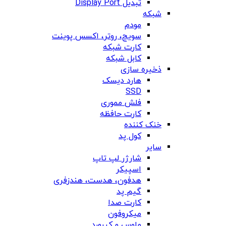
تبدیل Display Port
شبکه
مودم
سویچ، روتر، اکسس پوینت
کارت شبکه
کابل شبکه
ذخیره سازی
هارد دیسک
SSD
فلش مموری
کارت حافظه
خنک کننده
کول پد
سایر
شارژر لپ تاپ
اسپیکر
هدفون، هدست، هندزفری
گیم پد
کارت صدا
میکروفون
ماوس و کیبورد