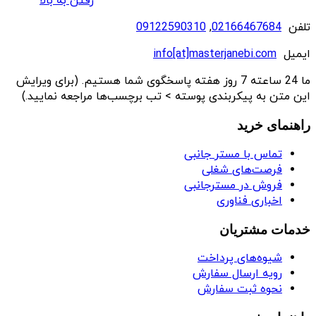
رفتن به بالا
تلفن
02166467684
,
09122590310
ایمیل
info[at]masterjanebi.com
ما 24 ساعته 7 روز هفته پاسخگوی شما هستیم. (برای ویرایش
این متن به پیکربندی پوسته > تب برچسب‌ها مراجعه نمایید.)
راهنمای خرید
تماس با مستر جانبی
فرصت‌های شغلی
فروش در مسترجانبی
اخباری فناوری
خدمات مشتریان
شیوه‌های پرداخت
رویه ارسال سفارش
نحوه ثبت سفارش