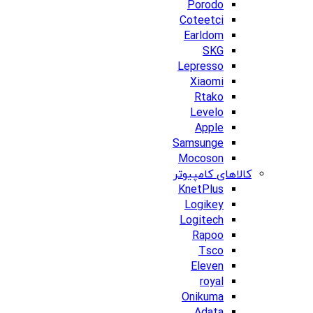
Porodo
Coteetci
Earldom
SKG
Lepresso
Xiaomi
Rtako
Levelo
Apple
Samsunge
Mocoson
کالاهای کامپیوتر
KnetPlus
Logikey
Logitech
Rapoo
Tsco
Eleven
royal
Onikuma