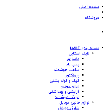
صفحه اصلی
فروشگاه
دسته بندی کالاها
لایف استایل
ماساژور
پمپ باد
ساعت هوشمند
پروژکتور
کیف و کوله پشتی
لوازم خودرو
آرایشی و بهداشتی
عینک هوشمند
لوازم جانبی موبایل
شارژر موبایل