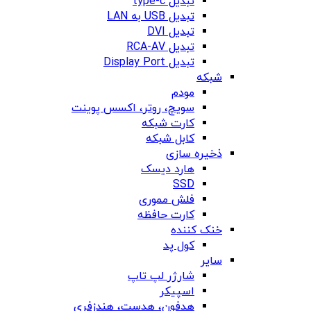
تبدیل type-c
تبدیل USB به LAN
تبدیل DVI
تبدیل RCA-AV
تبدیل Display Port
شبکه
مودم
سویچ، روتر، اکسس پوینت
کارت شبکه
کابل شبکه
ذخیره سازی
هارد دیسک
SSD
فلش مموری
کارت حافظه
خنک کننده
کول پد
سایر
شارژر لپ تاپ
اسپیکر
هدفون، هدست، هندزفری