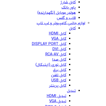
کابل شارژ
پاور بانک
هولدر موبایل (نگهدارنده)
قاب و گلس
لوازم جانبی کامپیوتر و لپ تاپ
کابل
کابل HDMI
کابل VGA
کابل DISPLAY PORT
کابل DVI
کابل RCA-AV
کابل صدا
کابل نوری (اپتیکال)
کابل برق
کابل تلفن
کابل USB
کابل پرینتر
تبدیل
تبدیل HDMI
تبدیل VGA