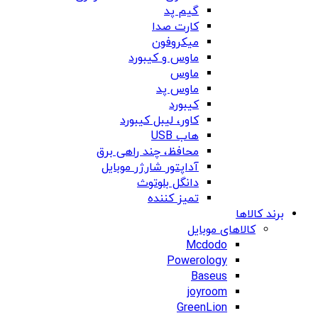
گیم پد
کارت صدا
میکروفون
ماوس و کیبورد
ماوس
ماوس پد
کیبورد
کاور، لیبل کیبورد
هاب USB
محافظ، چند راهی برق
آداپتور شارژر موبایل
دانگل بلوتوث
تمیز کننده
برند کالاها
کالاهای موبایل
Mcdodo
Powerology
Baseus
joyroom
GreenLion