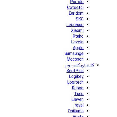
Porodo
Coteetci
Earldom
SKG
Lepresso
Xiaomi
Rtako
Levelo
Apple
Samsunge
Mocoson
کالاهای کامپیوتر
KnetPlus
Logikey
Logitech
Rapoo
Tsco
Eleven
royal
Onikuma