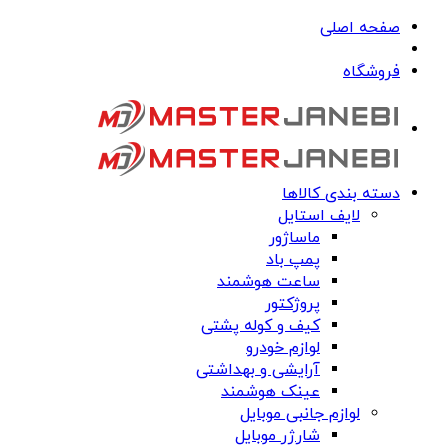
صفحه اصلی
فروشگاه
دسته بندی کالاها
لایف استایل
ماساژور
پمپ باد
ساعت هوشمند
پروژکتور
کیف و کوله پشتی
لوازم خودرو
آرایشی و بهداشتی
عینک هوشمند
لوازم جانبی موبایل
شارژر موبایل