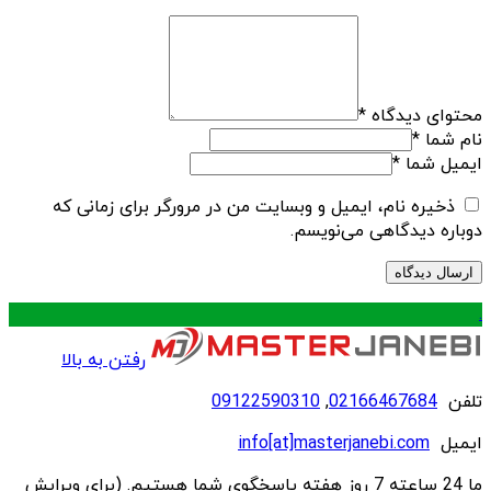
محتوای دیدگاه
*
نام شما
*
ایمیل شما
*
ذخیره نام، ایمیل و وبسایت من در مرورگر برای زمانی که
دوباره دیدگاهی می‌نویسم.
.
رفتن به بالا
تلفن
02166467684
,
09122590310
ایمیل
info[at]masterjanebi.com
ما 24 ساعته 7 روز هفته پاسخگوی شما هستیم. (برای ویرایش