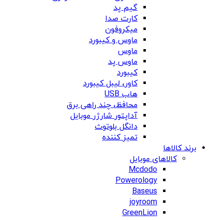
گیم پد
کارت صدا
میکروفون
ماوس و کیبورد
ماوس
ماوس پد
کیبورد
کاور، لیبل کیبورد
هاب USB
محافظ، چند راهی برق
آداپتور شارژر موبایل
دانگل بلوتوث
تمیز کننده
برند کالاها
کالاهای موبایل
Mcdodo
Powerology
Baseus
joyroom
GreenLion