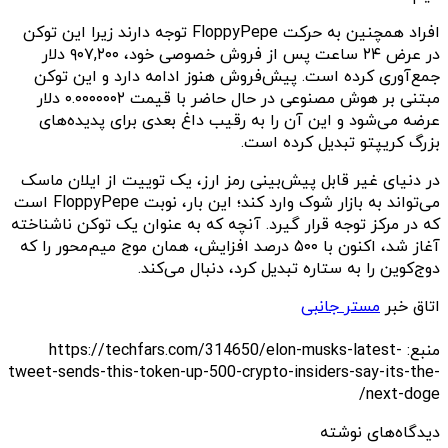
افراد همچنین به حرکت FloppyPepe توجه دارند زیرا این توکن
در عرض ۲۴ ساعت پس از فروش خصوصی خود، ۹۰۷,۲۰۰ دلار
جمع‌آوری کرده است. پیش‌فروش هنوز ادامه دارد و این توکن
مبتنی بر هوش مصنوعی در حال حاضر با قیمت ۰.۰۰۰۰۰۰۲ دلار
عرضه می‌شود و این آن را به رقیب داغ بعدی برای پدیده‌های
بزرگ کریپتو تبدیل کرده است.
در دنیای غیر قابل پیش‌بینی‌ رمز ارز، یک توییت از ایلان ماسک
می‌تواند به بازار شوک وارد کند؛ این بار، نوبت FloppyPepe است
که در مرکز توجه قرار گیرد. آنچه که به عنوان یک توکن ناشناخته
آغاز شد، اکنون با ۵۰۰ درصد افزایش، همان موج میم‌محور را که
دوج‌کوین را به ستاره تبدیل کرد، دنبال می‌کند.
اتاق خبر
مستر جانبی
منبع: https://techfars.com/314650/elon-musks-latest-
tweet-sends-this-token-up-500-crypto-insiders-say-its-the-
next-doge/
دیدگاه‌های نوشته