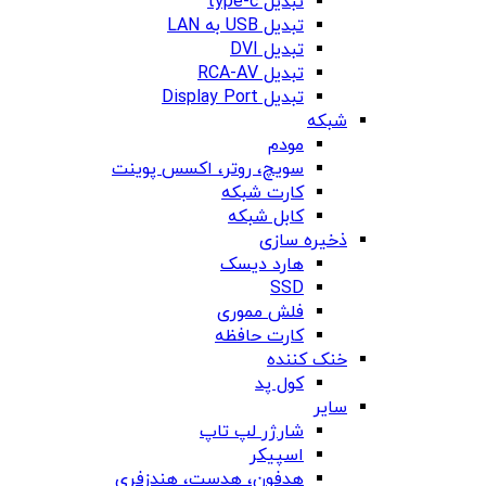
تبدیل type-c
تبدیل USB به LAN
تبدیل DVI
تبدیل RCA-AV
تبدیل Display Port
شبکه
مودم
سویچ، روتر، اکسس پوینت
کارت شبکه
کابل شبکه
ذخیره سازی
هارد دیسک
SSD
فلش مموری
کارت حافظه
خنک کننده
کول پد
سایر
شارژر لپ تاپ
اسپیکر
هدفون، هدست، هندزفری