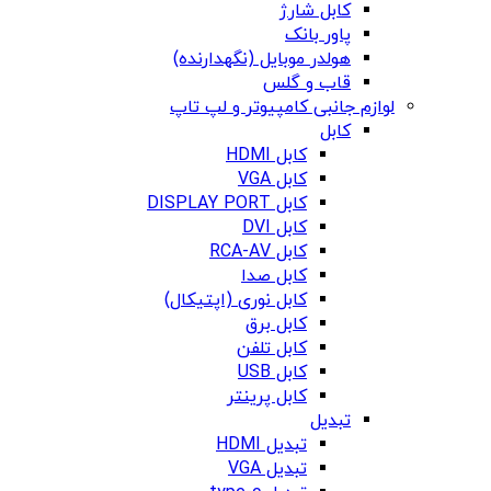
کابل شارژ
پاور بانک
هولدر موبایل (نگهدارنده)
قاب و گلس
لوازم جانبی کامپیوتر و لپ تاپ
کابل
کابل HDMI
کابل VGA
کابل DISPLAY PORT
کابل DVI
کابل RCA-AV
کابل صدا
کابل نوری (اپتیکال)
کابل برق
کابل تلفن
کابل USB
کابل پرینتر
تبدیل
تبدیل HDMI
تبدیل VGA