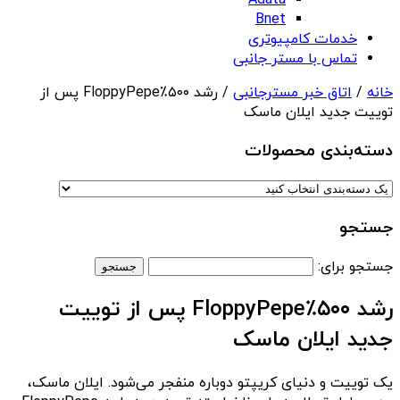
Adata
Bnet
خدمات کامپیوتری
تماس با مستر جانبی
خانه
/
اتاق خبر مسترجانبی
/ رشد ۵۰۰٪FloppyPepe پس از
توییت جدید ایلان ماسک
دسته‌بندی‌ محصولات
جستجو
جستجو برای:
رشد ۵۰۰٪FloppyPepe پس از توییت
جدید ایلان ماسک
یک توییت و دنیای کریپتو دوباره منفجر می‌شود. ایلان ماسک،