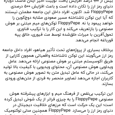
بیش از ۹۰۰ درصد افزایش یافت. توییت اخیر ایلان ماسک دوباره
دنیای رمز ارز را تکان داده است و باعث افزایش ۵۰۰ درصدی
FloppyPepe شد. اکنون، افراد داخل این جامعه مطمئن نیستند
که آیا این توکن ناشناخته مسیر صعودی مشابه دوج‌کوین را
خواهد پیمود یا نه. FloppyPepe توکن‌های میم مبتنی بر هوش
مصنوعی را بازتعریف می‌کند و این کار را با ترکیب فناوری
تحول‌آفرین با میراث خلق‌شده توسط مت فیوری، خالق پپه
قورباغه انجام می‌دهد.
برخلاف بسیاری از پروژه‌های تحت تأثیر هیاهو، افراد داخل جامعه
رمز ارز می‌گویند این توکن ناشناخته واقعیاتی همچون کارایی از
طریق اکوسیستم مبتنی بر هوش مصنوعی ارائه می‌دهد. عامل
ویدئویی هوش مصنوعی آن، محتوای ویدیویی با کیفیت بالا تولید
می‌کند، در حالی که عامل تبدیل متن به تصویر هوش مصنوعی به
کاربران اجازه می‌دهد تصاویر منحصر به فردی از متن‌های ورودی
بسازند.
این ترکیب بی‌نقص از فرهنگ میم و ابزارهای پیشرفته هوش
مصنوعی FloppyPepe را به چیزی فراتر از یک شوخی تبدیل کرده
است؛ این یک حرکت است که مرزهای خلاقیت دیجیتال در
دنیای رمز ارز را می‌سازد. FloppyPepe همچنین مدلی توکنومیک