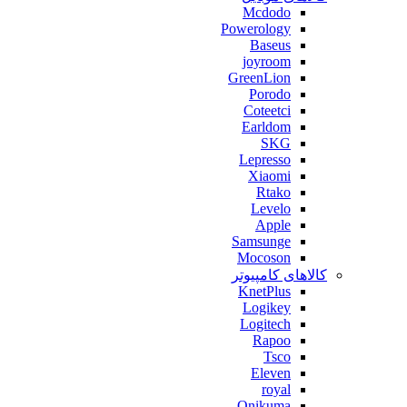
Mcdodo
Powerology
Baseus
joyroom
GreenLion
Porodo
Coteetci
Earldom
SKG
Lepresso
Xiaomi
Rtako
Levelo
Apple
Samsunge
Mocoson
کالاهای کامپیوتر
KnetPlus
Logikey
Logitech
Rapoo
Tsco
Eleven
royal
Onikuma