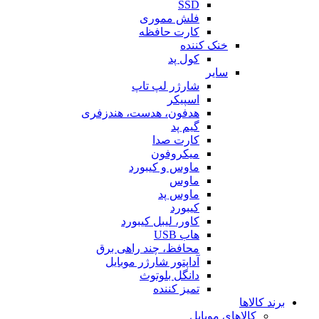
SSD
فلش مموری
کارت حافظه
خنک کننده
کول پد
سایر
شارژر لپ تاپ
اسپیکر
هدفون، هدست، هندزفری
گیم پد
کارت صدا
میکروفون
ماوس و کیبورد
ماوس
ماوس پد
کیبورد
کاور، لیبل کیبورد
هاب USB
محافظ، چند راهی برق
آداپتور شارژر موبایل
دانگل بلوتوث
تمیز کننده
برند کالاها
کالاهای موبایل