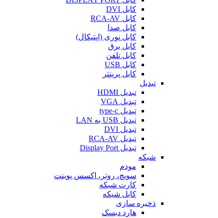
کابل DVI
کابل RCA-AV
کابل صدا
کابل نوری (اپتیکال)
کابل برق
کابل تلفن
کابل USB
کابل پرینتر
تبدیل
تبدیل HDMI
تبدیل VGA
تبدیل type-c
تبدیل USB به LAN
تبدیل DVI
تبدیل RCA-AV
تبدیل Display Port
شبکه
مودم
سویچ، روتر، اکسس پوینت
کارت شبکه
کابل شبکه
ذخیره سازی
هارد دیسک