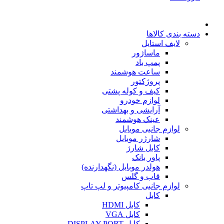
دسته بندی کالاها
لایف استایل
ماساژور
پمپ باد
ساعت هوشمند
پروژکتور
کیف و کوله پشتی
لوازم خودرو
آرایشی و بهداشتی
عینک هوشمند
لوازم جانبی موبایل
شارژر موبایل
کابل شارژ
پاور بانک
هولدر موبایل (نگهدارنده)
قاب و گلس
لوازم جانبی کامپیوتر و لپ تاپ
کابل
کابل HDMI
کابل VGA
کابل DISPLAY PORT