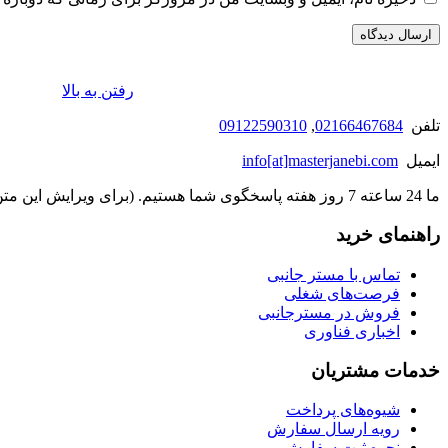
رفتن به بالا
تلفن
02166467684
,
09122590310
ایمیل
info[at]masterjanebi.com
ما 24 ساعته 7 روز هفته پاسخگوی شما هستیم. (برای ویرایش این متن به پیکربندی پوسته > تب برچسب‌ها مراجعه نمایید.)
راهنمای خرید
تماس با مستر جانبی
فرصت‌های شغلی
فروش در مسترجانبی
اخباری فناوری
خدمات مشتریان
شیوه‌های پرداخت
رویه ارسال سفارش
نحوه ثبت سفارش