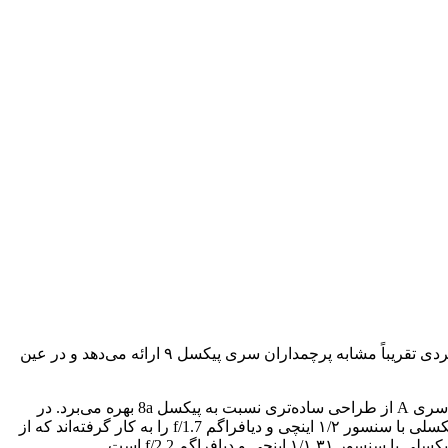
بالاخره گوگل از پیکسل 9a رونمایی کرد؛ گوشی‌ میان‌رده‌ای که قرار است در ماه آوریل روانه بازار شود. این گوشی با طراحی ساده‌تر، عملکردی تقریباً مشابه پرچمداران سری پیکسل ۹ ارائه می‌دهد و در عین
گوگل سرانجام پیکسل 9a را هفت ماه پس از معرفی پرچمدارانی مانند پیکسل ۹ پرو رونمایی کرد. همان‌طور که انتظار می‌رفت، این گوشی سری A از طراحی ساده‌تری نسبت به پیکسل 8a بهره می‌برد. در
پیکسل 9a، گوگل به طراحی ماژول دوربین تقریباً هم‌سطح با بدنه بازگشته است. برای دستیابی به این ظاهر، آن‌ها یک دوربین اصلی ۴۸ مگاپیکسلی با سنسور ۱/۲ اینچی و دیافراگم f/1.7 را به کار گرفته‌اند که از