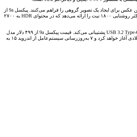
با این حال، گوگل همچنان ویژگی‌های مبتنی بر هوش مصنوعی مانند Best Shot و Add Me را با این گوشی ارائه می‌دهد که امکان ترکیب چندین عکس برای ایجاد یک تصویر گروهی را فراهم می‌کنند. پیکسل 9a از
چیپست تنسور G4 بهره می‌برد و به نمایشگر OLED با نرخ تازه‌سازی ۱۲۰ هرتز مجهز شده که ۶.۳ اینچ اندازه دارد و با رزولوشن 1080p، حداکثر روشنایی ۱۸۰۰ نیت را ارائه می‌دهد که در محتوای HDR به ۲۷۰۰
علاوه بر این، گوگل یک باتری ۵۱۰۰ میلی‌آمپر ساعتی را در این گوشی قرار داده که از شارژ بی‌سیم و شارژ سیمی ۳۰ واتی از طریق پورت USB 3.2 Type-C پشتیبانی می‌کند. قیمت پیکسل 9a از ۴۹۹ دلار مدل
۱۲۸ گیگابایتی شروع شده و برای مدل ۲۵۶ گیگابایتی با همان ۸ گیگابایت رم به ۵۹۹ دلار می‌رسد. گوگل فروش این گوشی را از ماه آینده میلادی آغاز خواهد کرد و ۷ به‌روزرسانی سیستم‌عامل از اندروید ۱۵ به