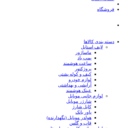
فروشگاه
دسته بندی کالاها
لایف استایل
ماساژور
پمپ باد
ساعت هوشمند
پروژکتور
کیف و کوله پشتی
لوازم خودرو
آرایشی و بهداشتی
عینک هوشمند
لوازم جانبی موبایل
شارژر موبایل
کابل شارژ
پاور بانک
هولدر موبایل (نگهدارنده)
قاب و گلس