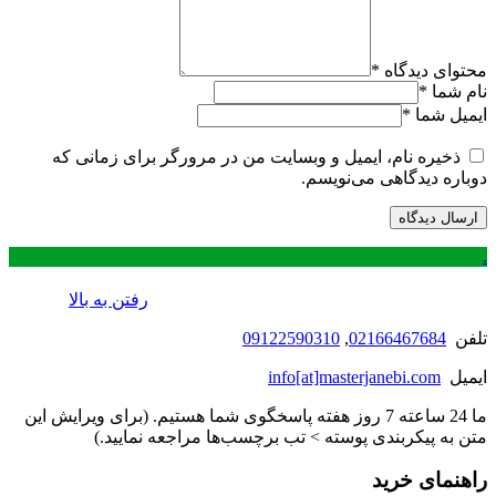
محتوای دیدگاه
*
نام شما
*
ایمیل شما
*
ذخیره نام، ایمیل و وبسایت من در مرورگر برای زمانی که
دوباره دیدگاهی می‌نویسم.
.
رفتن به بالا
تلفن
02166467684
,
09122590310
ایمیل
info[at]masterjanebi.com
ما 24 ساعته 7 روز هفته پاسخگوی شما هستیم. (برای ویرایش این
متن به پیکربندی پوسته > تب برچسب‌ها مراجعه نمایید.)
راهنمای خرید