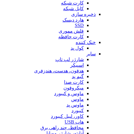
کارت شبکه
کابل شبکه
ذخیره سازی
هارد دیسک
SSD
فلش مموری
کارت حافظه
خنک کننده
کول پد
سایر
شارژر لپ تاپ
اسپیکر
هدفون، هدست، هندزفری
گیم پد
کارت صدا
میکروفون
ماوس و کیبورد
ماوس
ماوس پد
کیبورد
کاور، لیبل کیبورد
هاب USB
محافظ، چند راهی برق
آداپتور شارژر موبایل