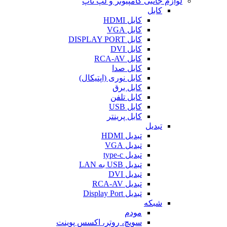
لوازم جانبی کامپیوتر و لپ تاپ
کابل
کابل HDMI
کابل VGA
کابل DISPLAY PORT
کابل DVI
کابل RCA-AV
کابل صدا
کابل نوری (اپتیکال)
کابل برق
کابل تلفن
کابل USB
کابل پرینتر
تبدیل
تبدیل HDMI
تبدیل VGA
تبدیل type-c
تبدیل USB به LAN
تبدیل DVI
تبدیل RCA-AV
تبدیل Display Port
شبکه
مودم
سویچ، روتر، اکسس پوینت