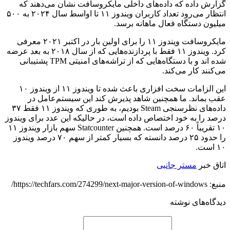
گزارش داده که داده‌های داخلی مایکروسافت نشان می‌دهند که
انتظار می‌رود تعداد کاربران ویندوز ۱۱ تا اواسط سال ۲۰۲۴ به ۵۰۰
میلیون دستگاه فعال ماهانه برسد.
مایکروسافت ویندوز ۱۱ را برای اولین بار در اکتبر ۲۰۲۱ معرفی
کرد. ویندوز ۱۱ فقط با پردازنده‌هایی که از سال ۲۰۱۸ به بعد عرضه
شده اند و با دستگاه‌هایی که از تراشه‌های امنیتی TPM پشتیبانی
می‌کنند کار می‌کند.
این الزامات سخت افزاری باعث شده تا ویندوز ۱۱ از ویندوز ۱۰
عقب بماند. ما همچنین شاهد پذیرش کند این سیستم‌عامل در
داده‌های نظرسنجی Steam بودیم، به طوری که ویندوز ۱۱ فقط ۳۷
درصد را به خود اختصاص داده است، در حالیکه این عدد برای ویندوز
۱۰ تقریباً ۶۰ درصد است. همچنین Statcounter سهم بازار ویندوز ۱۱
را حدود ۲۵ درصد دانسته که بسیار کمتر از سهم ۷۰ درصد ویندوز
۱۰ است.
اتاق خبر
مستر جانبی
منبع: https://techfars.com/274299/next-major-version-of-windows/
دیدگاه‌های نوشته