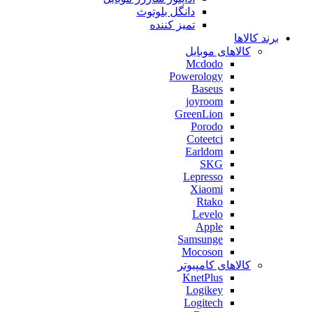
دانگل بلوتوث
تمیز کننده
برند کالاها
کالاهای موبایل
Mcdodo
Powerology
Baseus
joyroom
GreenLion
Porodo
Coteetci
Earldom
SKG
Lepresso
Xiaomi
Rtako
Levelo
Apple
Samsunge
Mocoson
کالاهای کامپیوتر
KnetPlus
Logikey
Logitech