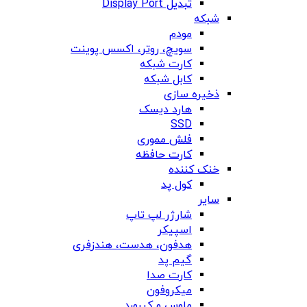
تبدیل Display Port
شبکه
مودم
سویچ، روتر، اکسس پوینت
کارت شبکه
کابل شبکه
ذخیره سازی
هارد دیسک
SSD
فلش مموری
کارت حافظه
خنک کننده
کول پد
سایر
شارژر لپ تاپ
اسپیکر
هدفون، هدست، هندزفری
گیم پد
کارت صدا
میکروفون
ماوس و کیبورد