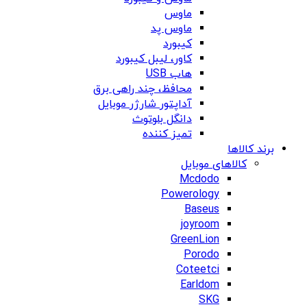
ماوس
ماوس پد
کیبورد
کاور، لیبل کیبورد
هاب USB
محافظ، چند راهی برق
آداپتور شارژر موبایل
دانگل بلوتوث
تمیز کننده
برند کالاها
کالاهای موبایل
Mcdodo
Powerology
Baseus
joyroom
GreenLion
Porodo
Coteetci
Earldom
SKG