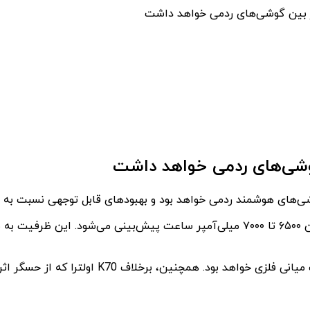
طبق اطلاعات فاش شده، K80 اولترا دارای بدنه‌ای