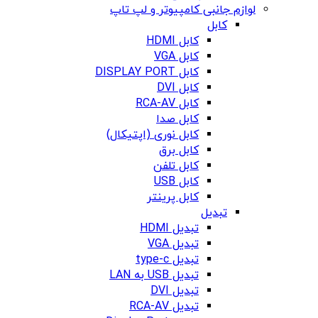
لوازم جانبی کامپیوتر و لپ تاپ
کابل
کابل HDMI
کابل VGA
کابل DISPLAY PORT
کابل DVI
کابل RCA-AV
کابل صدا
کابل نوری (اپتیکال)
کابل برق
کابل تلفن
کابل USB
کابل پرینتر
تبدیل
تبدیل HDMI
تبدیل VGA
تبدیل type-c
تبدیل USB به LAN
تبدیل DVI
تبدیل RCA-AV