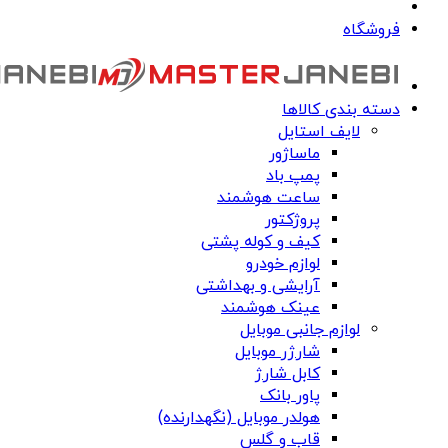
فروشگاه
دسته بندی کالاها
لایف استایل
ماساژور
پمپ باد
ساعت هوشمند
پروژکتور
کیف و کوله پشتی
لوازم خودرو
آرایشی و بهداشتی
عینک هوشمند
لوازم جانبی موبایل
شارژر موبایل
کابل شارژ
پاور بانک
هولدر موبایل (نگهدارنده)
قاب و گلس