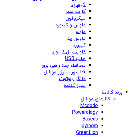
گیم پد
کارت صدا
میکروفون
ماوس و کیبورد
ماوس
ماوس پد
کیبورد
کاور، لیبل کیبورد
هاب USB
محافظ، چند راهی برق
آداپتور شارژر موبایل
دانگل بلوتوث
تمیز کننده
برند کالاها
کالاهای موبایل
Mcdodo
Powerology
Baseus
joyroom
GreenLion