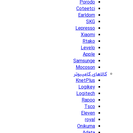
Porodo
Coteetci
Earldom
SKG
Lepresso
Xiaomi
Rtako
Levelo
Apple
Samsunge
Mocoson
کالاهای کامپیوتر
KnetPlus
Logikey
Logitech
Rapoo
Tsco
Eleven
royal
Onikuma