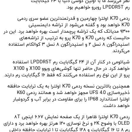
نظر می‌رسد ما با اولین گوشی دنیا با ۲۴ گیگابایت
رم LPDDR5T روبرو خواهیم بود.
ردمی K70 اولترا چهارمین و قدرتمندترین عضو سری ردمی
K70 خواهد بود و گفته می‌شود از تراشه دایمنسیتی
۹۳۰۰ مدیاتک که یک تراشه پرچمدار است بهره خواهد برد. این در
حالیست که ردمی K70 و K70 پرو به ترتیب از تراشه‌های
اسنپدراگون ۸ نسل ۲ و اسنپدراگون ۸ نسل ۳ کوالکام استفاده
می‌کردند.
شیائومی در کنار آن از ۲۴ گیگابایت رم LPDDR5T استفاده
خواهد کرد. در حال‌ حاضر تنها گوشی‌های ویوو X100 و X100
پرو از این نوع رم استفاده می‌کنند که فقط ۱۶ گیگابایت رم دارند.
همچنین بالاترین نسخه ردمی K70 اولترا به یک ترابایت حافظه
ذخیره‌سازی UFS 4.0 مجهز خواهد شد و همانند ردمی K60
اولترا استاندارد IP68 را برای مقاومت در برابر آب و گردوغبار
خواهد داشت.
ردمی K70 اولترا ظاهرا از یک صفحه نمایش ۶.۶۷ اینچی ۸T
OLED با وضوح ۲K و نرخ نوسازی ۱۲۰ هرتز بهره خواهد برد و دارای
رم ۸ تا ۱۶ گیگابایت و ۱۲۸ گیگابایت تا ۱ ترابایت حافظه داخلی