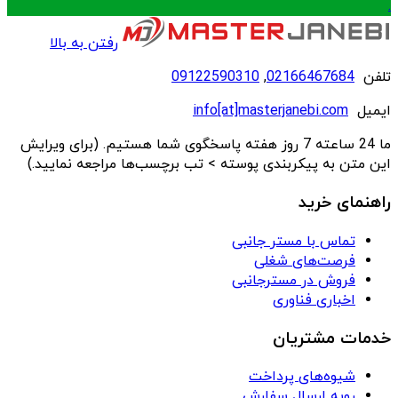
.
رفتن به بالا
تلفن
02166467684
,
09122590310
ایمیل
info[at]masterjanebi.com
ما 24 ساعته 7 روز هفته پاسخگوی شما هستیم. (برای ویرایش
این متن به پیکربندی پوسته > تب برچسب‌ها مراجعه نمایید.)
راهنمای خرید
تماس با مستر جانبی
فرصت‌های شغلی
فروش در مسترجانبی
اخباری فناوری
خدمات مشتریان
شیوه‌های پرداخت
رویه ارسال سفارش