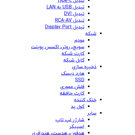
تبدیل type-c
تبدیل USB به LAN
تبدیل DVI
تبدیل RCA-AV
تبدیل Display Port
شبکه
مودم
سویچ، روتر، اکسس پوینت
کارت شبکه
کابل شبکه
ذخیره سازی
هارد دیسک
SSD
فلش مموری
کارت حافظه
خنک کننده
کول پد
سایر
شارژر لپ تاپ
اسپیکر
هدفون، هدست، هندزفری