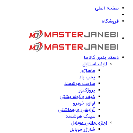
صفحه اصلی
فروشگاه
دسته بندی کالاها
لایف استایل
ماساژور
پمپ باد
ساعت هوشمند
پروژکتور
کیف و کوله پشتی
لوازم خودرو
آرایشی و بهداشتی
عینک هوشمند
لوازم جانبی موبایل
شارژر موبایل