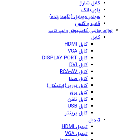
کابل شارژ
پاور بانک
هولدر موبایل (نگهدارنده)
قاب و گلس
لوازم جانبی کامپیوتر و لپ تاپ
کابل
کابل HDMI
کابل VGA
کابل DISPLAY PORT
کابل DVI
کابل RCA-AV
کابل صدا
کابل نوری (اپتیکال)
کابل برق
کابل تلفن
کابل USB
کابل پرینتر
تبدیل
تبدیل HDMI
تبدیل VGA