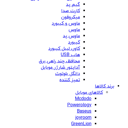
گیم پد
کارت صدا
میکروفون
ماوس و کیبورد
ماوس
ماوس پد
کیبورد
کاور، لیبل کیبورد
هاب USB
محافظ، چند راهی برق
آداپتور شارژر موبایل
دانگل بلوتوث
تمیز کننده
برند کالاها
کالاهای موبایل
Mcdodo
Powerology
Baseus
joyroom
GreenLion