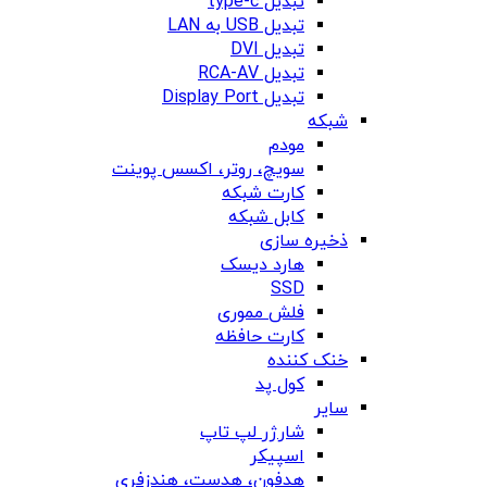
تبدیل type-c
تبدیل USB به LAN
تبدیل DVI
تبدیل RCA-AV
تبدیل Display Port
شبکه
مودم
سویچ، روتر، اکسس پوینت
کارت شبکه
کابل شبکه
ذخیره سازی
هارد دیسک
SSD
فلش مموری
کارت حافظه
خنک کننده
کول پد
سایر
شارژر لپ تاپ
اسپیکر
هدفون، هدست، هندزفری