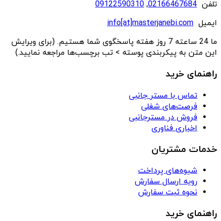
تلفن
02166467684
,
09122590310
ایمیل
info[at]masterjanebi.com
ما 24 ساعته 7 روز هفته پاسخگوی شما هستیم. (برای ویرایش
این متن به پیکربندی پوسته > تب برچسب‌ها مراجعه نمایید.)
راهنمای خرید
تماس با مستر جانبی
فرصت‌های شغلی
فروش در مسترجانبی
اخباری فناوری
خدمات مشتریان
شیوه‌های پرداخت
رویه ارسال سفارش
نحوه ثبت سفارش
راهنمای خرید