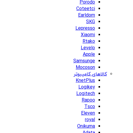
Porodo
Coteetci
Earldom
SKG
Lepresso
Xiaomi
Rtako
Levelo
Apple
Samsunge
Mocoson
کالاهای کامپیوتر
KnetPlus
Logikey
Logitech
Rapoo
Tsco
Eleven
royal
Onikuma