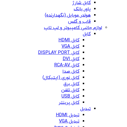
کابل شارژ
پاور بانک
هولدر موبایل (نگهدارنده)
قاب و گلس
لوازم جانبی کامپیوتر و لپ تاپ
کابل
کابل HDMI
کابل VGA
کابل DISPLAY PORT
کابل DVI
کابل RCA-AV
کابل صدا
کابل نوری (اپتیکال)
کابل برق
کابل تلفن
کابل USB
کابل پرینتر
تبدیل
تبدیل HDMI
تبدیل VGA