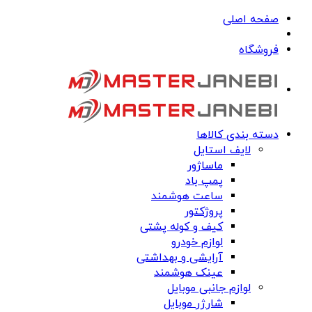
صفحه اصلی
فروشگاه
دسته بندی کالاها
لایف استایل
ماساژور
پمپ باد
ساعت هوشمند
پروژکتور
کیف و کوله پشتی
لوازم خودرو
آرایشی و بهداشتی
عینک هوشمند
لوازم جانبی موبایل
شارژر موبایل