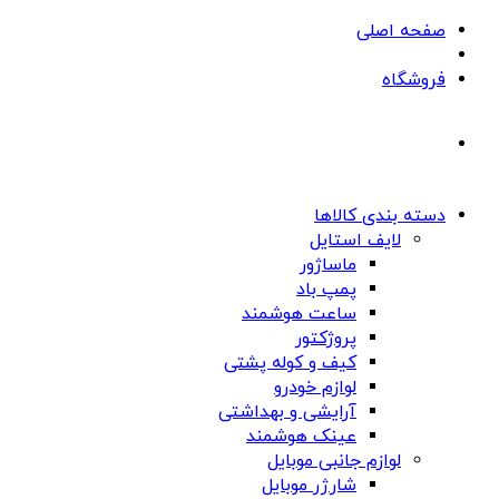
صفحه اصلی
فروشگاه
دسته بندی کالاها
لایف استایل
ماساژور
پمپ باد
ساعت هوشمند
پروژکتور
کیف و کوله پشتی
لوازم خودرو
آرایشی و بهداشتی
عینک هوشمند
لوازم جانبی موبایل
شارژر موبایل