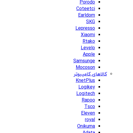
Porodo
Coteetci
Earldom
SKG
Lepresso
Xiaomi
Rtako
Levelo
Apple
Samsunge
Mocoson
کالاهای کامپیوتر
KnetPlus
Logikey
Logitech
Rapoo
Tsco
Eleven
royal
Onikuma