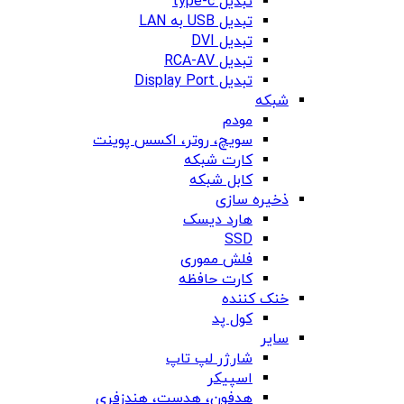
تبدیل type-c
تبدیل USB به LAN
تبدیل DVI
تبدیل RCA-AV
تبدیل Display Port
شبکه
مودم
سویچ، روتر، اکسس پوینت
کارت شبکه
کابل شبکه
ذخیره سازی
هارد دیسک
SSD
فلش مموری
کارت حافظه
خنک کننده
کول پد
سایر
شارژر لپ تاپ
اسپیکر
هدفون، هدست، هندزفری