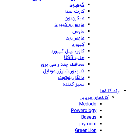
گیم پد
کارت صدا
میکروفون
ماوس و کیبورد
ماوس
ماوس پد
کیبورد
کاور، لیبل کیبورد
هاب USB
محافظ، چند راهی برق
آداپتور شارژر موبایل
دانگل بلوتوث
تمیز کننده
برند کالاها
کالاهای موبایل
Mcdodo
Powerology
Baseus
joyroom
GreenLion