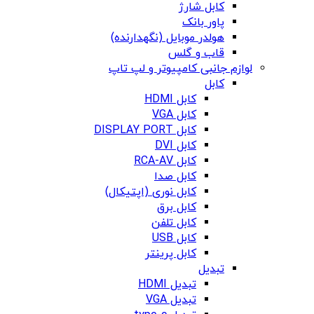
کابل شارژ
پاور بانک
هولدر موبایل (نگهدارنده)
قاب و گلس
لوازم جانبی کامپیوتر و لپ تاپ
کابل
کابل HDMI
کابل VGA
کابل DISPLAY PORT
کابل DVI
کابل RCA-AV
کابل صدا
کابل نوری (اپتیکال)
کابل برق
کابل تلفن
کابل USB
کابل پرینتر
تبدیل
تبدیل HDMI
تبدیل VGA