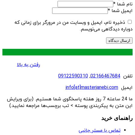
نام شما
*
ایمیل شما
*
ذخیره نام، ایمیل و وبسایت من در مرورگر برای زمانی که
دوباره دیدگاهی می‌نویسم.
.
رفتن به بالا
تلفن
02166467684
,
09122590310
ایمیل
info[at]masterjanebi.com
ما 24 ساعته 7 روز هفته پاسخگوی شما هستیم. (برای ویرایش
این متن به پیکربندی پوسته > تب برچسب‌ها مراجعه نمایید.)
راهنمای خرید
تماس با مستر جانبی