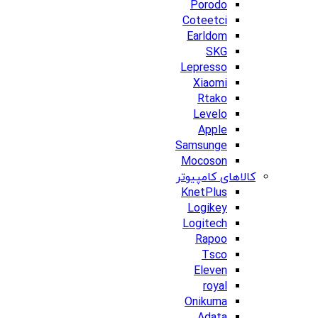
Porodo
Coteetci
Earldom
SKG
Lepresso
Xiaomi
Rtako
Levelo
Apple
Samsunge
Mocoson
کالاهای کامپیوتر
KnetPlus
Logikey
Logitech
Rapoo
Tsco
Eleven
royal
Onikuma