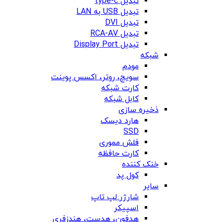
تبدیل type-c
تبدیل USB به LAN
تبدیل DVI
تبدیل RCA-AV
تبدیل Display Port
شبکه
مودم
سویچ، روتر، اکسس پوینت
کارت شبکه
کابل شبکه
ذخیره سازی
هارد دیسک
SSD
فلش مموری
کارت حافظه
خنک کننده
کول پد
سایر
شارژر لپ تاپ
اسپیکر
هدفون، هدست، هندزفری