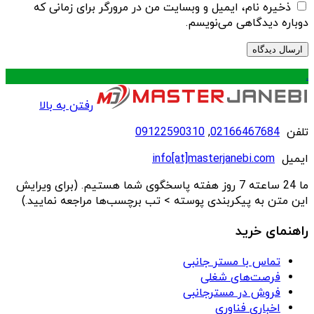
ذخیره نام، ایمیل و وبسایت من در مرورگر برای زمانی که
دوباره دیدگاهی می‌نویسم.
.
رفتن به بالا
تلفن
02166467684
,
09122590310
ایمیل
info[at]masterjanebi.com
ما 24 ساعته 7 روز هفته پاسخگوی شما هستیم. (برای ویرایش
این متن به پیکربندی پوسته > تب برچسب‌ها مراجعه نمایید.)
راهنمای خرید
تماس با مستر جانبی
فرصت‌های شغلی
فروش در مسترجانبی
اخباری فناوری