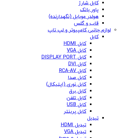
کابل شارژ
پاور بانک
هولدر موبایل (نگهدارنده)
قاب و گلس
لوازم جانبی کامپیوتر و لپ تاپ
کابل
کابل HDMI
کابل VGA
کابل DISPLAY PORT
کابل DVI
کابل RCA-AV
کابل صدا
کابل نوری (اپتیکال)
کابل برق
کابل تلفن
کابل USB
کابل پرینتر
تبدیل
تبدیل HDMI
تبدیل VGA