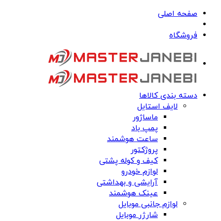
صفحه اصلی
فروشگاه
دسته بندی کالاها
لایف استایل
ماساژور
پمپ باد
ساعت هوشمند
پروژکتور
کیف و کوله پشتی
لوازم خودرو
آرایشی و بهداشتی
عینک هوشمند
لوازم جانبی موبایل
شارژر موبایل