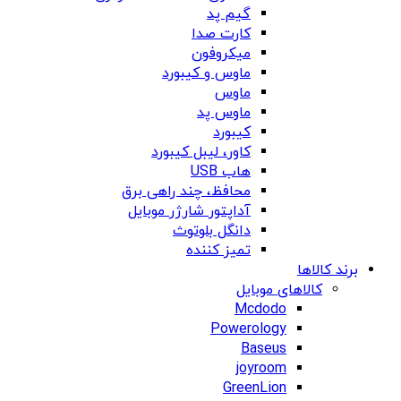
گیم پد
کارت صدا
میکروفون
ماوس و کیبورد
ماوس
ماوس پد
کیبورد
کاور، لیبل کیبورد
هاب USB
محافظ، چند راهی برق
آداپتور شارژر موبایل
دانگل بلوتوث
تمیز کننده
برند کالاها
کالاهای موبایل
Mcdodo
Powerology
Baseus
joyroom
GreenLion