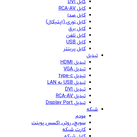
کابل DVI
کابل RCA-AV
کابل صدا
کابل نوری (اپتیکال)
کابل برق
کابل تلفن
کابل USB
کابل پرینتر
تبدیل
تبدیل HDMI
تبدیل VGA
تبدیل type-c
تبدیل USB به LAN
تبدیل DVI
تبدیل RCA-AV
تبدیل Display Port
شبکه
مودم
سویچ، روتر، اکسس پوینت
کارت شبکه
کابل شبکه