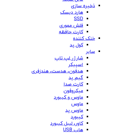
ذخیره سازی
هارد دیسک
SSD
فلش مموری
کارت حافظه
خنک کننده
کول پد
سایر
شارژر لپ تاپ
اسپیکر
هدفون، هدست، هندزفری
گیم پد
کارت صدا
میکروفون
ماوس و کیبورد
ماوس
ماوس پد
کیبورد
کاور، لیبل کیبورد
هاب USB