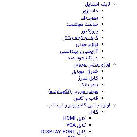
لایف استایل
ماساژور
پمپ باد
ساعت هوشمند
پروژکتور
کیف و کوله پشتی
لوازم خودرو
آرایشی و بهداشتی
عینک هوشمند
لوازم جانبی موبایل
شارژر موبایل
کابل شارژ
پاور بانک
هولدر موبایل (نگهدارنده)
قاب و گلس
لوازم جانبی کامپیوتر و لپ تاپ
کابل
کابل HDMI
کابل VGA
کابل DISPLAY PORT