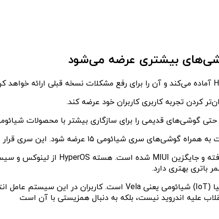
د و حتی گوشی‌های قدیمی را برای سازگاری بیشتر با محصولات شیائو
HyperOS شیائومی در واقع ترکیبی از اندروید و پلتفرم اینترنت اشیا (IoT