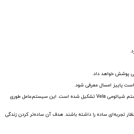
می پوشش خواهد داد.
HyperOS سیستم‌عامل جدیدی است که توسط شیائومی توسعه یافته و جایگزین MIUI شده است. هسته HyperOS از لینوکس و سیستم شیائومی Vela تشکیل شده است. این سیستم‌عامل طوری
) شیائومی یعنی Vela است. کاربران در این سیستم عامل انتظار تجربه‌ای ساده را داشته باشند. هدف آن ساده‌تر کردن زندگی