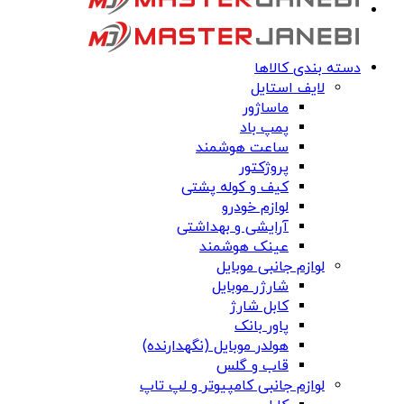
دسته بندی کالاها
لایف استایل
ماساژور
پمپ باد
ساعت هوشمند
پروژکتور
کیف و کوله پشتی
لوازم خودرو
آرایشی و بهداشتی
عینک هوشمند
لوازم جانبی موبایل
شارژر موبایل
کابل شارژ
پاور بانک
هولدر موبایل (نگهدارنده)
قاب و گلس
لوازم جانبی کامپیوتر و لپ تاپ