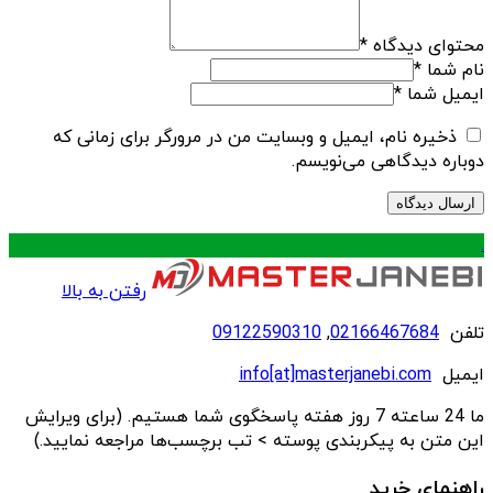
محتوای دیدگاه
*
نام شما
*
ایمیل شما
*
ذخیره نام، ایمیل و وبسایت من در مرورگر برای زمانی که
دوباره دیدگاهی می‌نویسم.
.
رفتن به بالا
تلفن
02166467684
,
09122590310
ایمیل
info[at]masterjanebi.com
ما 24 ساعته 7 روز هفته پاسخگوی شما هستیم. (برای ویرایش
این متن به پیکربندی پوسته > تب برچسب‌ها مراجعه نمایید.)
راهنمای خرید