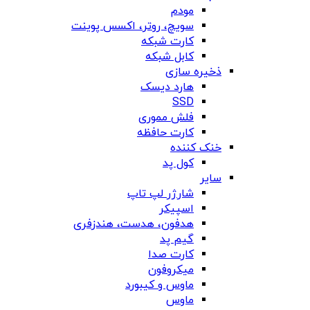
مودم
سویچ، روتر، اکسس پوینت
کارت شبکه
کابل شبکه
ذخیره سازی
هارد دیسک
SSD
فلش مموری
کارت حافظه
خنک کننده
کول پد
سایر
شارژر لپ تاپ
اسپیکر
هدفون، هدست، هندزفری
گیم پد
کارت صدا
میکروفون
ماوس و کیبورد
ماوس