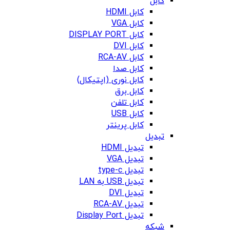
کابل
کابل HDMI
کابل VGA
کابل DISPLAY PORT
کابل DVI
کابل RCA-AV
کابل صدا
کابل نوری (اپتیکال)
کابل برق
کابل تلفن
کابل USB
کابل پرینتر
تبدیل
تبدیل HDMI
تبدیل VGA
تبدیل type-c
تبدیل USB به LAN
تبدیل DVI
تبدیل RCA-AV
تبدیل Display Port
شبکه