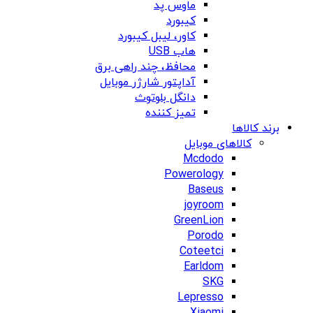
ماوس پد
کیبورد
کاور، لیبل کیبورد
هاب USB
محافظ، چند راهی برق
آداپتور شارژر موبایل
دانگل بلوتوث
تمیز کننده
برند کالاها
کالاهای موبایل
Mcdodo
Powerology
Baseus
joyroom
GreenLion
Porodo
Coteetci
Earldom
SKG
Lepresso