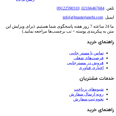
تلفن
02166467684
,
09122590310
ایمیل
info[at]masterjanebi.com
ما 24 ساعته 7 روز هفته پاسخگوی شما هستیم. (برای ویرایش این
متن به پیکربندی پوسته > تب برچسب‌ها مراجعه نمایید.)
راهنمای خرید
تماس با مستر جانبی
فرصت‌های شغلی
فروش در مسترجانبی
اخباری فناوری
خدمات مشتریان
شیوه‌های پرداخت
رویه ارسال سفارش
نحوه ثبت سفارش
راهنمای خرید