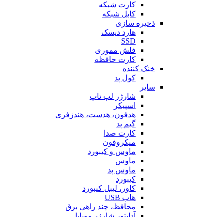
کارت شبکه
کابل شبکه
ذخیره سازی
هارد دیسک
SSD
فلش مموری
کارت حافظه
خنک کننده
کول پد
سایر
شارژر لپ تاپ
اسپیکر
هدفون، هدست، هندزفری
گیم پد
کارت صدا
میکروفون
ماوس و کیبورد
ماوس
ماوس پد
کیبورد
کاور، لیبل کیبورد
هاب USB
محافظ، چند راهی برق
آداپتور شارژر موبایل