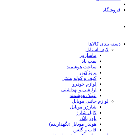
فروشگاه
دسته بندی کالاها
لایف استایل
ماساژور
پمپ باد
ساعت هوشمند
پروژکتور
کیف و کوله پشتی
لوازم خودرو
آرایشی و بهداشتی
عینک هوشمند
لوازم جانبی موبایل
شارژر موبایل
کابل شارژ
پاور بانک
هولدر موبایل (نگهدارنده)
قاب و گلس