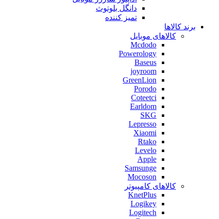
دانگل بلوتوث
تمیز کننده
برند کالاها
کالاهای موبایل
Mcdodo
Powerology
Baseus
joyroom
GreenLion
Porodo
Coteetci
Earldom
SKG
Lepresso
Xiaomi
Rtako
Levelo
Apple
Samsunge
Mocoson
کالاهای کامپیوتر
KnetPlus
Logikey
Logitech