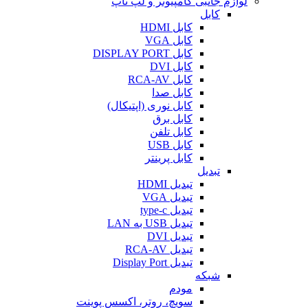
لوازم جانبی کامپیوتر و لپ تاپ
کابل
کابل HDMI
کابل VGA
کابل DISPLAY PORT
کابل DVI
کابل RCA-AV
کابل صدا
کابل نوری (اپتیکال)
کابل برق
کابل تلفن
کابل USB
کابل پرینتر
تبدیل
تبدیل HDMI
تبدیل VGA
تبدیل type-c
تبدیل USB به LAN
تبدیل DVI
تبدیل RCA-AV
تبدیل Display Port
شبکه
مودم
سویچ، روتر، اکسس پوینت