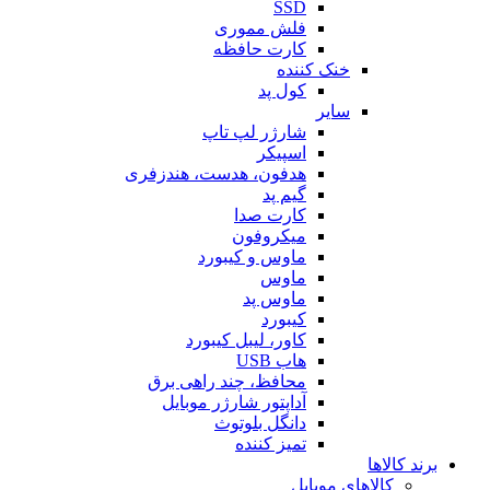
SSD
فلش مموری
کارت حافظه
خنک کننده
کول پد
سایر
شارژر لپ تاپ
اسپیکر
هدفون، هدست، هندزفری
گیم پد
کارت صدا
میکروفون
ماوس و کیبورد
ماوس
ماوس پد
کیبورد
کاور، لیبل کیبورد
هاب USB
محافظ، چند راهی برق
آداپتور شارژر موبایل
دانگل بلوتوث
تمیز کننده
برند کالاها
کالاهای موبایل