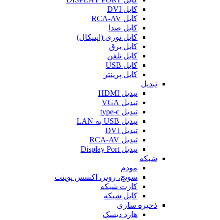
کابل DVI
کابل RCA-AV
کابل صدا
کابل نوری (اپتیکال)
کابل برق
کابل تلفن
کابل USB
کابل پرینتر
تبدیل
تبدیل HDMI
تبدیل VGA
تبدیل type-c
تبدیل USB به LAN
تبدیل DVI
تبدیل RCA-AV
تبدیل Display Port
شبکه
مودم
سویچ، روتر، اکسس پوینت
کارت شبکه
کابل شبکه
ذخیره سازی
هارد دیسک