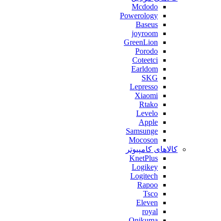
Mcdodo
Powerology
Baseus
joyroom
GreenLion
Porodo
Coteetci
Earldom
SKG
Lepresso
Xiaomi
Rtako
Levelo
Apple
Samsunge
Mocoson
کالاهای کامپیوتر
KnetPlus
Logikey
Logitech
Rapoo
Tsco
Eleven
royal
Onikuma