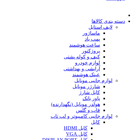
دسته بندی کالاها
لایف استایل
ماساژور
پمپ باد
ساعت هوشمند
پروژکتور
کیف و کوله پشتی
لوازم خودرو
آرایشی و بهداشتی
عینک هوشمند
لوازم جانبی موبایل
شارژر موبایل
کابل شارژ
پاور بانک
هولدر موبایل (نگهدارنده)
قاب و گلس
لوازم جانبی کامپیوتر و لپ تاپ
کابل
کابل HDMI
کابل VGA
کابل DISPLAY PORT