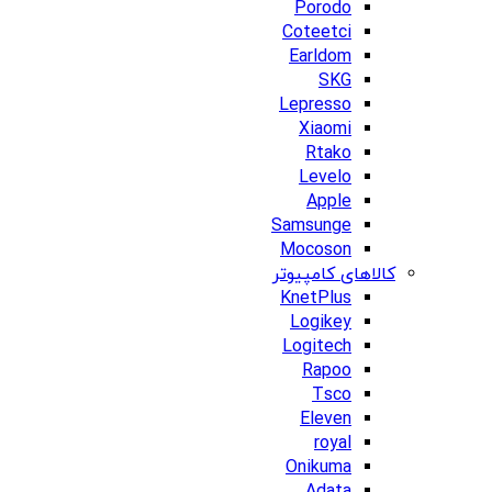
Porodo
Coteetci
Earldom
SKG
Lepresso
Xiaomi
Rtako
Levelo
Apple
Samsunge
Mocoson
کالاهای کامپیوتر
KnetPlus
Logikey
Logitech
Rapoo
Tsco
Eleven
royal
Onikuma