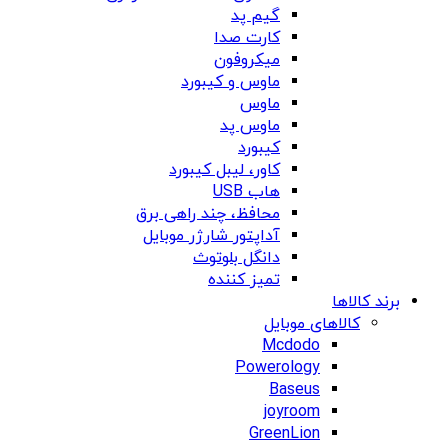
گیم پد
کارت صدا
میکروفون
ماوس و کیبورد
ماوس
ماوس پد
کیبورد
کاور، لیبل کیبورد
هاب USB
محافظ، چند راهی برق
آداپتور شارژر موبایل
دانگل بلوتوث
تمیز کننده
برند کالاها
کالاهای موبایل
Mcdodo
Powerology
Baseus
joyroom
GreenLion