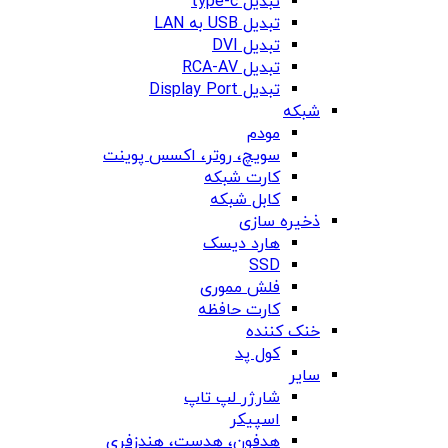
تبدیل type-c
تبدیل USB به LAN
تبدیل DVI
تبدیل RCA-AV
تبدیل Display Port
شبکه
مودم
سویچ، روتر، اکسس پوینت
کارت شبکه
کابل شبکه
ذخیره سازی
هارد دیسک
SSD
فلش مموری
کارت حافظه
خنک کننده
کول پد
سایر
شارژر لپ تاپ
اسپیکر
هدفون، هدست، هندزفری