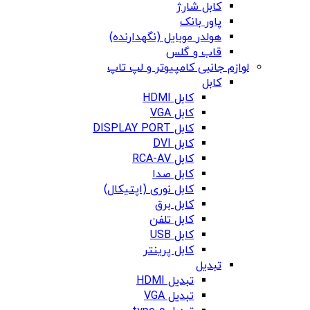
کابل شارژ
پاور بانک
هولدر موبایل (نگهدارنده)
قاب و گلس
لوازم جانبی کامپیوتر و لپ تاپ
کابل
کابل HDMI
کابل VGA
کابل DISPLAY PORT
کابل DVI
کابل RCA-AV
کابل صدا
کابل نوری (اپتیکال)
کابل برق
کابل تلفن
کابل USB
کابل پرینتر
تبدیل
تبدیل HDMI
تبدیل VGA