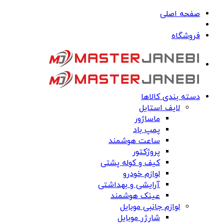
صفحه اصلی
فروشگاه
دسته بندی کالاها
لایف استایل
ماساژور
پمپ باد
ساعت هوشمند
پروژکتور
کیف و کوله پشتی
لوازم خودرو
آرایشی و بهداشتی
عینک هوشمند
لوازم جانبی موبایل
شارژر موبایل