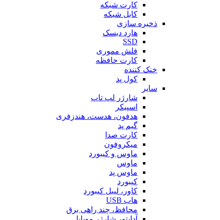
کارت شبکه
کابل شبکه
ذخیره سازی
هارد دیسک
SSD
فلش مموری
کارت حافظه
خنک کننده
کول پد
سایر
شارژر لپ تاپ
اسپیکر
هدفون، هدست، هندزفری
گیم پد
کارت صدا
میکروفون
ماوس و کیبورد
ماوس
ماوس پد
کیبورد
کاور، لیبل کیبورد
هاب USB
محافظ، چند راهی برق
آداپتور شارژر موبایل