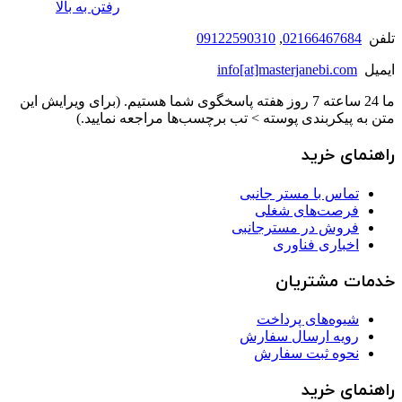
رفتن به بالا
تلفن
02166467684
,
09122590310
ایمیل
info[at]masterjanebi.com
ما 24 ساعته 7 روز هفته پاسخگوی شما هستیم. (برای ویرایش این
متن به پیکربندی پوسته > تب برچسب‌ها مراجعه نمایید.)
راهنمای خرید
تماس با مستر جانبی
فرصت‌های شغلی
فروش در مسترجانبی
اخباری فناوری
خدمات مشتریان
شیوه‌های پرداخت
رویه ارسال سفارش
نحوه ثبت سفارش
راهنمای خرید