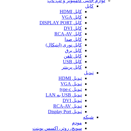
لوازم جانبی کامپیوتر و لپ تاپ
کابل
کابل HDMI
کابل VGA
کابل DISPLAY PORT
کابل DVI
کابل RCA-AV
کابل صدا
کابل نوری (اپتیکال)
کابل برق
کابل تلفن
کابل USB
کابل پرینتر
تبدیل
تبدیل HDMI
تبدیل VGA
تبدیل type-c
تبدیل USB به LAN
تبدیل DVI
تبدیل RCA-AV
تبدیل Display Port
شبکه
مودم
سویچ، روتر، اکسس پوینت