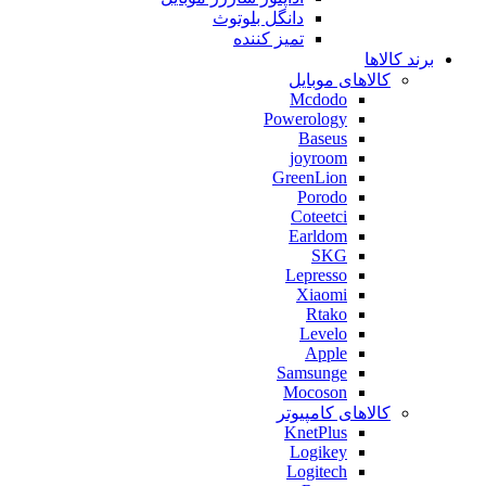
دانگل بلوتوث
تمیز کننده
برند کالاها
کالاهای موبایل
Mcdodo
Powerology
Baseus
joyroom
GreenLion
Porodo
Coteetci
Earldom
SKG
Lepresso
Xiaomi
Rtako
Levelo
Apple
Samsunge
Mocoson
کالاهای کامپیوتر
KnetPlus
Logikey
Logitech