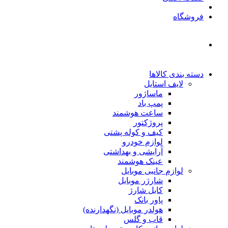
فروشگاه
دسته بندی کالاها
لایف استایل
ماساژور
پمپ باد
ساعت هوشمند
پروژکتور
کیف و کوله پشتی
لوازم خودرو
آرایشی و بهداشتی
عینک هوشمند
لوازم جانبی موبایل
شارژر موبایل
کابل شارژ
پاور بانک
هولدر موبایل (نگهدارنده)
قاب و گلس