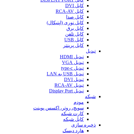
کابل DVI
کابل RCA-AV
کابل صدا
کابل نوری (اپتیکال)
کابل برق
کابل تلفن
کابل USB
کابل پرینتر
تبدیل
تبدیل HDMI
تبدیل VGA
تبدیل type-c
تبدیل USB به LAN
تبدیل DVI
تبدیل RCA-AV
تبدیل Display Port
شبکه
مودم
سویچ، روتر، اکسس پوینت
کارت شبکه
کابل شبکه
ذخیره سازی
هارد دیسک