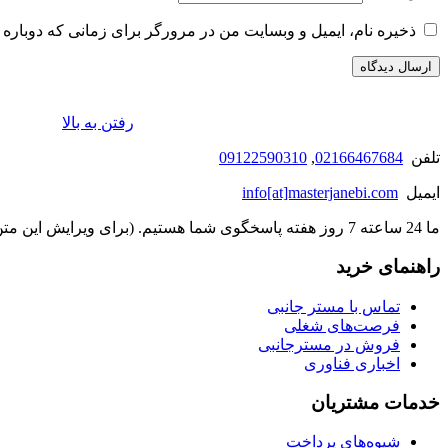
ذخیره نام، ایمیل و وبسایت من در مرورگر برای زمانی که دوباره 
رفتن به بالا
تلفن
02166467684
,
09122590310
ایمیل
info[at]masterjanebi.com
ما 24 ساعته 7 روز هفته پاسخگوی شما هستیم. (برای ویرایش این متن به پیکربندی پوسته > تب برچسب‌ها مراجعه نمایید.)
راهنمای خرید
تماس با مستر جانبی
فرصت‌های شغلی
فروش در مسترجانبی
اخباری فناوری
خدمات مشتریان
شیوه‌های پرداخت