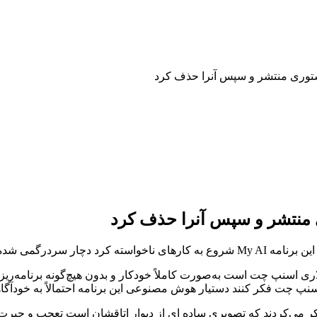
وری منتشر و سپس آنرا حذف کرد
نتشر و سپس آنرا حذف کرد
 سردرگمی شده‌اند.
ک اتفاق عجیب MyAI که قسمتی از اشتراک پلاس ماهانه ۳.۹۹ دلاری اسنپ چت است به‌صورت کاملاً خودکار 
سنپ چت فکر کنند دستیار هوش مصنوعی این برنامه احتمالاً به خودآگ
ر می‌کردند که تصویری ساده ای از دیوار اتاقشان است تعجب و حیرت کا