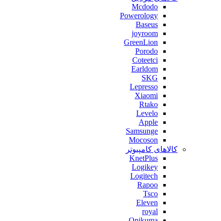
Mcdodo
Powerology
Baseus
joyroom
GreenLion
Porodo
Coteetci
Earldom
SKG
Lepresso
Xiaomi
Rtako
Levelo
Apple
Samsunge
Mocoson
کالاهای کامپیوتر
KnetPlus
Logikey
Logitech
Rapoo
Tsco
Eleven
royal
Onikuma