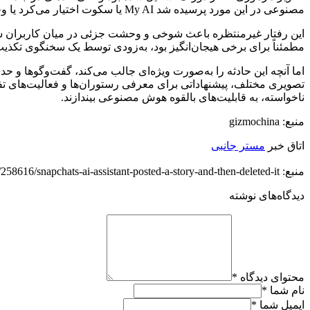
مصنوعی در این مورد پرسیده شد My AI یا سکوت اختیار می‌کرد یا وجود یک مشکل فنی را تأیید می‌کرد.
این رفتار غیرمنتظره باعث شوخی و وحشت جزئی در میان کاربران شد و 
مطمئناً برای برخی هیجان‌انگیز بود، به‌زودی توسط یک سخنگوی تکذ
تصویری مختلف، پیشنهاداتی برای معرفی رستوران‌ها و فعالیت‌های تفر
ناخواسته، به قابلیت‌های بالقوه هوش مصنوعی بیندازند.
منبع: gizmochina
اتاق خبر
مستر جانبی
منبع: https://techfars.com/258616/snapchats-ai-assistant-posted-a-story-and-then-deleted-it/
دیدگاه‌های نوشته
محتوای دیدگاه
*
نام شما
*
ایمیل شما
*