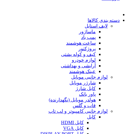
دسته بندی کالاها
لایف استایل
ماساژور
پمپ باد
ساعت هوشمند
پروژکتور
کیف و کوله پشتی
لوازم خودرو
آرایشی و بهداشتی
عینک هوشمند
لوازم جانبی موبایل
شارژر موبایل
کابل شارژ
پاور بانک
هولدر موبایل (نگهدارنده)
قاب و گلس
لوازم جانبی کامپیوتر و لپ تاپ
کابل
کابل HDMI
کابل VGA
کابل DISPLAY PORT