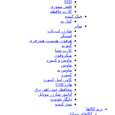
SSD
فلش مموری
کارت حافظه
خنک کننده
کول پد
سایر
شارژر لپ تاپ
اسپیکر
هدفون، هدست، هندزفری
گیم پد
کارت صدا
میکروفون
ماوس و کیبورد
ماوس
ماوس پد
کیبورد
کاور، لیبل کیبورد
هاب USB
محافظ، چند راهی برق
آداپتور شارژر موبایل
دانگل بلوتوث
تمیز کننده
برند کالاها
کالاهای موبایل