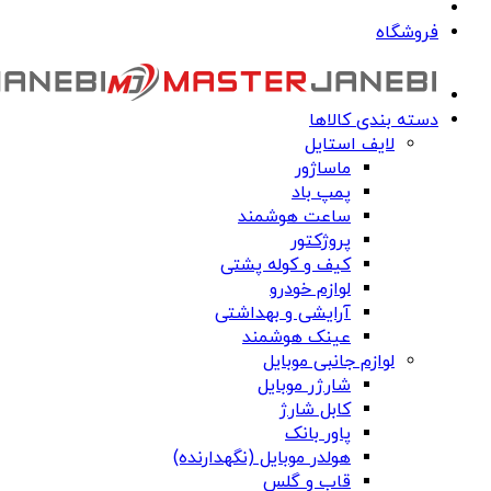
فروشگاه
دسته بندی کالاها
لایف استایل
ماساژور
پمپ باد
ساعت هوشمند
پروژکتور
کیف و کوله پشتی
لوازم خودرو
آرایشی و بهداشتی
عینک هوشمند
لوازم جانبی موبایل
شارژر موبایل
کابل شارژ
پاور بانک
هولدر موبایل (نگهدارنده)
قاب و گلس