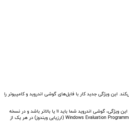
د. این ویژگی جدید کار با فایل‌های گوشی اندروید و کامپیوتر را
اکنون قابلیت دسترسی به فایل‌های گوشی اندروید در اکسپلورر ویندوز ۱۱ در تمام کانال‌های اینسایدر فراهم شده است. برای استفاده از این ویژگی، گوشی اندروید شما باید ۱۱ یا بالاتر باشد و در نسخه
بتای برنامه Windows Link با نسخه ۱.۲۴۰۷۱ یا بالاتر ثبت نام کرده باشید.س از آن در رایانه خود، ویندوز ۱۱ را اجرا کنید و باید در برنامه Windows Evaluation Programme (ارزیابی ویندوز) در هر یک از