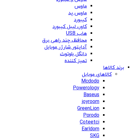
ماوس
ماوس پد
کیبورد
کاور، لیبل کیبورد
هاب USB
محافظ، چند راهی برق
آداپتور شارژر موبایل
دانگل بلوتوث
تمیز کننده
برند کالاها
کالاهای موبایل
Mcdodo
Powerology
Baseus
joyroom
GreenLion
Porodo
Coteetci
Earldom
SKG