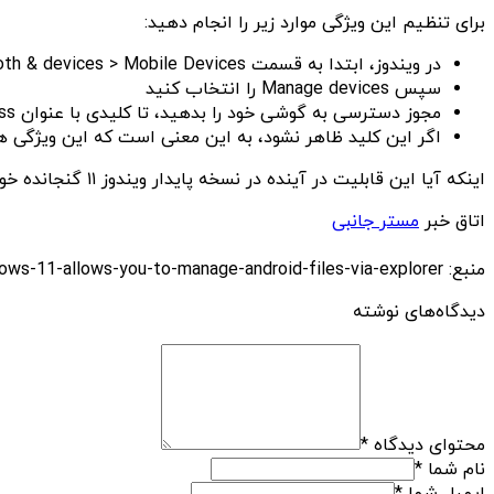
برای تنظیم این ویژگی موارد زیر را انجام دهید:
در ویندوز، ابتدا به قسمت Settings > Bluetooth & devices > Mobile Devices بروید.
سپس Manage devices را انتخاب کنید
مجوز دسترسی به گوشی خود را بدهید، تا کلیدی با عنوان File Explorer access مشاهده شود.
اگر این کلید ظاهر نشود، به این معنی است که این ویژگی ه
اینکه آیا این قابلیت در آینده در نسخه پایدار ویندوز ۱۱ گنجانده خواهد شد یا خیر بستگی به بازخورد کاربران و نتایج آزمایش دارد.
اتاق خبر
مستر جانبی
منبع: https://techfars.com/294658/new-feature-in-windows-11-allows-you-to-manage-android-files-via-explorer/
دیدگاه‌های نوشته
محتوای دیدگاه
*
نام شما
*