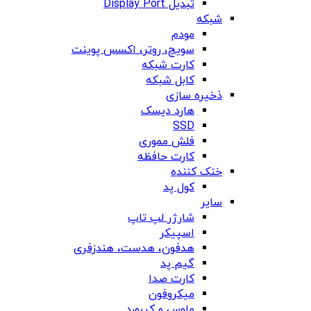
تبدیل Display Port
شبکه
مودم
سویچ، روتر، اکسس پوینت
کارت شبکه
کابل شبکه
ذخیره سازی
هارد دیسک
SSD
فلش مموری
کارت حافظه
خنک کننده
کول پد
سایر
شارژر لپ تاپ
اسپیکر
هدفون، هدست، هندزفری
گیم پد
کارت صدا
میکروفون
ماوس و کیبورد