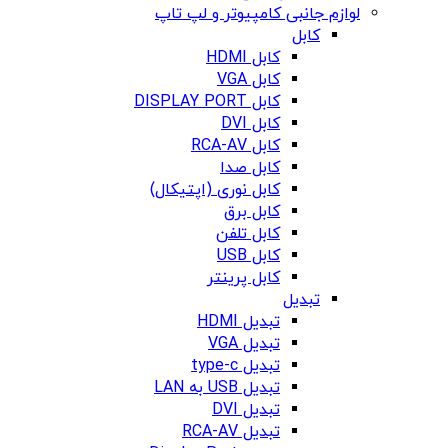
لوازم جانبی کامپیوتر و لپ تاپ
کابل
کابل HDMI
کابل VGA
کابل DISPLAY PORT
کابل DVI
کابل RCA-AV
کابل صدا
کابل نوری (اپتیکال)
کابل برق
کابل تلفن
کابل USB
کابل پرینتر
تبدیل
تبدیل HDMI
تبدیل VGA
تبدیل type-c
تبدیل USB به LAN
تبدیل DVI
تبدیل RCA-AV