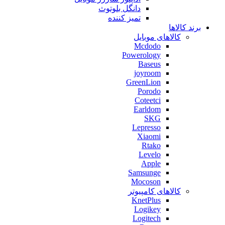
دانگل بلوتوث
تمیز کننده
برند کالاها
کالاهای موبایل
Mcdodo
Powerology
Baseus
joyroom
GreenLion
Porodo
Coteetci
Earldom
SKG
Lepresso
Xiaomi
Rtako
Levelo
Apple
Samsunge
Mocoson
کالاهای کامپیوتر
KnetPlus
Logikey
Logitech