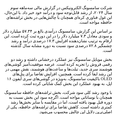
شرکت سامسونگ الکترونیکس در گزارش مالی سه‌ماهه سوم
سال ۲۰۲۴، از رشد قابل‌توجه سود و درآمد خود خبر داد. با این‌حال،
این غول فناوری کره‌ای همچنان با چالش‌هایی در بخش تراشه‌های
حافظه مواجه است.
بر اساس این گزارش، سامسونگ درآمدی بالغ بر ۵۷.۳۴ میلیارد دلار
و سودی معادل ۷.۳ میلیارد دلار را در این دوره ثبت کرده است. این
ارقام به ترتیب نشان‌دهنده افزایش ۱۷.۳ درصدی درآمد و رشد
چشمگیر ۷۲.۸ درصدی سود نسبت به دوره مشابه سال گذشته
است.
بخش موبایل سامسونگ نیز عملکرد درخشانی داشته و رشد دو
رقمی فروش را تجربه کرده است. عرضه موفقیت‌آمیز گوشی‌های
هوشمند سری جدید، تبلت‌ها و ساعت‌های هوشمند، نقش مهمی در
این رشد ایفا کرده است. همچنین، افزایش تقاضا برای پنل‌های
OLED باکیفیت سامسونگ، به‌ویژه در گوشی‌های سری آیفون ۱۶
اپل، به بهبود عملکرد این بخش کمک شایانی کرده است.
با وجود رشد کلی سود شرکت، بخش تراشه‌های حافظه سامسونگ
همچنان با نوساناتی مواجه است. اگرچه سود این بخش نسبت به
دوره قبل بهبود یافته است، اما در مقایسه با سایر بخش‌ها رشد
کمتری داشته است. کاهش تقاضا برای تراشه‌های حافظه، یکی از
اصلی‌ترین دلایل این چالش محسوب می‌شود.