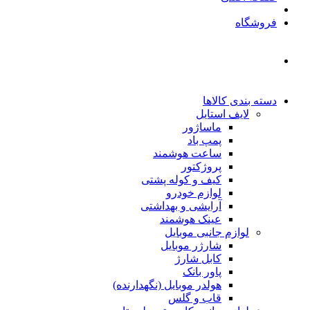
فروشگاه
دسته بندی کالاها
لایف استایل
ماساژور
پمپ باد
ساعت هوشمند
پروژکتور
کیف و کوله پشتی
لوازم خودرو
آرایشی و بهداشتی
عینک هوشمند
لوازم جانبی موبایل
شارژر موبایل
کابل شارژ
پاور بانک
هولدر موبایل (نگهدارنده)
قاب و گلس