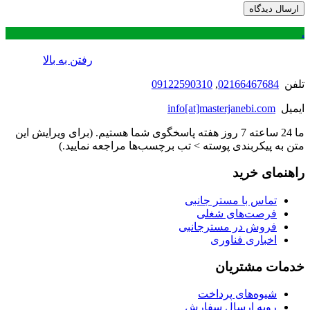
.
رفتن به بالا
تلفن
02166467684
,
09122590310
ایمیل
info[at]masterjanebi.com
ما 24 ساعته 7 روز هفته پاسخگوی شما هستیم. (برای ویرایش این
متن به پیکربندی پوسته > تب برچسب‌ها مراجعه نمایید.)
راهنمای خرید
تماس با مستر جانبی
فرصت‌های شغلی
فروش در مسترجانبی
اخباری فناوری
خدمات مشتریان
شیوه‌های پرداخت
رویه ارسال سفارش