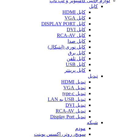
لوازم جانبی کامپیوتر و لپ تاپ
کابل
کابل HDMI
کابل VGA
کابل DISPLAY PORT
کابل DVI
کابل RCA-AV
کابل صدا
کابل نوری (اپتیکال)
کابل برق
کابل تلفن
کابل USB
کابل پرینتر
تبدیل
تبدیل HDMI
تبدیل VGA
تبدیل type-c
تبدیل USB به LAN
تبدیل DVI
تبدیل RCA-AV
تبدیل Display Port
شبکه
مودم
سویچ، روتر، اکسس پوینت