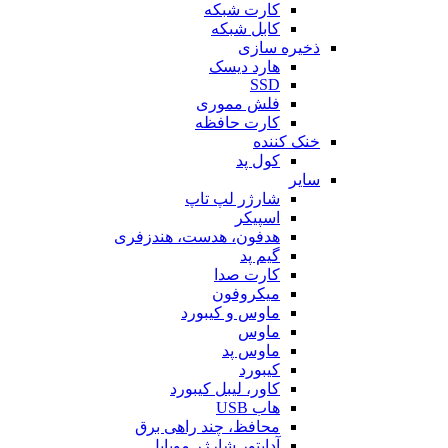
کارت شبکه
کابل شبکه
ذخیره سازی
هارد دیسک
SSD
فلش مموری
کارت حافظه
خنک کننده
کول پد
سایر
شارژر لپ تاپ
اسپیکر
هدفون، هدست، هندزفری
گیم پد
کارت صدا
میکروفون
ماوس و کیبورد
ماوس
ماوس پد
کیبورد
کاور، لیبل کیبورد
هاب USB
محافظ، چند راهی برق
آداپتور شارژر موبایل