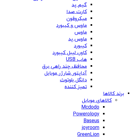
گیم پد
کارت صدا
میکروفون
ماوس و کیبورد
ماوس
ماوس پد
کیبورد
کاور، لیبل کیبورد
هاب USB
محافظ، چند راهی برق
آداپتور شارژر موبایل
دانگل بلوتوث
تمیز کننده
برند کالاها
کالاهای موبایل
Mcdodo
Powerology
Baseus
joyroom
GreenLion