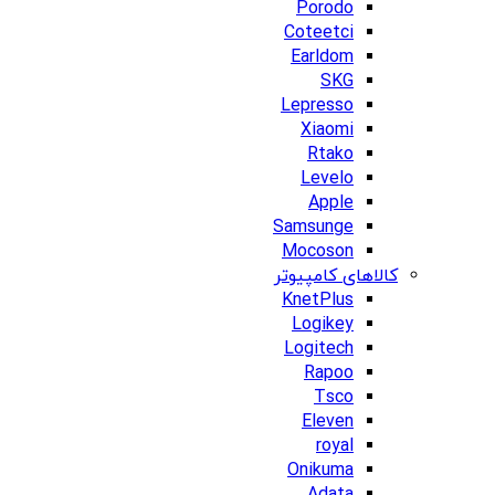
Porodo
Coteetci
Earldom
SKG
Lepresso
Xiaomi
Rtako
Levelo
Apple
Samsunge
Mocoson
کالاهای کامپیوتر
KnetPlus
Logikey
Logitech
Rapoo
Tsco
Eleven
royal
Onikuma