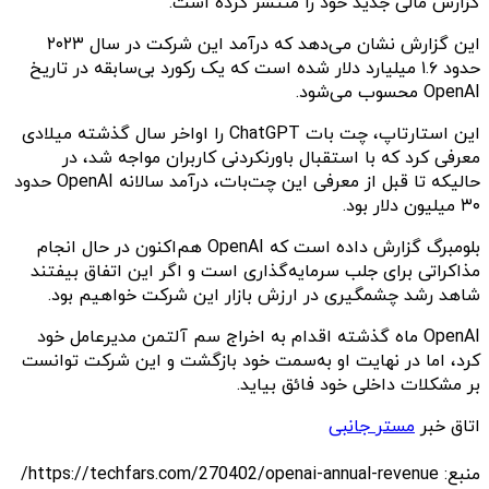
گزارش مالی جدید خود را منتشر کرده است.
این گزارش نشان می‌دهد که درآمد این شرکت در سال ۲۰۲۳
حدود ۱.۶ میلیارد دلار شده است که یک رکورد بی‌سابقه در تاریخ
OpenAI محسوب می‌شود.
این استارتاپ، چت بات ChatGPT را اواخر سال گذشته میلادی
معرفی کرد که با استقبال باورنکردنی کاربران مواجه شد، در
حالیکه تا قبل از معرفی این چت‌بات، درآمد سالانه OpenAI حدود
۳۰ میلیون دلار بود.
بلومبرگ گزارش داده است که OpenAI هم‌اکنون در حال انجام
مذاکراتی برای جلب سرمایه‌گذاری است و اگر این اتفاق بیفتند
شاهد رشد چشمگیری در ارزش بازار این شرکت خواهیم بود.
OpenAI ماه گذشته اقدام به اخراج سم آلتمن مدیرعامل خود
کرد، اما در نهایت او به‌سمت خود بازگشت و این شرکت توانست
بر مشکلات داخلی خود فائق بیاید.
اتاق خبر
مستر جانبی
منبع: https://techfars.com/270402/openai-annual-revenue/