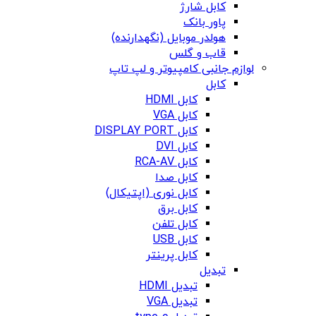
کابل شارژ
پاور بانک
هولدر موبایل (نگهدارنده)
قاب و گلس
لوازم جانبی کامپیوتر و لپ تاپ
کابل
کابل HDMI
کابل VGA
کابل DISPLAY PORT
کابل DVI
کابل RCA-AV
کابل صدا
کابل نوری (اپتیکال)
کابل برق
کابل تلفن
کابل USB
کابل پرینتر
تبدیل
تبدیل HDMI
تبدیل VGA