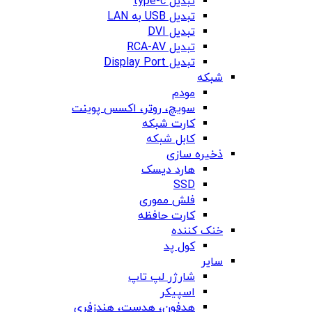
تبدیل type-c
تبدیل USB به LAN
تبدیل DVI
تبدیل RCA-AV
تبدیل Display Port
شبکه
مودم
سویچ، روتر، اکسس پوینت
کارت شبکه
کابل شبکه
ذخیره سازی
هارد دیسک
SSD
فلش مموری
کارت حافظه
خنک کننده
کول پد
سایر
شارژر لپ تاپ
اسپیکر
هدفون، هدست، هندزفری