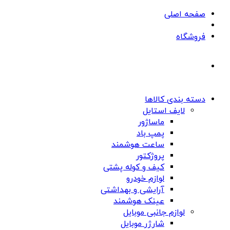
صفحه اصلی
فروشگاه
دسته بندی کالاها
لایف استایل
ماساژور
پمپ باد
ساعت هوشمند
پروژکتور
کیف و کوله پشتی
لوازم خودرو
آرایشی و بهداشتی
عینک هوشمند
لوازم جانبی موبایل
شارژر موبایل