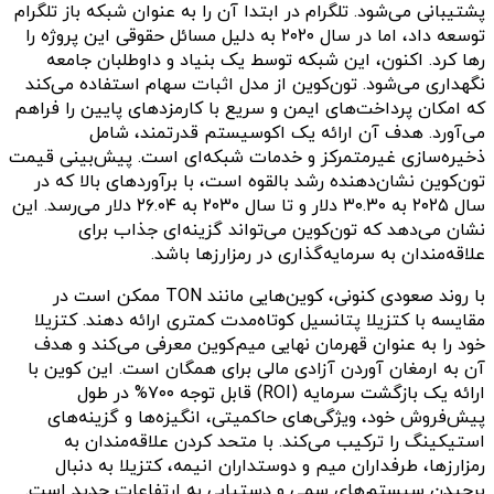
پشتیبانی می‌شود. تلگرام در ابتدا آن را به عنوان شبکه باز تلگرام
توسعه داد، اما در سال ۲۰۲۰ به دلیل مسائل حقوقی این پروژه را
رها کرد. اکنون، این شبکه توسط یک بنیاد و داوطلبان جامعه
نگهداری می‌شود. تون‌کوین از مدل اثبات سهام استفاده می‌کند
که امکان پرداخت‌های ایمن و سریع با کارمزدهای پایین را فراهم
می‌آورد. هدف آن ارائه یک اکوسیستم قدرتمند، شامل
ذخیره‌سازی غیرمتمرکز و خدمات شبکه‌ای است. پیش‌بینی قیمت
تون‌کوین نشان‌دهنده رشد بالقوه است، با برآورد‌های بالا که در
سال ۲۰۲۵ به ۳۰.۳۰ دلار و تا سال ۲۰۳۰ به ۲۶.۰۴ دلار می‌رسد. این
نشان می‌دهد که تون‌کوین می‌تواند گزینه‌ای جذاب برای
علاقه‌مندان به سرمایه‌گذاری در رمزارزها باشد.
با روند صعودی کنونی، کوین‌هایی مانند TON ممکن است در
مقایسه با کتزیلا پتانسیل کوتاه‌مدت کمتری ارائه دهند. کتزیلا
خود را به عنوان قهرمان نهایی میم‌کوین معرفی می‌کند و هدف
آن به ارمغان آوردن آزادی مالی برای همگان است. این کوین با
ارائه یک بازگشت سرمایه (ROI) قابل توجه ۷۰۰% در طول
پیش‌فروش خود، ویژگی‌های حاکمیتی، انگیزه‌ها و گزینه‌های
استیکینگ را ترکیب می‌کند. با متحد کردن علاقه‌مندان به
رمزارزها، طرفداران میم و دوستداران انیمه، کتزیلا به دنبال
برچیدن سیستم‌های سمی و دستیابی به ارتفاعات جدید است.