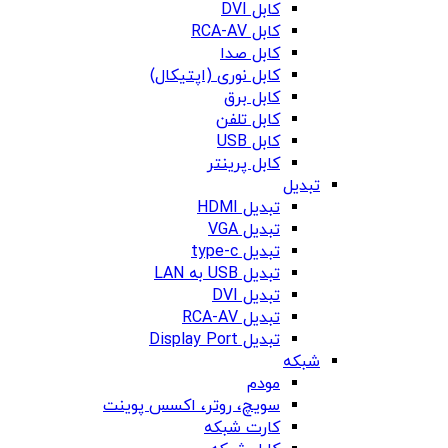
کابل DVI
کابل RCA-AV
کابل صدا
کابل نوری (اپتیکال)
کابل برق
کابل تلفن
کابل USB
کابل پرینتر
تبدیل
تبدیل HDMI
تبدیل VGA
تبدیل type-c
تبدیل USB به LAN
تبدیل DVI
تبدیل RCA-AV
تبدیل Display Port
شبکه
مودم
سویچ، روتر، اکسس پوینت
کارت شبکه