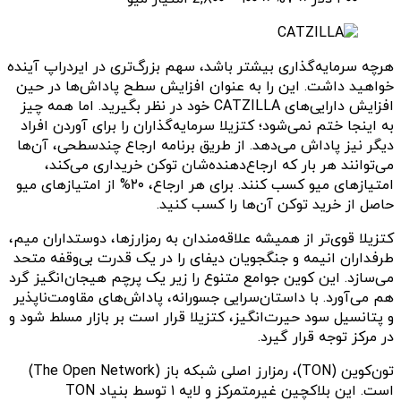
هرچه سرمایه‌گذاری بیشتر باشد، سهم بزرگ‌تری در ایردراپ آینده
خواهید داشت. این را به عنوان افزایش سطح پاداش‌ها در حین
افزایش دارایی‌های CATZILLA خود در نظر بگیرید. اما همه چیز
به اینجا ختم نمی‌شود؛ کتزیلا سرمایه‌گذاران را برای آوردن افراد
دیگر نیز پاداش می‌دهد. از طریق برنامه ارجاع چندسطحی، آن‌ها
می‌توانند هر بار که ارجاع‌دهنده‌شان توکن خریداری می‌کند،
امتیازهای میو کسب کنند. برای هر ارجاع، ۲۰% از امتیازهای میو
حاصل از خرید توکن آن‌ها را کسب کنید.
کتزیلا قوی‌تر از همیشه علاقه‌مندان به رمزارزها، دوستداران میم،
طرفداران انیمه و جنگجویان دیفای را در یک قدرت بی‌وقفه متحد
می‌سازد. این کوین جوامع متنوع را زیر یک پرچم هیجان‌انگیز گرد
هم می‌آورد. با داستان‌سرایی جسورانه، پاداش‌های مقاومت‌ناپذیر
و پتانسیل سود حیرت‌انگیز، کتزیلا قرار است بر بازار مسلط شود و
در مرکز توجه قرار گیرد.
تون‌کوین (TON)، رمزارز اصلی شبکه باز (The Open Network)
است. این بلاکچین غیرمتمرکز و لایه ۱ توسط بنیاد TON