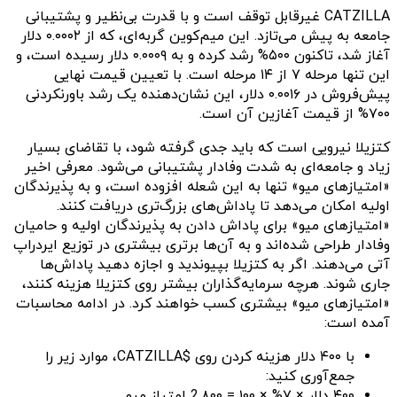
CATZILLA غیرقابل توقف است و با قدرت بی‌نظیر و پشتیبانی
جامعه به پیش می‌تازد. این میم‌کوین گربه‌ای، که از ۰.۰۰۰۲ دلار
آغاز شد، تاکنون ۵۰۰% رشد کرده و به ۰.۰۰۰۹ دلار رسیده است، و
این تنها مرحله ۷ از ۱۴ مرحله است. با تعیین قیمت نهایی
پیش‌فروش در ۰.۰۰۱۶ دلار، این نشان‌دهنده یک رشد باورنکردنی
۷۰۰% از قیمت آغازین آن است.
کتزیلا نیرویی است که باید جدی گرفته شود، با تقاضای بسیار
زیاد و جامعه‌ای به شدت وفادار پشتیبانی می‌شود. معرفی اخیر
«امتیازهای میو» تنها به این شعله افزوده است، و به پذیرندگان
اولیه امکان می‌دهد تا پاداش‌های بزرگ‌تری دریافت کنند.
«امتیازهای میو» برای پاداش دادن به پذیرندگان اولیه و حامیان
وفادار طراحی شده‌اند و به آن‌ها برتری بیشتری در توزیع ایردراپ
آتی می‌دهند. اگر به کتزیلا بپیوندید و اجازه دهید پاداش‌ها
جاری شوند. هرچه سرمایه‌گذاران بیشتر روی کتزیلا هزینه کنند،
«امتیازهای میو» بیشتری کسب خواهند کرد. در ادامه محاسبات
آمده است:
با ۴۰۰ دلار هزینه کردن روی $CATZILLA، موارد زیر را
جمع‌آوری کنید:
۴۰۰ دلار × ۷% × ۱۰۰ = 2,۸۰۰ امتیاز میو