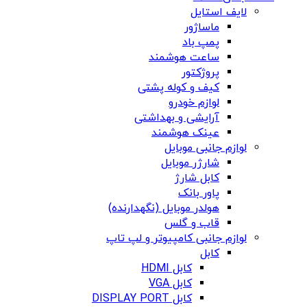
لایف استایل
ماساژور
پمپ باد
ساعت هوشمند
پروژکتور
کیف و کوله پشتی
لوازم خودرو
آرایشی و بهداشتی
عینک هوشمند
لوازم جانبی موبایل
شارژر موبایل
کابل شارژ
پاور بانک
هولدر موبایل (نگهدارنده)
قاب و گلس
لوازم جانبی کامپیوتر و لپ تاپ
کابل
کابل HDMI
کابل VGA
کابل DISPLAY PORT