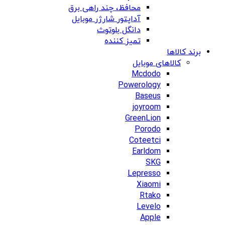
محافظ، چند راهی برق
آداپتور شارژر موبایل
دانگل بلوتوث
تمیز کننده
برند کالاها
کالاهای موبایل
Mcdodo
Powerology
Baseus
joyroom
GreenLion
Porodo
Coteetci
Earldom
SKG
Lepresso
Xiaomi
Rtako
Levelo
Apple