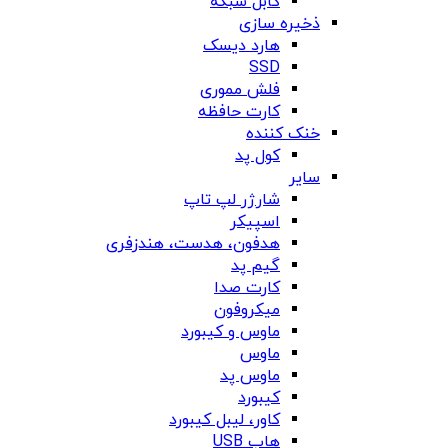
کابل شبکه
ذخیره سازی
هارد دیسک
SSD
فلش مموری
کارت حافظه
خنک کننده
کول پد
سایر
شارژر لپ تاپ
اسپیکر
هدفون، هدست، هندزفری
گیم پد
کارت صدا
میکروفون
ماوس و کیبورد
ماوس
ماوس پد
کیبورد
کاور، لیبل کیبورد
هاب USB