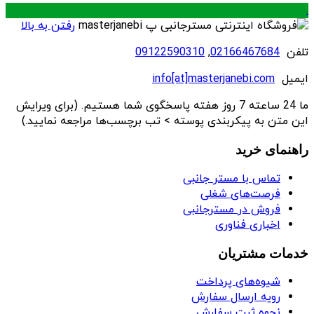
.
رفتن به بالا
تلفن
02166467684
,
09122590310
ایمیل
info[at]masterjanebi.com
ما 24 ساعته 7 روز هفته پاسخگوی شما هستیم. (برای ویرایش
این متن به پیکربندی پوسته > تب برچسب‌ها مراجعه نمایید.)
راهنمای خرید
تماس با مستر جانبی
فرصت‌های شغلی
فروش در مسترجانبی
اخباری فناوری
خدمات مشتریان
شیوه‌های پرداخت
رویه ارسال سفارش
نحوه ثبت سفارش