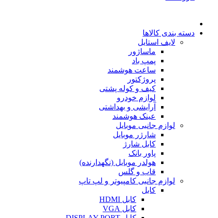
دسته بندی کالاها
لایف استایل
ماساژور
پمپ باد
ساعت هوشمند
پروژکتور
کیف و کوله پشتی
لوازم خودرو
آرایشی و بهداشتی
عینک هوشمند
لوازم جانبی موبایل
شارژر موبایل
کابل شارژ
پاور بانک
هولدر موبایل (نگهدارنده)
قاب و گلس
لوازم جانبی کامپیوتر و لپ تاپ
کابل
کابل HDMI
کابل VGA
کابل DISPLAY PORT