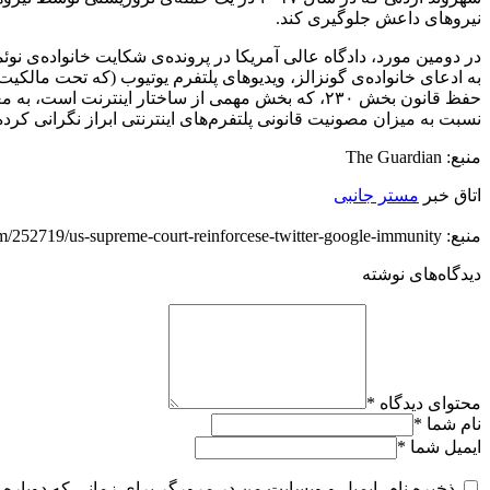
نیروهای داعش جلوگیری کند.
به ادعای خانواده‌ی گونزالز، ویدیوهای پلتفرم یوتیوب (که تحت مالک
حفظ قانون بخش ۲۳۰، که بخش مهمی از ساختار اینترنت
نسبت به میزان مصونیت قانونی پلتفرم‌های اینترنتی ابراز نگرانی کرده‌ا
منبع: The Guardian
اتاق خبر
مستر جانبی
منبع: https://techfars.com/252719/us-supreme-court-reinforcese-twitter-google-immunity/
دیدگاه‌های نوشته
محتوای دیدگاه
*
نام شما
*
ایمیل شما
*
ذخیره نام، ایمیل و وبسایت من در مرورگر برای زمانی که دوباره 