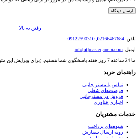
رفتن به بالا
تلفن
02166467684
,
09122590310
ایمیل
info[at]masterjanebi.com
ما 24 ساعته 7 روز هفته پاسخگوی شما هستیم. (برای ویرایش این متن به پیکربندی پوسته > تب برچسب‌ها مراجعه نمایید.)
راهنمای خرید
تماس با مستر جانبی
فرصت‌های شغلی
فروش در مسترجانبی
اخباری فناوری
خدمات مشتریان
شیوه‌های پرداخت
رویه ارسال سفارش
نحوه ثبت سفارش