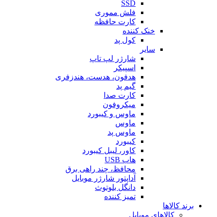
SSD
فلش مموری
کارت حافظه
خنک کننده
کول پد
سایر
شارژر لپ تاپ
اسپیکر
هدفون، هدست، هندزفری
گیم پد
کارت صدا
میکروفون
ماوس و کیبورد
ماوس
ماوس پد
کیبورد
کاور، لیبل کیبورد
هاب USB
محافظ، چند راهی برق
آداپتور شارژر موبایل
دانگل بلوتوث
تمیز کننده
برند کالاها
کالاهای موبایل