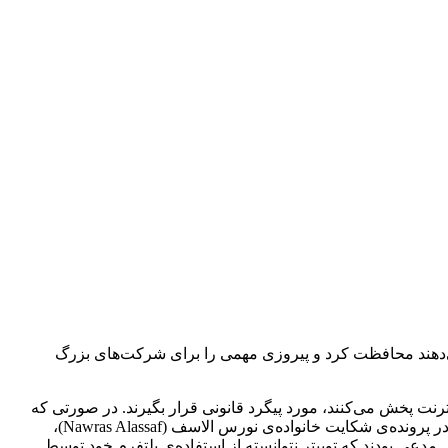
 می‌دهند محافظت کرد و پیروزی مهمی را برای شرکت‌های بزرگ
 که کاربران آن‌ها در اینترنت پخش می‌کنند، مورد پیگرد قانونی قرار بگیرند. در صورتی که
این قانون با موفقیت مورد چالش قرار می‌گرفت، ممکن بود که قوانین اینترنت به طور کلی تغییر کند. دادگاه عالی آمریکا در اولین رای خود در پرونده‌ی شکایت خانواده‌ی نورس الاسف (Nawras Alassaf)،
ین قربانی مدعی بودند که توییتر نتوانسته از استفاده‌ی پلتفرم خود توسط