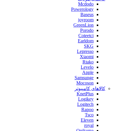
Mcdodo
Powerology
Baseus
joyroom
GreenLion
Porodo
Coteetci
Earldom
SKG
Lepresso
Xiaomi
Rtako
Levelo
Apple
Samsunge
Mocoson
کالاهای کامپیوتر
KnetPlus
Logikey
Logitech
Rapoo
Tsco
Eleven
royal
Onikuma