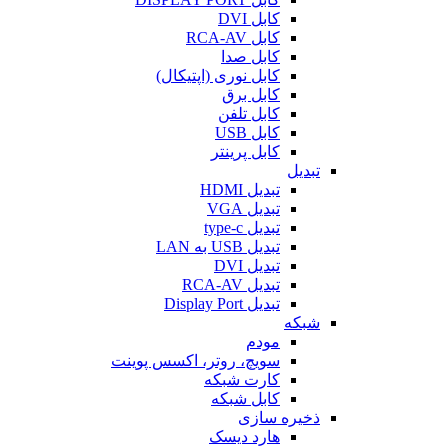
کابل DVI
کابل RCA-AV
کابل صدا
کابل نوری (اپتیکال)
کابل برق
کابل تلفن
کابل USB
کابل پرینتر
تبدیل
تبدیل HDMI
تبدیل VGA
تبدیل type-c
تبدیل USB به LAN
تبدیل DVI
تبدیل RCA-AV
تبدیل Display Port
شبکه
مودم
سویچ، روتر، اکسس پوینت
کارت شبکه
کابل شبکه
ذخیره سازی
هارد دیسک