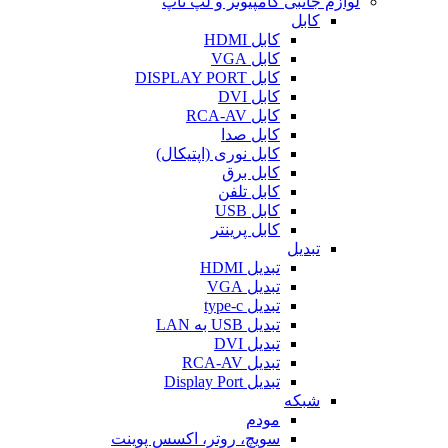
لوازم جانبی کامپیوتر و لپ تاپ
کابل
کابل HDMI
کابل VGA
کابل DISPLAY PORT
کابل DVI
کابل RCA-AV
کابل صدا
کابل نوری (اپتیکال)
کابل برق
کابل تلفن
کابل USB
کابل پرینتر
تبدیل
تبدیل HDMI
تبدیل VGA
تبدیل type-c
تبدیل USB به LAN
تبدیل DVI
تبدیل RCA-AV
تبدیل Display Port
شبکه
مودم
سویچ، روتر، اکسس پوینت