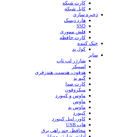
کارت شبکه
کابل شبکه
ذخیره سازی
هارد دیسک
SSD
فلش مموری
کارت حافظه
خنک کننده
کول پد
سایر
شارژر لپ تاپ
اسپیکر
هدفون، هدست، هندزفری
گیم پد
کارت صدا
میکروفون
ماوس و کیبورد
ماوس
ماوس پد
کیبورد
کاور، لیبل کیبورد
هاب USB
محافظ، چند راهی برق
آداپتور شارژر موبایل