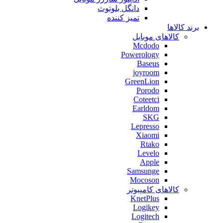
دانگل بلوتوث
تمیز کننده
برند کالاها
کالاهای موبایل
Mcdodo
Powerology
Baseus
joyroom
GreenLion
Porodo
Coteetci
Earldom
SKG
Lepresso
Xiaomi
Rtako
Levelo
Apple
Samsunge
Mocoson
کالاهای کامپیوتر
KnetPlus
Logikey
Logitech