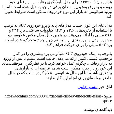
هزار یوان (۲۴۵۹۰۰ برای مدل پایه) گوی رقابت را از رقبای خود
ربوده و به پرفروش‌ترین سدان برقی در چین تبدیل شده است؛ اما با
ورود شیائومی به بازار این نوع خودروها، ممکن است شرایط تغییر
کند.
به ادعای این غول چینی، مدل‌های پایه و پرو خودروی SU7 به ترتیب
با استفاده از باتری‌های ۷۳.۶ و ۹۴.۳ کیلووات ‌ساعتی، برد ۴۳۴ و
۵۱۶ مایلی را ارائه می‌دهند. در همین حال مدل مکس علاوه‌بر دو
موتوره بودن و بهره‌مندی از سیستم چهار چرخ متحرک، قادر است
برد ۵۰۳ مایلی را برای حرکت فراهم کند.
باتوجه به اینکه خودروی SU7 شیائومی برد بیشتری را در کنار
برچسب قیمتی کمتر ارائه می‌دهد، جالب است ببینیم تا پس از ورود
به بازار رقابتی، چگونه عمل خواهد کرد. با در نظرگیری موفقیت‌های
این خودرو در چین، ممکن است شاهد عرضه آن به بازارهای
بیشتری باشیم؛ با این حال شیائومی اعلام کرده است که در حال
حاضر برنامه‌ای برای انجام این کار ندارد.
اتاق خبر
مستر جانبی
منبع: https://techfars.com/280341/xiaomis-first-ev-undercuts-teslas-
price/
دیدگاه‌های نوشته