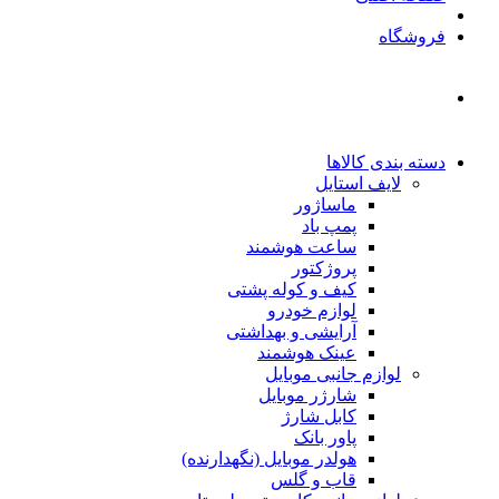
فروشگاه
دسته بندی کالاها
لایف استایل
ماساژور
پمپ باد
ساعت هوشمند
پروژکتور
کیف و کوله پشتی
لوازم خودرو
آرایشی و بهداشتی
عینک هوشمند
لوازم جانبی موبایل
شارژر موبایل
کابل شارژ
پاور بانک
هولدر موبایل (نگهدارنده)
قاب و گلس