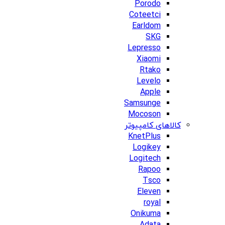
Porodo
Coteetci
Earldom
SKG
Lepresso
Xiaomi
Rtako
Levelo
Apple
Samsunge
Mocoson
کالاهای کامپیوتر
KnetPlus
Logikey
Logitech
Rapoo
Tsco
Eleven
royal
Onikuma