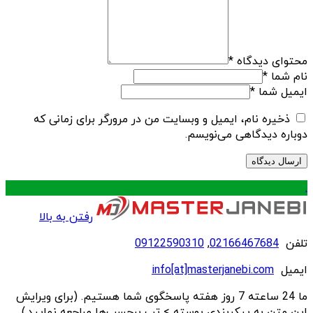
محتوای دیدگاه
*
نام شما
*
ایمیل شما
*
ذخیره نام، ایمیل و وبسایت من در مرورگر برای زمانی که
دوباره دیدگاهی می‌نویسم.
.
رفتن به بالا
تلفن
02166467684
,
09122590310
ایمیل
info[at]masterjanebi.com
ما 24 ساعته 7 روز هفته پاسخگوی شما هستیم. (برای ویرایش
این متن به پیکربندی پوسته > تب برچسب‌ها مراجعه نمایید.)