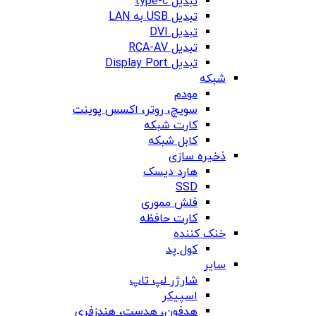
تبدیل type-c
تبدیل USB به LAN
تبدیل DVI
تبدیل RCA-AV
تبدیل Display Port
شبکه
مودم
سویچ، روتر، اکسس پوینت
کارت شبکه
کابل شبکه
ذخیره سازی
هارد دیسک
SSD
فلش مموری
کارت حافظه
خنک کننده
کول پد
سایر
شارژر لپ تاپ
اسپیکر
هدفون، هدست، هندزفری