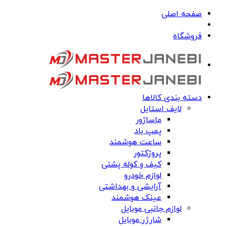
صفحه اصلی
فروشگاه
دسته بندی کالاها
لایف استایل
ماساژور
پمپ باد
ساعت هوشمند
پروژکتور
کیف و کوله پشتی
لوازم خودرو
آرایشی و بهداشتی
عینک هوشمند
لوازم جانبی موبایل
شارژر موبایل