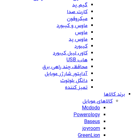
گیم پد
کارت صدا
میکروفون
ماوس و کیبورد
ماوس
ماوس پد
کیبورد
کاور، لیبل کیبورد
هاب USB
محافظ، چند راهی برق
آداپتور شارژر موبایل
دانگل بلوتوث
تمیز کننده
برند کالاها
کالاهای موبایل
Mcdodo
Powerology
Baseus
joyroom
GreenLion