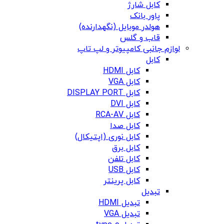
کابل شارژ
پاور بانک
هولدر موبایل (نگهدارنده)
قاب و گلس
لوازم جانبی کامپیوتر و لپ تاپ
کابل
کابل HDMI
کابل VGA
کابل DISPLAY PORT
کابل DVI
کابل RCA-AV
کابل صدا
کابل نوری (اپتیکال)
کابل برق
کابل تلفن
کابل USB
کابل پرینتر
تبدیل
تبدیل HDMI
تبدیل VGA