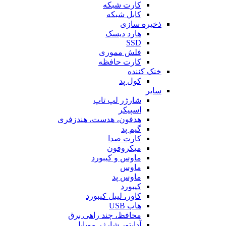
کارت شبکه
کابل شبکه
ذخیره سازی
هارد دیسک
SSD
فلش مموری
کارت حافظه
خنک کننده
کول پد
سایر
شارژر لپ تاپ
اسپیکر
هدفون، هدست، هندزفری
گیم پد
کارت صدا
میکروفون
ماوس و کیبورد
ماوس
ماوس پد
کیبورد
کاور، لیبل کیبورد
هاب USB
محافظ، چند راهی برق
آداپتور شارژر موبایل