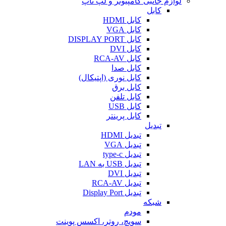
لوازم جانبی کامپیوتر و لپ تاپ
کابل
کابل HDMI
کابل VGA
کابل DISPLAY PORT
کابل DVI
کابل RCA-AV
کابل صدا
کابل نوری (اپتیکال)
کابل برق
کابل تلفن
کابل USB
کابل پرینتر
تبدیل
تبدیل HDMI
تبدیل VGA
تبدیل type-c
تبدیل USB به LAN
تبدیل DVI
تبدیل RCA-AV
تبدیل Display Port
شبکه
مودم
سویچ، روتر، اکسس پوینت