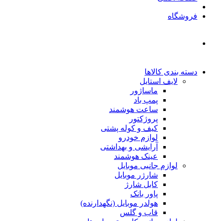
فروشگاه
دسته بندی کالاها
لایف استایل
ماساژور
پمپ باد
ساعت هوشمند
پروژکتور
کیف و کوله پشتی
لوازم خودرو
آرایشی و بهداشتی
عینک هوشمند
لوازم جانبی موبایل
شارژر موبایل
کابل شارژ
پاور بانک
هولدر موبایل (نگهدارنده)
قاب و گلس