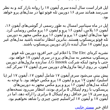
اپل قرار است سال آینده سری آیفون ۱۷ را روانه بازار کند و به نظر
می‌رسد همانند سری ۱۶ دوربین تله فوتو تنها در مدل‌های پرو خواهد
بود.
اپل در ماه سپتامبر امسال به طور رسمی از گوشی‌های آیفون ۱۶،
آیفون ۱۶ پلاس، آیفون ۱۶ پرو و ​​آیفون ۱۶ پرو مکس رونمایی کرد.
تنها مدل‌های آیفون ۱۶ پرو و ​​آیفون ۱۶ پرو مکس مجهز به دوربین
تله فوتو پریسکوپ هستند. بنابرین انتظار نداشته باشید مدل‌های غیر
پرو آیفون ۱۷ سال آینده دارای دوربین پریسکوپ باشند.
نشریه کره‌ای The Elec با اعلام این خبر افزود دوربین تله فوتو
پریسکوپ منحصر به مدل‌های پرو در سری آیفون ۱۷ خواهد بود،
حتی با وجود اینکه شرکت LG Innotek، سازنده ماژول‌های دوربین
آیفون، بر روی ارتقا ماژول‌های دوربین سری آیفون ۱۷ تمرکز کند.
پیش بینی می‌شود سری آیفون ۱۷ شامل آیفون ۱۷، آیفون ۱۷ ایر (یا
اسلیم)، آیفون ۱۷ پرو و ​​آیفون ۱۷ پرو مکس خواهد بود. با توجه به
اینکه مدل‌های آیفون ۱۶ پرو و ​​پرو مکس مجهز به دوربین‌های
پریسکوپ با زوم اپتیکال ۵ برابری بودند، انتظار می‌رود نسخه‌های
پرو سری ۱۷ نیز حداقل زوم اپتیکال ۵ برابری را ارائه دهد، اما در
آیفون ۱۷ و آیفون ۱۷ ایر/اسلیم چنین چیزی را شاهد نخواهیم بود.
اتاق خبر
مستر جانبی