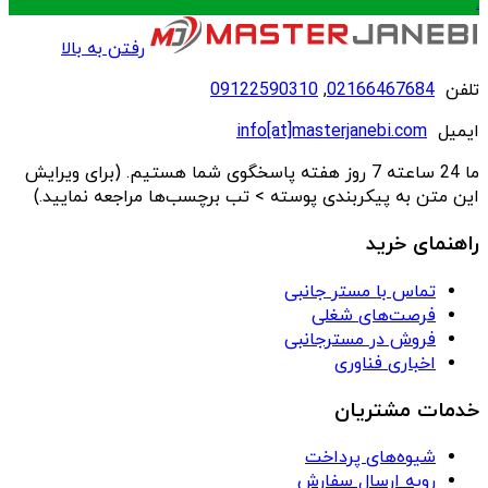
.
رفتن به بالا
تلفن
02166467684
,
09122590310
ایمیل
info[at]masterjanebi.com
ما 24 ساعته 7 روز هفته پاسخگوی شما هستیم. (برای ویرایش
این متن به پیکربندی پوسته > تب برچسب‌ها مراجعه نمایید.)
راهنمای خرید
تماس با مستر جانبی
فرصت‌های شغلی
فروش در مسترجانبی
اخباری فناوری
خدمات مشتریان
شیوه‌های پرداخت
رویه ارسال سفارش