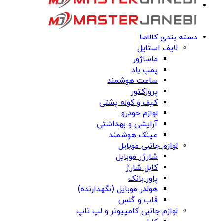
دسته بندی کالاها
لایف استایل
ماساژور
پمپ باد
ساعت هوشمند
پروژکتور
کیف و کوله پشتی
لوازم خودرو
آرایشی و بهداشتی
عینک هوشمند
لوازم جانبی موبایل
شارژر موبایل
کابل شارژ
پاور بانک
هولدر موبایل (نگهدارنده)
قاب و گلس
لوازم جانبی کامپیوتر و لپ تاپ