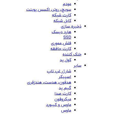
مودم
سویچ، روتر، اکسس پوینت
کارت شبکه
کابل شبکه
ذخیره سازی
هارد دیسک
SSD
فلش مموری
کارت حافظه
خنک کننده
کول پد
سایر
شارژر لپ تاپ
اسپیکر
هدفون، هدست، هندزفری
گیم پد
کارت صدا
میکروفون
ماوس و کیبورد
ماوس