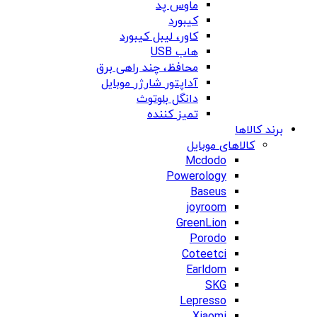
ماوس پد
کیبورد
کاور، لیبل کیبورد
هاب USB
محافظ، چند راهی برق
آداپتور شارژر موبایل
دانگل بلوتوث
تمیز کننده
برند کالاها
کالاهای موبایل
Mcdodo
Powerology
Baseus
joyroom
GreenLion
Porodo
Coteetci
Earldom
SKG
Lepresso