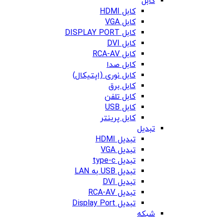
کابل
کابل HDMI
کابل VGA
کابل DISPLAY PORT
کابل DVI
کابل RCA-AV
کابل صدا
کابل نوری (اپتیکال)
کابل برق
کابل تلفن
کابل USB
کابل پرینتر
تبدیل
تبدیل HDMI
تبدیل VGA
تبدیل type-c
تبدیل USB به LAN
تبدیل DVI
تبدیل RCA-AV
تبدیل Display Port
شبکه