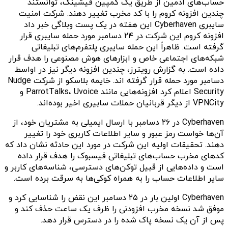
حساب‌های ادمین از طریق یک کمپین فیشینگ، توانستند
چندین افزونه کروم را با کد مخرب تغییر دهند. شرکت امنیت
سایبری Cyberhaven این هفته در یک پست وبلاگی خبر داد
افزونه کروم این شرکت در ۲۴ دسامبر مورد حمله سایبری قرار
گرفته است. ظاهراً این حمله سایبری پلتفر‌م‌های تبلیغاتی
شبکه‌های اجتماعی خاص و ابزارهای هوش مصنوعی را هدف قرار
داده است. به گزارش رویترز، چندین افزونه دیگر نیز در اواسط
دسامبر مورد حمله قرار گرفته اند. خایمه بلاسکو از شرکت Nudge
Security اعلام کرد افزونه‌هایی مانند ParrotTalks، Uvoice و
VPNCity از دیگر قربانیان حملات سابیری اخیر بوده‌اند.
Cyberhaven در ۲۶ دسامبر با ارسال ایمیلی به مشتریان خود، از
آن‌ها خواست رمز عبور و سایر اطلاعات کاربری خود را تغییر
دهند. تحقیقات اولیه این شرکت در مورد این حادثه نشان داد که
کدهای مخرب حساب‌های تبلیغاتی فیسبوک را هدف قرار داده
است و داده‌هایی از قبیل توکن‌های دسترسی، شناسه‌های کاربر و
سایر اطلاعات حساب را به همراه کوکی‌ها به سرقت برده است.
Cyberhaven اولین بار در ۲۵ دسامبر این نقض را شناسایی کرد و
موفق شد نسخه مخرب افزودنی را ظرف یک ساعت حذف کند و
پس از آن یک نسخه پاک شده را در دسترس قرار دهد.