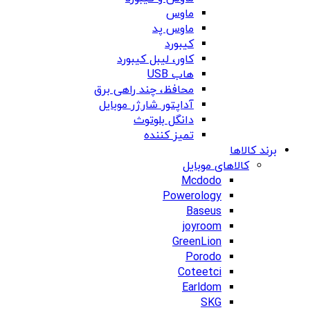
ماوس
ماوس پد
کیبورد
کاور، لیبل کیبورد
هاب USB
محافظ، چند راهی برق
آداپتور شارژر موبایل
دانگل بلوتوث
تمیز کننده
برند کالاها
کالاهای موبایل
Mcdodo
Powerology
Baseus
joyroom
GreenLion
Porodo
Coteetci
Earldom
SKG