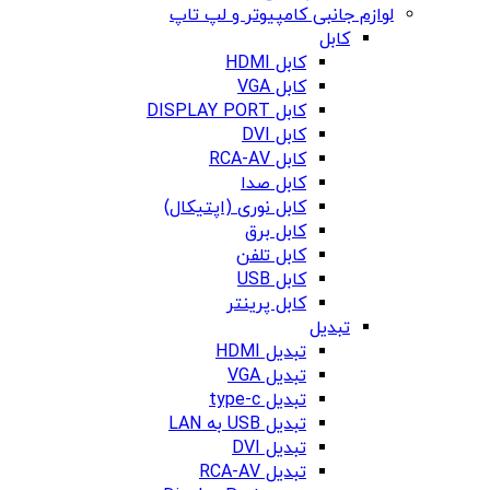
لوازم جانبی کامپیوتر و لپ تاپ
کابل
کابل HDMI
کابل VGA
کابل DISPLAY PORT
کابل DVI
کابل RCA-AV
کابل صدا
کابل نوری (اپتیکال)
کابل برق
کابل تلفن
کابل USB
کابل پرینتر
تبدیل
تبدیل HDMI
تبدیل VGA
تبدیل type-c
تبدیل USB به LAN
تبدیل DVI
تبدیل RCA-AV