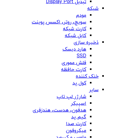
تبدیل Display Port
شبکه
مودم
سویچ، روتر، اکسس پوینت
کارت شبکه
کابل شبکه
ذخیره سازی
هارد دیسک
SSD
فلش مموری
کارت حافظه
خنک کننده
کول پد
سایر
شارژر لپ تاپ
اسپیکر
هدفون، هدست، هندزفری
گیم پد
کارت صدا
میکروفون
ماوس و کیبورد