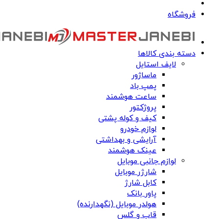
فروشگاه
دسته بندی کالاها
لایف استایل
ماساژور
پمپ باد
ساعت هوشمند
پروژکتور
کیف و کوله پشتی
لوازم خودرو
آرایشی و بهداشتی
عینک هوشمند
لوازم جانبی موبایل
شارژر موبایل
کابل شارژ
پاور بانک
هولدر موبایل (نگهدارنده)
قاب و گلس