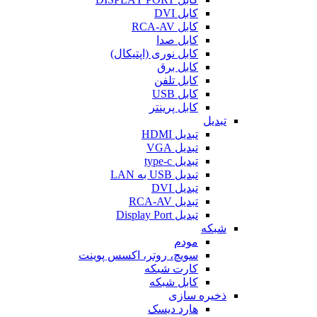
کابل DVI
کابل RCA-AV
کابل صدا
کابل نوری (اپتیکال)
کابل برق
کابل تلفن
کابل USB
کابل پرینتر
تبدیل
تبدیل HDMI
تبدیل VGA
تبدیل type-c
تبدیل USB به LAN
تبدیل DVI
تبدیل RCA-AV
تبدیل Display Port
شبکه
مودم
سویچ، روتر، اکسس پوینت
کارت شبکه
کابل شبکه
ذخیره سازی
هارد دیسک