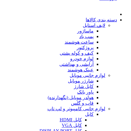
دسته بندی کالاها
لایف استایل
ماساژور
پمپ باد
ساعت هوشمند
پروژکتور
کیف و کوله پشتی
لوازم خودرو
آرایشی و بهداشتی
عینک هوشمند
لوازم جانبی موبایل
شارژر موبایل
کابل شارژ
پاور بانک
هولدر موبایل (نگهدارنده)
قاب و گلس
لوازم جانبی کامپیوتر و لپ تاپ
کابل
کابل HDMI
کابل VGA
کابل DISPLAY PORT