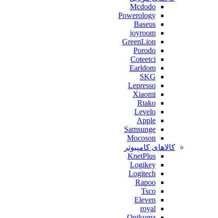
Mcdodo
Powerology
Baseus
joyroom
GreenLion
Porodo
Coteetci
Earldom
SKG
Lepresso
Xiaomi
Rtako
Levelo
Apple
Samsunge
Mocoson
کالاهای کامپیوتر
KnetPlus
Logikey
Logitech
Rapoo
Tsco
Eleven
royal
Onikuma