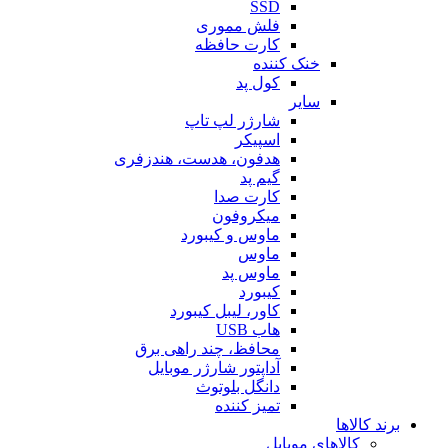
SSD
فلش مموری
کارت حافظه
خنک کننده
کول پد
سایر
شارژر لپ تاپ
اسپیکر
هدفون، هدست، هندزفری
گیم پد
کارت صدا
میکروفون
ماوس و کیبورد
ماوس
ماوس پد
کیبورد
کاور، لیبل کیبورد
هاب USB
محافظ، چند راهی برق
آداپتور شارژر موبایل
دانگل بلوتوث
تمیز کننده
برند کالاها
کالاهای موبایل