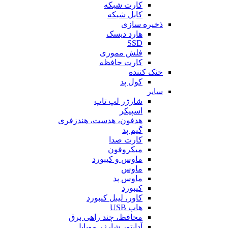
کارت شبکه
کابل شبکه
ذخیره سازی
هارد دیسک
SSD
فلش مموری
کارت حافظه
خنک کننده
کول پد
سایر
شارژر لپ تاپ
اسپیکر
هدفون، هدست، هندزفری
گیم پد
کارت صدا
میکروفون
ماوس و کیبورد
ماوس
ماوس پد
کیبورد
کاور، لیبل کیبورد
هاب USB
محافظ، چند راهی برق
آداپتور شارژر موبایل