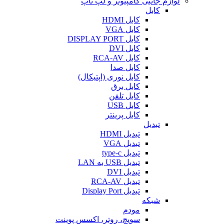
لوازم جانبی کامپیوتر و لپ تاپ
کابل
کابل HDMI
کابل VGA
کابل DISPLAY PORT
کابل DVI
کابل RCA-AV
کابل صدا
کابل نوری (اپتیکال)
کابل برق
کابل تلفن
کابل USB
کابل پرینتر
تبدیل
تبدیل HDMI
تبدیل VGA
تبدیل type-c
تبدیل USB به LAN
تبدیل DVI
تبدیل RCA-AV
تبدیل Display Port
شبکه
مودم
سویچ، روتر، اکسس پوینت