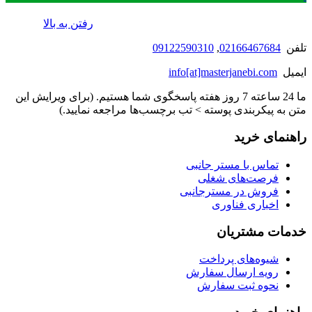
رفتن به بالا
تلفن
02166467684
,
09122590310
ایمیل
info[at]masterjanebi.com
ما 24 ساعته 7 روز هفته پاسخگوی شما هستیم. (برای ویرایش این
متن به پیکربندی پوسته > تب برچسب‌ها مراجعه نمایید.)
راهنمای خرید
تماس با مستر جانبی
فرصت‌های شغلی
فروش در مسترجانبی
اخباری فناوری
خدمات مشتریان
شیوه‌های پرداخت
رویه ارسال سفارش
نحوه ثبت سفارش