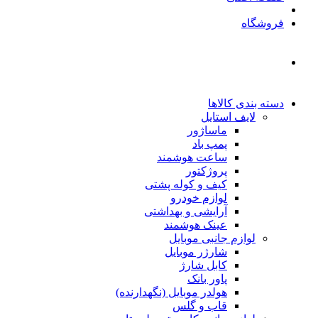
فروشگاه
دسته بندی کالاها
لایف استایل
ماساژور
پمپ باد
ساعت هوشمند
پروژکتور
کیف و کوله پشتی
لوازم خودرو
آرایشی و بهداشتی
عینک هوشمند
لوازم جانبی موبایل
شارژر موبایل
کابل شارژ
پاور بانک
هولدر موبایل (نگهدارنده)
قاب و گلس