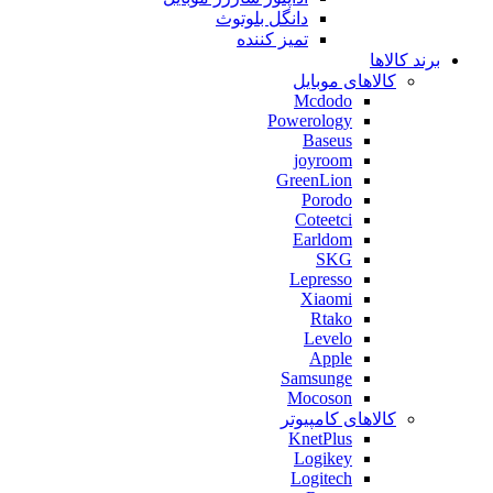
دانگل بلوتوث
تمیز کننده
برند کالاها
کالاهای موبایل
Mcdodo
Powerology
Baseus
joyroom
GreenLion
Porodo
Coteetci
Earldom
SKG
Lepresso
Xiaomi
Rtako
Levelo
Apple
Samsunge
Mocoson
کالاهای کامپیوتر
KnetPlus
Logikey
Logitech